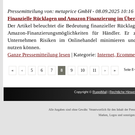
Pressemitteilung von: metaprice GmbH - 08.09.2025 10:16
Finanzielle Rücklagen und Amazon Finanzierung im Über
Der Artikel beleuchtet die Bedeutung finanzieller Rückla
Amazon-Finanzierungsmöglichkeiten für Händler. Er z
Unternehmen Risiken im Onlinehandel minimieren un
nutzen können.
Ganze Pressemitteilung lesen
| Kategorie:
Internet, Ecomme
Seite 8
«
‹
5
6
7
8
9
10
11
›
»
Copyright ©
RuppiMail
|
Rechtliche Hinwe
Alle Angaben sind ohne Gewähr. Verantwortlich für den Inhalt der Presse
Marken, Logos und sonstigen 