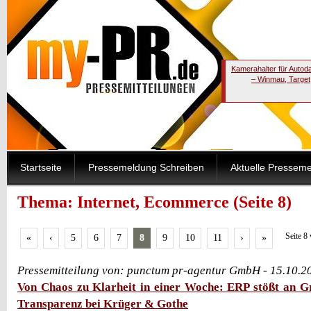
Kamerahalter für Autod
– Winmau, Target
Startseite
Pressemeldung Schreiben
Aktuelle Pressem
Thema: Internet, Ecommerce (Seite 8)
Seite 8
«
‹
5
6
7
8
9
10
11
›
»
Pressemitteilung von: punctum pr-agentur GmbH - 15.10.2
Von Chaos zu Klarheit in einer Woche: ERP stößt an G
Transparenz bei Krüger & Gothe