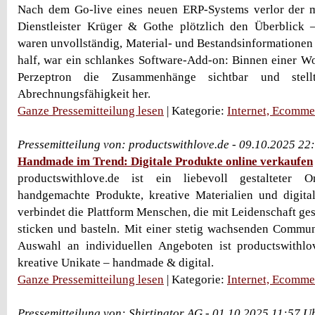
Nach dem Go-live eines neuen ERP-Systems verlor der m
Dienstleister Krüger & Gothe plötzlich den Überblick –
waren unvollständig, Material- und Bestandsinformationen
half, war ein schlankes Software-Add-on: Binnen einer 
Perzeptron die Zusammenhänge sichtbar und stel
Abrechnungsfähigkeit her.
Ganze Pressemitteilung lesen
| Kategorie:
Internet, Ecomme
Pressemitteilung von: productswithlove.de - 09.10.2025 22
Handmade im Trend: Digitale Produkte online verkaufen
productswithlove.de ist ein liebevoll gestalteter O
handgemachte Produkte, kreative Materialien und digita
verbindet die Plattform Menschen, die mit Leidenschaft gest
sticken und basteln. Mit einer stetig wachsenden Commu
Auswahl an individuellen Angeboten ist productswithlo
kreative Unikate – handmade & digital.
Ganze Pressemitteilung lesen
| Kategorie:
Internet, Ecomme
Pressemitteilung von: Shirtinator AG - 01.10.2025 11:57 U