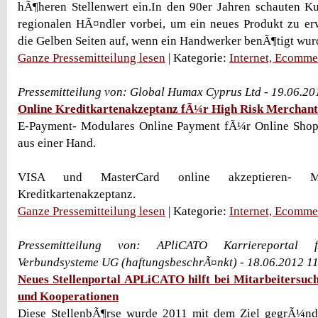
hÃ¶heren Stellenwert ein.In den 90er Jahren schauten K
regionalen HÃ¤ndler vorbei, um ein neues Produkt zu er
die Gelben Seiten auf, wenn ein Handwerker benÃ¶tigt wurde
Ganze Pressemitteilung lesen
| Kategorie:
Internet, Ecomme
Pressemitteilung von: Global Humax Cyprus Ltd - 19.06.2
Online Kreditkartenakzeptanz fÃ¼r High Risk Merchant
E-Payment- Modulares Online Payment fÃ¼r Online Shop
aus einer Hand.
VISA und MasterCard online akzeptieren- 
Kreditkartenakzeptanz.
Ganze Pressemitteilung lesen
| Kategorie:
Internet, Ecomme
Pressemitteilung von: APliCATO Karriereporta
Verbundsysteme UG (haftungsbeschrÃ¤nkt) - 18.06.2012 1
Neues Stellenportal APLiCATO hilft bei Mitarbeitersuc
und Kooperationen
Diese StellenbÃ¶rse wurde 2011 mit dem Ziel gegrÃ¼ndet