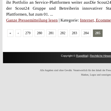
ihr Portfolio an Service-Plattformen weiter ausDie Scout2
der Scout24 Gruppe und Betreiberin innovativer Sta
Plattformen, hat zum 01. ...
Ganze Pressemitteilung lesen
| Kategorie:
Internet, Ecomme
«
‹
279
280
281
282
283
284
285
Copyright ©
RuppiMail
|
Rechtliche Hinwe
Alle Angaben sind ohne Gewähr. Verantwortlich für den Inhalt der Presse
Marken, Logos und sonstigen 