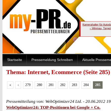
Kamerahalter für Autod
– Winmau, Target
Startseite
Pressemeldung Schreiben
Aktuelle Pressem
Thema: Internet, Ecommerce (Seite 285)
«
‹
279
280
281
282
283
284
285
Pressemitteilung von: WebOptimizer24 Ltd. - 20.06.2012 1
WebOptimizer24: TOP-Positionen bei Google + Co.