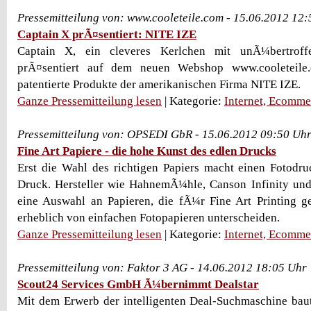
Pressemitteilung von: www.cooleteile.com - 15.06.2012 12
Captain X prÃ¤sentiert: NITE IZE
Captain X, ein cleveres Kerlchen mit unÃ¼bertroff
prÃ¤sentiert auf dem neuen Webshop www.cooleteile
patentierte Produkte der amerikanischen Firma NITE IZE.
Ganze Pressemitteilung lesen
| Kategorie:
Internet, Ecomme
Pressemitteilung von: OPSEDI GbR - 15.06.2012 09:50 Uh
Fine Art Papiere - die hohe Kunst des edlen Drucks
Erst die Wahl des richtigen Papiers macht einen Fotodr
Druck. Hersteller wie HahnemÃ¼hle, Canson Infinity und
eine Auswahl an Papieren, die fÃ¼r Fine Art Printing g
erheblich von einfachen Fotopapieren unterscheiden.
Ganze Pressemitteilung lesen
| Kategorie:
Internet, Ecomme
Pressemitteilung von: Faktor 3 AG - 14.06.2012 18:05 Uhr
Scout24 Services GmbH Ã¼bernimmt Dealstar
Mit dem Erwerb der intelligenten Deal-Suchmaschine bau