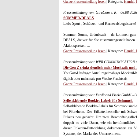
Ganze Pressemitteilung lesen
| Kategorie:
Handel, 
Pressemitteilung von: GiraCom e. K. - 06.08.202
SOMMER-DEALS
Liebe Sport-, Schützen- und Karnevalsbegeisterte!
Sommer, Sonne, Urlaubszeit – da kommen gut
DEALS, die wir für Sie zusammengestellt haben.
Aktionspreisen. ...
Ganze Pressemitteilung lesen
| Kategorie:
Handel, 
Pressemitteilung von: WPR COMMUNICATION G
Die Gen Z trinkt deutlich mehr Mocktails und 
YouGov-Umfrage: Anteil regelmäßiger Mocktail-Ko
täglich oder mehrmals pro Woche Fruchtsaft
Ganze Pressemitteilung lesen
| Kategorie:
Handel, 
Pressemitteilung von: Ferdinand Eisele GmbH - 
Selbstklebende Booklet-Labels für Schmuck
Selbstklebende Booklet-Labels für Schmuck sind e
bei Pforzheim. Der Etikettenhersteller mit Sch
Etiketts neu gedacht: Um zwei Beschriftungsfläch
doppelt so viele Daten, wie ein herkömmliches
dieser Etiketten-Entwicklung dokumentiert ein 
Systems, der Marke des Unternehmens.