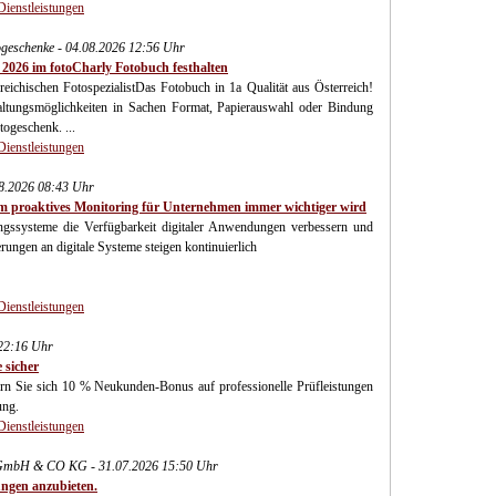
Dienstleistungen
ogeschenke - 04.08.2026 12:56 Uhr
26 im fotoCharly Fotobuch festhalten
chischen FotospezialistDas Fotobuch in 1a Qualität aus Österreich!
altungsmöglichkeiten in Sachen Format, Papierauswahl oder Bindung
ogeschenk. ...
Dienstleistungen
08.2026 08:43 Uhr
um proaktives Monitoring für Unternehmen immer wichtiger wird
ngssysteme die Verfügbarkeit digitaler Anwendungen verbessern und
ungen an digitale Systeme steigen kontinuierlich
Dienstleistungen
22:16 Uhr
 sicher
chern Sie sich 10 % Neukunden-Bonus auf professionelle Prüfleistungen
ung.
Dienstleistungen
s GmbH & CO KG - 31.07.2026 15:50 Uhr
ungen anzubieten.