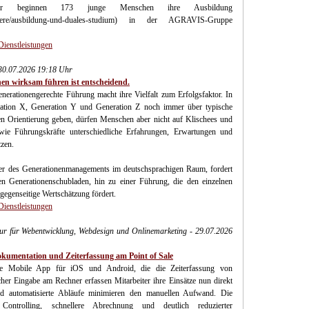
 beginnen 173 junge Menschen ihre Ausbildung
-karriere/ausbildung-und-duales-studium) in der AGRAVIS-Gruppe
Dienstleistungen
 30.07.2026 19:18 Uhr
nen wirksam führen ist entscheidend.
generationengerechte Führung macht ihre Vielfalt zum Erfolgsfaktor. In
tion X, Generation Y und Generation Z noch immer über typische
n Orientierung geben, dürfen Menschen aber nicht auf Klischees und
 wie Führungskräfte unterschiedliche Erfahrungen, Erwartungen und
tzen.
r des Generationenmanagements im deutschsprachigen Raum, fordert
en Generationenschubladen, hin zu einer Führung, die den einzelnen
gegenseitige Wertschätzung fördert.
Dienstleistungen
tur für Webentwicklung, Webdesign und Onlinemarketing - 29.07.2026
kumentation und Zeiterfassung am Point of Sale
tive Mobile App für iOS und Android, die die Zeiterfassung von
licher Eingabe am Rechner erfassen Mitarbeiter ihre Einsätze nun direkt
und automatisierte Abläufe minimieren den manuellen Aufwand. Die
s Controlling, schnellere Abrechnung und deutlich reduzierter