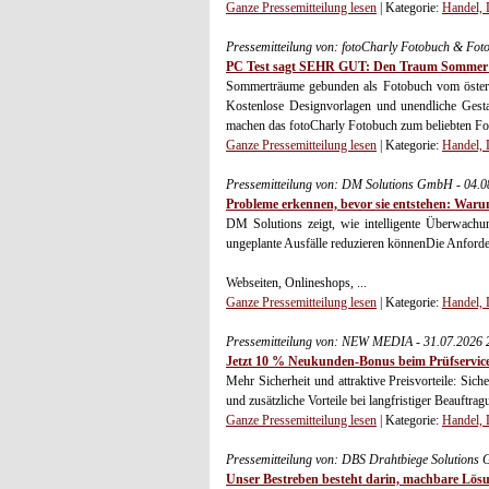
Ganze Pressemitteilung lesen
| Kategorie:
Handel, 
Pressemitteilung von: fotoCharly Fotobuch & Fot
PC Test sagt SEHR GUT: Den Traum Sommer 20
Sommerträume gebunden als Fotobuch vom österrei
Kostenlose Designvorlagen und unendliche Gest
machen das fotoCharly Fotobuch zum beliebten Fot
Ganze Pressemitteilung lesen
| Kategorie:
Handel, 
Pressemitteilung von: DM Solutions GmbH - 04.
Probleme erkennen, bevor sie entstehen: War
DM Solutions zeigt, wie intelligente Überwachu
ungeplante Ausfälle reduzieren könnenDie Anforder
Webseiten, Onlineshops, ...
Ganze Pressemitteilung lesen
| Kategorie:
Handel, 
Pressemitteilung von: NEW MEDIA - 31.07.2026 
Jetzt 10 % Neukunden-Bonus beim Prüfservice
Mehr Sicherheit und attraktive Preisvorteile: Si
und zusätzliche Vorteile bei langfristiger Beauftrag
Ganze Pressemitteilung lesen
| Kategorie:
Handel, 
Pressemitteilung von: DBS Drahtbiege Solution
Unser Bestreben besteht darin, machbare Lös