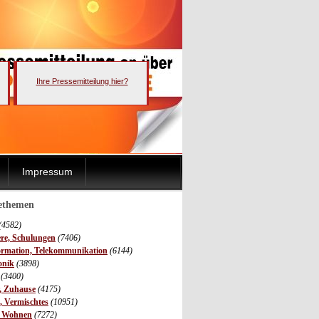
Ihre Pressemitteilung hier?
Impressum
sethemen
(4582)
ere, Schulungen
(7406)
ormation, Telekommunikation
(6144)
onik
(3898)
(3400)
r, Zuhause
(4175)
s, Vermischtes
(10951)
, Wohnen
(7272)