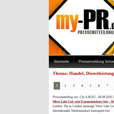
Startseite
Pressemeldung Schre
Thema: Handel, Dienstleistun
1
2
3
4
5
6
7
Pressemitteilung von: City A-M-EU - 06.08.2026 
Silver Lake Ltd. setzt Expansionskurs fort – 
London. Die in London ansässige Silver Lake Ltd.
internationalen Wachstumskurs konsequent fort. ...