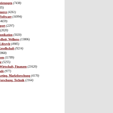
leistungen
(7438)
05)
merce
(4261)
 Software
(16994)
(4659)
port
(2297)
(2020)
unikation
(5020)
dheit, Wellness
(13806)
ifestyle
(4985)
Gesellschaft
(9214)
2868)
sen
(11789)
ie
(5255)
irtschaft, Finanzen
(21620)
nde
(977)
eting, Marktforschung
(4170)
Forschung, Technik
(2164)