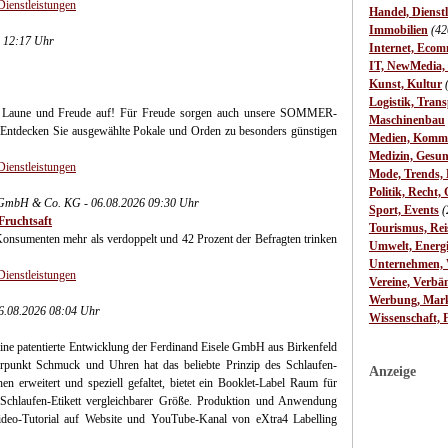
Dienstleistungen
Handel, Dienst
Immobilien
(42
6 12:17 Uhr
Internet, Ecom
IT, NewMedia,
Kunst, Kultur
Logistik, Trans
e Laune und Freude auf! Für Freude sorgen auch unsere SOMMER-
Maschinenbau
 Entdecken Sie ausgewählte Pokale und Orden zu besonders günstigen
Medien, Komm
Medizin, Gesun
Dienstleistungen
Mode, Trends, L
Politik, Recht, 
mbH & Co. KG - 06.08.2026 09:30 Uhr
Sport, Events
(
Fruchtsaft
Tourismus, Rei
nsumenten mehr als verdoppelt und 42 Prozent der Befragten trinken
Umwelt, Energ
Unternehmen, W
Dienstleistungen
Vereine, Verbä
Werbung, Mark
06.08.2026 08:04 Uhr
Wissenschaft, 
ine patentierte Entwicklung der Ferdinand Eisele GmbH aus Birkenfeld
werpunkt Schmuck und Uhren hat das beliebte Prinzip des Schlaufen-
Anzeige
en erweitert und speziell gefaltet, bietet ein Booklet-Label Raum für
 Schlaufen-Etikett vergleichbarer Größe. Produktion und Anwendung
Video-Tutorial auf Website und YouTube-Kanal von eXtra4 Labelling