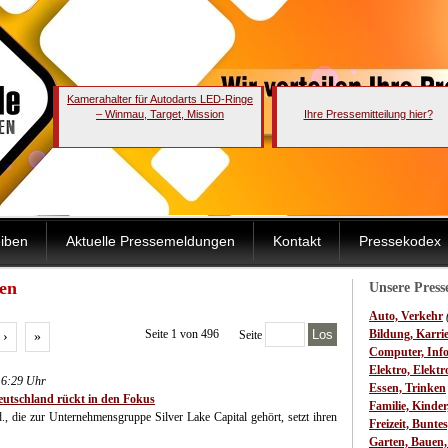
Kamerahalter für Autodarts LED-Ringe
– Winmau, Target, Mission
Ihre Pressemitteilung hier?
iben
Aktuelle Pressemeldungen
Kontakt
Pressekodex
gen
Unsere Pres
Auto, Verkehr
Seite 1 von 496
Los
Bildung, Karri
Seite
›
»
Computer, Inf
Elektro, Elektr
16:29 Uhr
Essen, Trinken
Deutschland rückt in den Fokus
Familie, Kinde
, die zur Unternehmensgruppe Silver Lake Capital gehört, setzt ihren
Freizeit, Bunte
Garten, Bauen