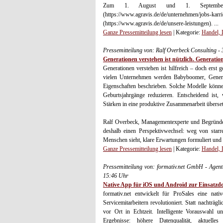
Zum 1. August und 1. September
(https://www.agravis.de/de/unternehmen/jobs
(https://www.agravis.de/de/unsere-leistungen). ...
Ganze Pressemitteilung lesen
| Kategorie:
Handel, 
Pressemitteilung von: Ralf Overbeck Consulting -
Generationen verstehen ist nützlich. Generatio
Generationen verstehen ist hilfreich – doch erst 
vielen Unternehmen werden Babyboomer, Genera
Eigenschaften beschrieben. Solche Modelle könne
Geburtsjahrgänge reduzieren. Entscheidend ist,
Stärken in eine produktive Zusammenarbeit überse
Ralf Overbeck, Managementexperte und Begründe
deshalb einen Perspektivwechsel: weg von starr
Menschen sieht, klare Erwartungen formuliert und 
Ganze Pressemitteilung lesen
| Kategorie:
Handel, 
Pressemitteilung von: formativ.net GmbH - Agen
15:46 Uhr
Native App für iOS und Android zur Einsatzdo
formativ.net entwickelt für ProSales eine na
Servicemitarbeitern revolutioniert. Statt nachträg
vor Ort in Echtzeit. Intelligente Vorauswahl 
Ergebnisse: höhere Datenqualität, aktuelle