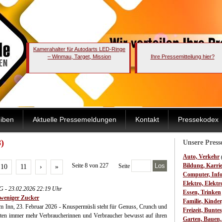
Kamerahalter für Autodarts LED-Ringe
– Winmau, Target, Mission
Ihre Pressemitteilung hier?
iben
Aktuelle Pressemeldungen
Kontakt
Pressekodex
)
Unsere Pres
Auto, Verkehr
Seite 8 von 227
Los
Bildung, Karri
Seite
10
11
›
»
Computer, Inf
Elektro, Elektr
G - 23.02.2026 22:19 Uhr
Essen, Trinken
 weniger Zucker
Familie, Kinde
am Inn, 23. Februar 2026 - Knuspermüsli steht für Genuss, Crunch und
Freizeit, Bunte
chten immer mehr Verbraucherinnen und Verbraucher bewusst auf ihren
Garten, Bauen