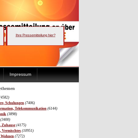
Ihre Pressemitteilung hier?
Impressum
sethemen
(4582)
ere, Schulungen
(7406)
ormation, Telekommunikation
(6144)
onik
(3898)
(3400)
r, Zuhause
(4175)
s, Vermischtes
(10951)
, Wohnen
(7272)