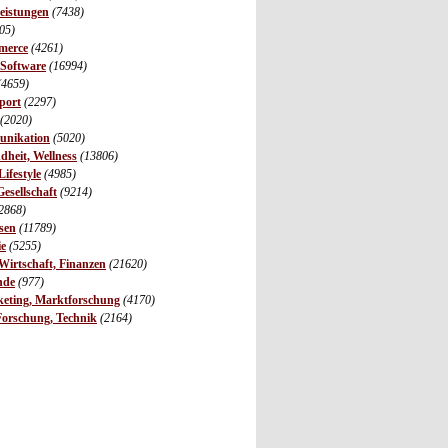
leistungen
(7438)
05)
merce
(4261)
 Software
(16994)
(4659)
port
(2297)
(2020)
unikation
(5020)
dheit, Wellness
(13806)
ifestyle
(4985)
Gesellschaft
(9214)
2868)
sen
(11789)
ie
(5255)
irtschaft, Finanzen
(21620)
nde
(977)
eting, Marktforschung
(4170)
Forschung, Technik
(2164)