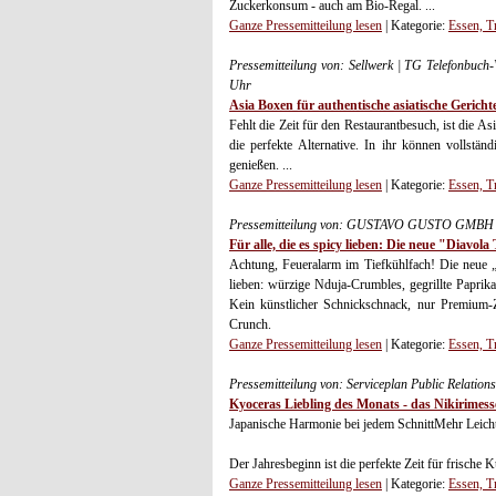
Zuckerkonsum - auch am Bio-Regal. ...
Ganze Pressemitteilung lesen
| Kategorie:
Essen, T
Pressemitteilung von: Sellwerk | TG Telefonbu
Uhr
Asia Boxen für authentische asiatische Gericht
Fehlt die Zeit für den Restaurantbesuch, ist die
die perfekte Alternative. In ihr können vollstä
genießen. ...
Ganze Pressemitteilung lesen
| Kategorie:
Essen, T
Pressemitteilung von: GUSTAVO GUSTO GMBH &
Für alle, die es spicy lieben: Die neue "Diavol
Achtung, Feueralarm im Tiefkühlfach! Die neue 
lieben: würzige Nduja-Crumbles, gegrillte Paprika
Kein künstlicher Schnickschnack, nur Premium-Z
Crunch.
Ganze Pressemitteilung lesen
| Kategorie:
Essen, T
Pressemitteilung von: Serviceplan Public Relatio
Kyoceras Liebling des Monats - das Nikirimess
Japanische Harmonie bei jedem SchnittMehr Leichti
Der Jahresbeginn ist die perfekte Zeit für frische
Ganze Pressemitteilung lesen
| Kategorie:
Essen, T