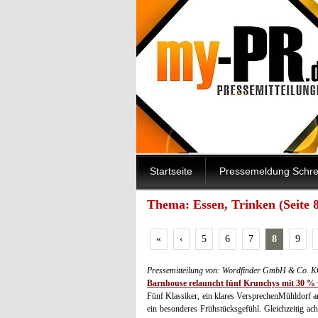
Startseite
Pressemeldung Schre
Thema: Essen, Trinken (Seite 8
«
‹
5
6
7
8
9
Pressemitteilung von: Wordfinder GmbH & Co. K
Barnhouse relauncht fünf Krunchys mit 30 %
Fünf Klassiker, ein klares VersprechenMühldorf 
ein besonderes Frühstücksgefühl. Gleichzeitig a