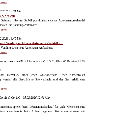
rinken
02.2026 16:31 Uhr
h & Schweiz
 Schweiz: Flavura GmbH positioniert sich als Automatengroßhandel
tomaten und Vending-Automaten
rinken
02.2026 19:45 Uhr
und Vending sucht neue Automaten-Aufstellorte
Vending sucht neue Automaten-Aufstellorte
rinken
ch-Verlag Frankfurt/M. - Chemnitz GmbH & Co.KG - 06.02.2026 12:02
ch
das Herzstück eines jeden Gastrobetriebs. Über Kassenrollen
n) werden alle Geschäftsvorfälle verbucht und der Gast erhält eine
rinken
mbH & Co. KG - 05.02.2026 12:01 Uhr
maschutz spielen beim Lebensmitteleinkauf für viele Menschen eine
diese Ziele bereits beim Anbau beginnen. Körnerleguminosen wie