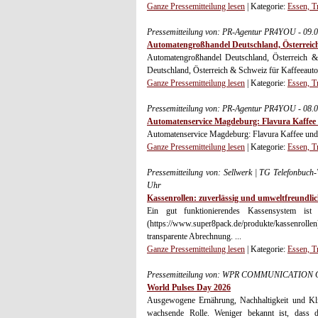
Ganze Pressemitteilung lesen
| Kategorie:
Essen, T
Pressemitteilung von: PR-Agentur PR4YOU - 09.
Automatengroßhandel Deutschland, Österreic
Automatengroßhandel Deutschland, Österreich &
Deutschland, Österreich & Schweiz für Kaffeeau
Ganze Pressemitteilung lesen
| Kategorie:
Essen, T
Pressemitteilung von: PR-Agentur PR4YOU - 08.
Automatenservice Magdeburg: Flavura Kaffee 
Automatenservice Magdeburg: Flavura Kaffee und 
Ganze Pressemitteilung lesen
| Kategorie:
Essen, T
Pressemitteilung von: Sellwerk | TG Telefonbu
Uhr
Kassenrollen: zuverlässig und umweltfreundli
Ein gut funktionierendes Kassensystem ist 
(https://www.super8pack.de/produkte/kassenrolle
transparente Abrechnung. ...
Ganze Pressemitteilung lesen
| Kategorie:
Essen, T
Pressemitteilung von: WPR COMMUNICATION G
World Pulses Day 2026
Ausgewogene Ernährung, Nachhaltigkeit und Kli
wachsende Rolle. Weniger bekannt ist, dass 