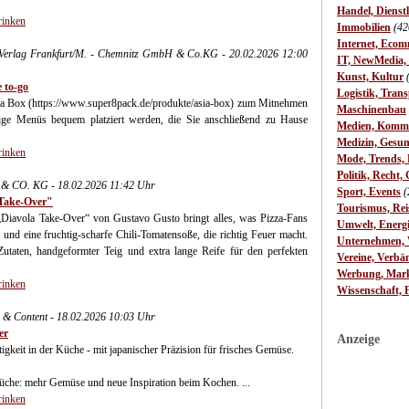
Handel, Dienst
rinken
Immobilien
(42
Internet, Ecom
ch-Verlag Frankfurt/M. - Chemnitz GmbH & Co.KG - 20.02.2026 12:00
IT, NewMedia,
Kunst, Kultur
e to-go
Logistik, Trans
 Asia Box (https://www.super8pack.de/produkte/asia-box) zum Mitnehmen
Maschinenbau
ndige Menüs bequem platziert werden, die Sie anschließend zu Hause
Medien, Komm
Medizin, Gesun
rinken
Mode, Trends, L
Politik, Recht, 
 CO. KG - 18.02.2026 11:42 Uhr
Sport, Events
(
a Take-Over"
Tourismus, Rei
„Diavola Take-Over“ von Gustavo Gusto bringt alles, was Pizza-Fans
Umwelt, Energ
 und eine fruchtig-scharfe Chili-Tomatensoße, die richtig Feuer macht.
Unternehmen, W
utaten, handgeformter Teig und extra lange Reife für den perfekten
Vereine, Verbä
Werbung, Mark
rinken
Wissenschaft, 
ns & Content - 18.02.2026 10:03 Uhr
er
Anzeige
gkeit in der Küche - mit japanischer Präzision für frisches Gemüse.
 Küche: mehr Gemüse und neue Inspiration beim Kochen. ...
rinken