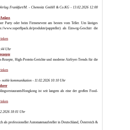
ch-Verlag Frankfurt/M. - Chemnitz GmbH & Co.KG - 13.02.2026 12:00
 Anlass
er Party oder beim Firmenevent am besten vom Teller. Um lästiges
://www.super8pack.de/produkte/pappteller) als Einweg-Geschirr die
rinken
7:44 Uhr
rezepte
n-Rezepte, High-Protein-Gerichte und moderne Airfryer-Trends für die
rinken
- noble kommunikation - 11.02.2026 10:10 Uhr
ührer
lingsrestaurantsHongkong ist seit langem als eine der großen Food-
rinken
02.2026 18:01 Uhr
h als professioneller Automatenaufsteller in Deutschland, Österreich &