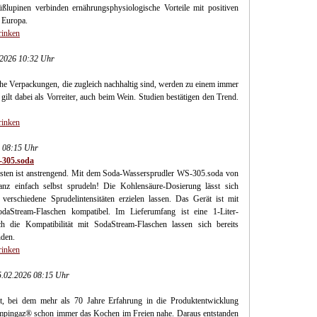
lupinen verbinden ernährungsphysiologische Vorteile mit positiven
 Europa.
rinken
2.2026 10:32 Uhr
he Verpackungen, die zugleich nachhaltig sind, werden zu einem immer
lt dabei als Vorreiter, auch beim Wein. Studien bestätigen den Trend.
rinken
6 08:15 Uhr
-305.soda
isten ist anstrengend. Mit dem Soda-Wassersprudler WS-305.soda von
 einfach selbst sprudeln! Die Kohlensäure-Dosierung lässt sich
h verschiedene Sprudelintensitäten erzielen lassen. Das Gerät ist mit
aStream-Flaschen kompatibel. Im Lieferumfang ist eine 1-Liter-
ch die Kompatibilität mit SodaStream-Flaschen lassen sich bereits
nden.
rinken
05.02.2026 08:15 Uhr
, bei dem mehr als 70 Jahre Erfahrung in die Produktentwicklung
Campingaz® schon immer das Kochen im Freien nahe. Daraus entstanden