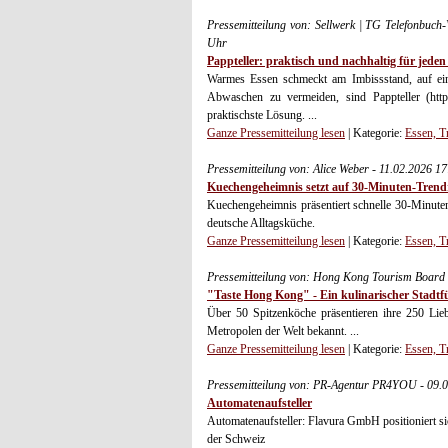
Pressemitteilung von: Sellwerk | TG Telefonbu
Uhr
Pappteller: praktisch und nachhaltig für jeden
Warmes Essen schmeckt am Imbissstand, auf ein
Abwaschen zu vermeiden, sind Pappteller (https
praktischste Lösung. ...
Ganze Pressemitteilung lesen
| Kategorie:
Essen, T
Pressemitteilung von: Alice Weber - 11.02.2026 1
Kuechengeheimnis setzt auf 30-Minuten-Trend
Kuechengeheimnis präsentiert schnelle 30-Minute
deutsche Alltagsküche.
Ganze Pressemitteilung lesen
| Kategorie:
Essen, T
Pressemitteilung von: Hong Kong Tourism Board 
"Taste Hong Kong" - Ein kulinarischer Stadtf
Über 50 Spitzenköche präsentieren ihre 250 Lieb
Metropolen der Welt bekannt. ...
Ganze Pressemitteilung lesen
| Kategorie:
Essen, T
Pressemitteilung von: PR-Agentur PR4YOU - 09.
Automatenaufsteller
Automatenaufsteller: Flavura GmbH positioniert sic
der Schweiz