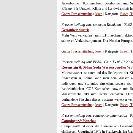
Ackerbohnen, Körnererbsen, Sojabohnen und Süß
Effekten für Umwelt, Klima und Landwirtschaft in
Ganze Pressemitteilung lesen
| Kategorie:
Essen, T
Pressemitteilung von: yes or no Redaktion - 05.0
Getränkeindustrie
Mehr Wein verkaufen - mit PET-Flaschen?Praktisc
stärkeren Verkaufsargument. Der Norden Europas gi
...
Ganze Pressemitteilung lesen
| Kategorie:
Essen, T
Pressemitteilung von: PEARL GmbH - 05.02.202
Rosenstein & Söhne Soda-Wassersprudler WS
Mineralwasser ist teuer und das Schleppen der K
Rosenstein & Söhne kann man sein Wasser ganz
individuell und stufenlos einstellen, sodass sic
handelsüblichen CO2-Kartuschen sowie mit Sod
Wasserflasche inklusive Deckel enthalten. Dur
vorhandene Flaschen dieses Systems weiterverwe
Ganze Pressemitteilung lesen
| Kategorie:
Essen, T
Pressemitteilung von: contcept communication - 
Campingaz® Planchas
Campingaz® ist einer der Pioniere am Gasmarkt
einfliessen. Gegründet 1949 in Frankreich, lag 