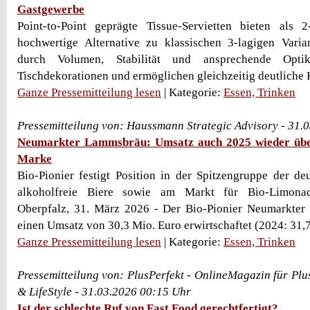
Gastgewerbe
Point-to-Point geprägte Tissue-Servietten bieten als 
hochwertige Alternative zu klassischen 3-lagigen Varia
durch Volumen, Stabilität und ansprechende Opti
Tischdekorationen und ermöglichen gleichzeitig deutliche 
Ganze Pressemitteilung lesen
| Kategorie:
Essen, Trinken
Pressemitteilung von: Haussmann Strategic Advisory - 31.
Neumarkter Lammsbräu: Umsatz auch 2025 wieder übe
Marke
Bio-Pionier festigt Position in der Spitzengruppe der deu
alkoholfreie Biere sowie am Markt für Bio-Limona
Oberpfalz, 31. März 2026 - Der Bio-Pionier Neumarkte
einen Umsatz von 30,3 Mio. Euro erwirtschaftet (2024: 31,7 
Ganze Pressemitteilung lesen
| Kategorie:
Essen, Trinken
Pressemitteilung von: PlusPerfekt - OnlineMagazin für Plu
& LifeStyle - 31.03.2026 00:15 Uhr
Ist der schlechte Ruf von Fast Food gerechtfertigt?