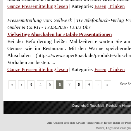
Ganze Pressemitteilung lesen
| Kategorie:
Essen, Trinken
Pressemitteilung von: Sellwerk | TG Telefonbuch-Verlag Fr
GmbH & Co.KG - 13.03.2026 12:02 Uhr
Vielseitige Aluschalen für stabile Präsentationen
Bei der Beförderung heißer Mahlzeiten erwarten Sie am 
Genuss wie im Restaurant. Mit den Wärme speichernde
Aluschalen (https://www.super8pack.de/produkte/alusch
Vorhaben am besten. ...
Ganze Pressemitteilung lesen
| Kategorie:
Essen, Trinken
Seite 6
«
‹
3
4
5
6
7
8
9
›
»
Copyright ©
RuppiMail
|
Rechtliche Hinwe
Alle Angaben sind ohne Gewähr. Verantwortlich für den Inhalt der Presse
Marken, Logos und sonstigen 