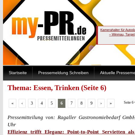
Kamerahalter für Autod
– Winmau, Target
Startseite
Pressemeldung Schreiben
Aktuelle Pressem
Thema: Essen, Trinken (Seite 6)
Seite 6
«
‹
3
4
5
6
7
8
9
›
»
Pressemitteilung von: Ragaller Gastronomiebedarf Gmb
Uhr
Effizienz trifft Eleganz: Point-to-Point Servietten