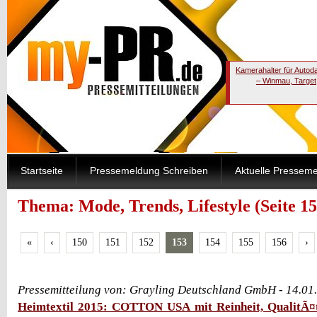
Kamerahalter für Autod
– Winmau, Target
Startseite
Pressemeldung Schreiben
Aktuelle Pressem
Thema: Mode, Trends, Lifestyle (Seite 15
«
‹
150
151
152
153
154
155
156
›
Pressemitteilung von: Grayling Deutschland GmbH - 14.01
Heimtextil 2015: COTTON USA mit Reinheit, QualitÃ¤