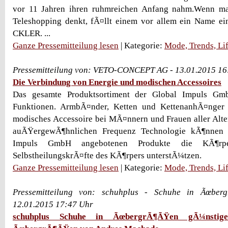
vor 11 Jahren ihren ruhmreichen Anfang nahm.Wenn ma
Teleshopping denkt, fÃ¤llt einem vor allem ein Name
CKLER. ...
Ganze Pressemitteilung lesen
| Kategorie:
Mode, Trends, Lif
Pressemitteilung von: VETO-CONCEPT AG - 13.01.2015 16
Die Verbindung von Energie und modischen Accessoires
Das gesamte Produktsortiment der Global Impuls Gm
Funktionen. ArmbÃ¤nder, Ketten und KettenanhÃ¤nger 
modisches Accessoire bei MÃ¤nnern und Frauen aller Alte
auÃŸergewÃ¶hnlichen Frequenz Technologie kÃ¶nnen 
Impuls GmbH angebotenen Produkte die KÃ¶rpe
SelbstheilungskrÃ¤fte des KÃ¶rpers unterstÃ¼tzen.
Ganze Pressemitteilung lesen
| Kategorie:
Mode, Trends, Lif
Pressemitteilung von: schuhplus - Schuhe in Ãœbe
12.01.2015 17:47 Uhr
schuhplus Schuhe in ÃœbergrÃ¶ÃŸen gÃ¼nstig