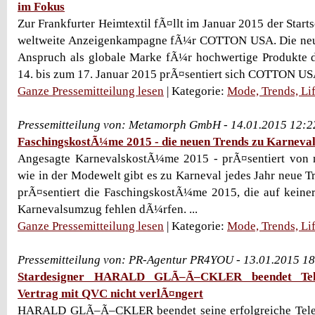
im Fokus
Zur Frankfurter Heimtextil fÃ¤llt im Januar 2015 der Star
weltweite Anzeigenkampagne fÃ¼r COTTON USA. Die neu
Anspruch als globale Marke fÃ¼r hochwertige Produkte 
14. bis zum 17. Januar 2015 prÃ¤sentiert sich COTTON USA i
Ganze Pressemitteilung lesen
| Kategorie:
Mode, Trends, Lif
Pressemitteilung von: Metamorph GmbH - 14.01.2015 12:2
FaschingskostÃ¼me 2015 - die neuen Trends zu Karneva
Angesagte KarnevalskostÃ¼me 2015 - prÃ¤sentiert von
wie in der Modewelt gibt es zu Karneval jedes Jahr neue 
prÃ¤sentiert die FaschingskostÃ¼me 2015, die auf keine
Karnevalsumzug fehlen dÃ¼rfen. ...
Ganze Pressemitteilung lesen
| Kategorie:
Mode, Trends, Lif
Pressemitteilung von: PR-Agentur PR4YOU - 13.01.2015 1
Stardesigner HARALD GLÃ–Ã–CKLER beendet Teles
Vertrag mit QVC nicht verlÃ¤ngert
HARALD GLÃ–Ã–CKLER beendet seine erfolgreiche Teles