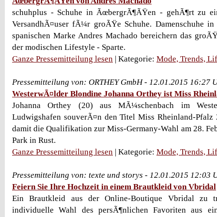
ÃœbergrÃ¶ÃŸen von Andres Machado
schuhplus - Schuhe in ÃœbergrÃ¶ÃŸen - gehÃ¶rt zu e
VersandhÃ¤user fÃ¼r groÃŸe Schuhe. Damenschuhe in
spanischen Marke Andres Machado bereichern das groÃŸ
der modischen Lifestyle - Sparte.
Ganze Pressemitteilung lesen
| Kategorie:
Mode, Trends, Lif
Pressemitteilung von: ORTHEY GmbH - 12.01.2015 16:27 
WesterwÃ¤lder Blondine Johanna Orthey ist Miss Rheinl
Johanna Orthey (20) aus MÃ¼schenbach im Wester
Ludwigshafen souverÃ¤n den Titel Miss Rheinland-Pfalz 
damit die Qualifikation zur Miss-Germany-Wahl am 28. Fe
Park in Rust.
Ganze Pressemitteilung lesen
| Kategorie:
Mode, Trends, Lif
Pressemitteilung von: texte und storys - 12.01.2015 12:03 
Feiern Sie Ihre Hochzeit in einem Brautkleid von Vbridal
Ein Brautkleid aus der Online-Boutique Vbridal zu t
individuelle Wahl des persÃ¶nlichen Favoriten aus ei