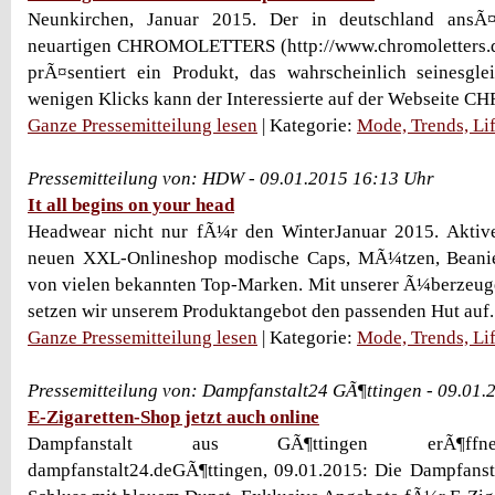
Neunkirchen, Januar 2015. Der in deutschland ansÃ¤s
neuartigen CHROMOLETTERS (http://www.chromoletters.de
prÃ¤sentiert ein Produkt, das wahrscheinlich seinesgle
wenigen Klicks kann der Interessierte auf der Webseite 
Ganze Pressemitteilung lesen
| Kategorie:
Mode, Trends, Lif
Pressemitteilung von: HDW - 09.01.2015 16:13 Uhr
It all begins on your head
Headwear nicht nur fÃ¼r den WinterJanuar 2015. Aktive
neuen XXL-Onlineshop modische Caps, MÃ¼tzen, Beanie
von vielen bekannten Top-Marken. Mit unserer Ã¼berzeug
setzen wir unserem Produktangebot den passenden Hut auf. 
Ganze Pressemitteilung lesen
| Kategorie:
Mode, Trends, Lif
Pressemitteilung von: Dampfanstalt24 GÃ¶ttingen - 09.01
E-Zigaretten-Shop jetzt auch online
Dampfanstalt aus GÃ¶ttingen erÃ¶ffne
dampfanstalt24.deGÃ¶ttingen, 09.01.2015: Die Dampfanst