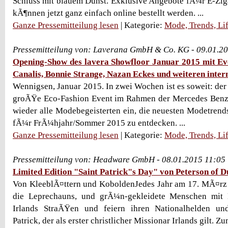
Schluss mit blauem Dunst. Exklusive Angebote fÃ¼r E-Zi
kÃ¶nnen jetzt ganz einfach online bestellt werden. ...
Ganze Pressemitteilung lesen
| Kategorie:
Mode, Trends, Lif
Pressemitteilung von: Laverana GmbH & Co. KG - 09.01.2
Opening-Show des lavera Showfloor Januar 2015 mit Evel
Canalis, Bonnie Strange, Nazan Eckes und weiteren inte
Wennigsen, Januar 2015. In zwei Wochen ist es soweit: der
groÃŸe Eco-Fashion Event im Rahmen der Mercedes Benz
wieder alle Modebegeisterten ein, die neuesten Modetre
fÃ¼r FrÃ¼hjahr/Sommer 2015 zu entdecken. ...
Ganze Pressemitteilung lesen
| Kategorie:
Mode, Trends, Lif
Pressemitteilung von: Headware GmbH - 08.01.2015 11:05
Limited Edition "Saint Patrick"s Day" von Peterson of D
Von KleeblÃ¤ttern und KoboldenJedes Jahr am 17. MÃ¤rz
die Leprechauns, und grÃ¼n-gekleidete Menschen mit K
Irlands StraÃŸen und feiern ihren Nationalhelden un
Patrick, der als erster christlicher Missionar Irlands gilt. Zu