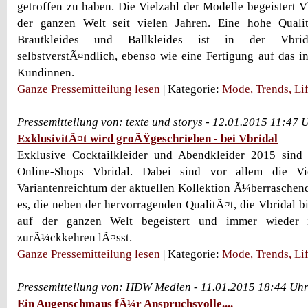
getroffen zu haben. Die Vielzahl der Modelle begeistert 
der ganzen Welt seit vielen Jahren. Eine hohe Quali
Brautkleides und Ballkleides ist in der Vbrida
selbstverstÃ¤ndlich, ebenso wie eine Fertigung auf das 
Kundinnen.
Ganze Pressemitteilung lesen
| Kategorie:
Mode, Trends, Lif
Pressemitteilung von: texte und storys - 12.01.2015 11:47 
ExklusivitÃ¤t wird groÃŸgeschrieben - bei Vbridal
Exklusive Cocktailkleider und Abendkleider 2015 sin
Online-Shops Vbridal. Dabei sind vor allem die Vie
Variantenreichtum der aktuellen Kollektion Ã¼berraschend.
es, die neben der hervorragenden QualitÃ¤t, die Vbridal b
auf der ganzen Welt begeistert und immer wieder 
zurÃ¼ckkehren lÃ¤sst.
Ganze Pressemitteilung lesen
| Kategorie:
Mode, Trends, Lif
Pressemitteilung von: HDW Medien - 11.01.2015 18:44 Uh
Ein Augenschmaus fÃ¼r Anspruchsvolle....