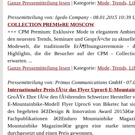
Ganze Pressemitteilung lesen
| Kategorie:
Mode, Trends, Lif
Pressemitteilung von: Igedo Company - 08.01.2015 10:39 
COLLECTION PREMIeRE MOSCOW
+++ CPM Premium: Exklusive Mode in elegantem Ambie
den neuesten Trends, Seminare und GesprÃ¤che zu aktuell
Modewelt, die traditionelle ErÃ¶ffnungszeremonie - 
Highlights, die die Besucher auf der CPM - Collect
erwarten. ...
Ganze Pressemitteilung lesen
| Kategorie:
Mode, Trends, Lif
Pressemitteilung von: Primus Communications GmbH - 07.
Internationaler Preis fÃ¼r das Flyer Uproc6 E-Mountai
GroÃŸe Ehre fÃ¼r den fÃ¼hrenden Schweizer Hersteller v
E-Mountainbike-Modell Flyer Uproc6 von Biketec hat sic
des begehrten â€žDesign & Innovation Award 2015â€œ 
Fachpublikationen â€žEnduro Mountainbike Maga
Mountainbike Magazineâ€œ gegen eine starke intern
durchgesetzt und einen Preis gewonnen.