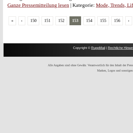
Ganze Pressemitteilung lesen
| Kategorie:
Mode, Trends, Lif
«
‹
150
151
152
153
154
155
156
›
Copyright ©
RuppiMail
|
Rechtliche Hinwe
Alle Angaben sind ohne Gewähr. Verantwortlich für den Inhalt der Presse
Marken, Logos und sonstigen 