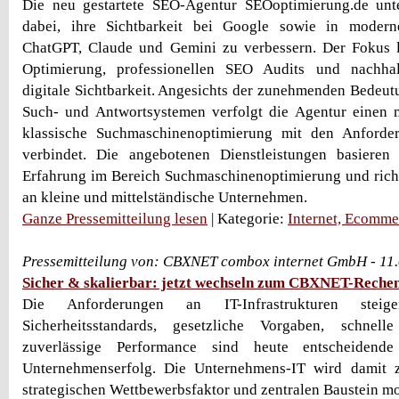
Die neu gestartete SEO-Agentur SEOoptimierung.de unt
dabei, ihre Sichtbarkeit bei Google sowie in moder
ChatGPT, Claude und Gemini zu verbessern. Der Fokus l
Optimierung, professionellen SEO Audits und nachhal
digitale Sichtbarkeit. Angesichts der zunehmenden Bedeut
Such- und Antwortsystemen verfolgt die Agentur einen 
klassische Suchmaschinenoptimierung mit den Anforde
verbindet. Die angebotenen Dienstleistungen basiere
Erfahrung im Bereich Suchmaschinenoptimierung und rich
an kleine und mittelständische Unternehmen.
Ganze Pressemitteilung lesen
| Kategorie:
Internet, Ecomme
Pressemitteilung von: CBXNET combox internet GmbH - 11
Sicher & skalierbar: jetzt wechseln zum CBXNET-Reche
Die Anforderungen an IT-Infrastrukturen steig
Sicherheitsstandards, gesetzliche Vorgaben, schnell
zuverlässige Performance sind heute entscheidend
Unternehmenserfolg. Die Unternehmens-IT wird damit
strategischen Wettbewerbsfaktor und zentralen Baustein m