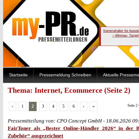
Kamerahalter für Autod
– Winmau, Target
Startseite
Pressemeldung Schreiben
Aktuelle Pressem
Thema: Internet, Ecommerce (Seite 2)
Seite 2
‹
1
2
3
4
5
6
›
»
Pressemitteilung von: CPO Concept GmbH - 18.06.2026 09
FairToner als „Bester Online-Händler 2026“ in der
Zubehör“ ausgezeichnet