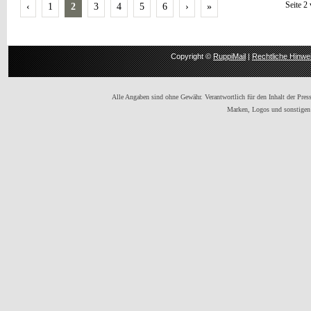
Seite 2
‹
1
2
3
4
5
6
›
»
Copyright ©
RuppiMail
|
Rechtliche Hinwe
Alle Angaben sind ohne Gewähr. Verantwortlich für den Inhalt der Presse
Marken, Logos und sonstigen 