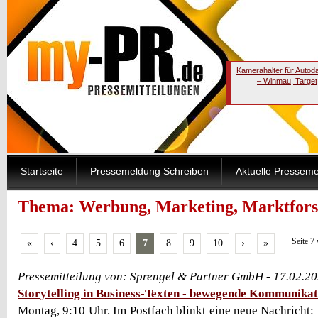
Kamerahalter für Autod
– Winmau, Target
Startseite
Pressemeldung Schreiben
Aktuelle Pressem
Thema: Werbung, Marketing, Marktforsc
Seite 7
«
‹
4
5
6
7
8
9
10
›
»
Pressemitteilung von: Sprengel & Partner GmbH - 17.02.2
Storytelling in Business-Texten - bewegende Kommunikat
Montag, 9:10 Uhr. Im Postfach blinkt eine neue Nachricht: 