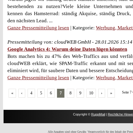
bestehenden zu nutzen?Viele kleine Unternehmen und 
kennen das Hamsterrad: ständig Akquise, ständig Druck, 
den nächsten Lead. ...
Ganze Pressemitteilung lesen
| Kategorie:
Werbung, Market
Pressemitteilung von: cloudWEB GmbH - 28.01.2026 15:14
Google Analytics 4: Warum deine Daten lügen könnten
Bots machen bis zu 47% des Web-Traffics aus und verfä
cloudWEB erklärt, wie SPAM-Traffic erkannt und mit ser
eliminiert wird, für saubere Daten und bessere Entscheidun
Ganze Pressemitteilung lesen
| Kategorie:
Werbung, Market
Seite 7
«
‹
4
5
6
7
8
9
10
›
»
Copyright ©
RuppiMail
|
Rechtliche Hinwe
Alle Angaben sind ohne Gewähr. Verantwortlich für den Inhalt der Presse