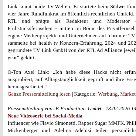
Link kennt beide TV-Welten: Er startete beim Südwestfu
vier Jahre Rundfunkrat im öffentlich-rechtlichen Umfeld.
RTL und prägte als Redakteur und Moderator d
Frühstücksfernsehen – mitten im Boom des Privatfernsehe
eigene Medienprojekte und Unternehmen auf, darunter TV
sammelte bei health tv Konzern-Erfahrung. 2024 und 20
gegründete TV Link GmbH von der RTL Ad Alliance jeweil
year“ gekürt.
O-Ton Axel Link: „Ich habe diese Hacks nicht erfu
ausprobiert, auf Alltagstauglichkeit geprüft und ihre Ess
herausgearbeitet.“
Ganze Pressemitteilung lesen
| Kategorie:
Werbung, Market
Pressemitteilung von: E-Productions GmbH - 13.02.2026 1
Neue Videoserie bei Social-Media
Influencer wie Flavio Simonetti, Rapper Sugar MMFK, Phil
Mickenberger und Adelina Adebisi teilen persönlic