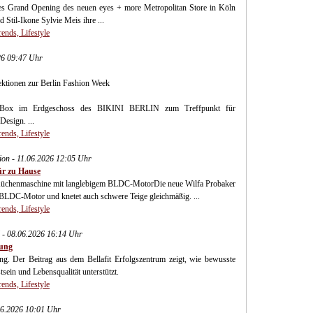
s Grand Opening des neuen eyes + more Metropolitan Store in Köln
d Stil-Ikone Sylvie Meis ihre ...
ends, Lifestyle
26 09:47 Uhr
ektionen zur Berlin Fashion Week
-Box im Erdgeschoss des BIKINI BERLIN zum Treffpunkt für
esign. ...
ends, Lifestyle
ion - 11.06.2026 12:05 Uhr
ür zu Hause
T Küchenmaschine mit langlebigem BLDC-MotorDie neue Wilfa Probaker
BLDC-Motor und knetet auch schwere Teige gleichmäßig. ...
ends, Lifestyle
C - 08.06.2026 16:14 Uhr
lung
. Der Beitrag aus dem Bellafit Erfolgszentrum zeigt, wie bewusste
sein und Lebensqualität unterstützt.
ends, Lifestyle
06.2026 10:01 Uhr