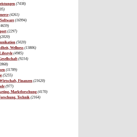
leistungen
(7438)
05)
merce
(4261)
 Software
(16994)
(4659)
port
(2297)
(2020)
unikation
(5020)
dheit, Wellness
(13806)
ifestyle
(4985)
Gesellschaft
(9214)
2868)
sen
(11789)
ie
(5255)
irtschaft, Finanzen
(21620)
nde
(977)
eting, Marktforschung
(4170)
Forschung, Technik
(2164)