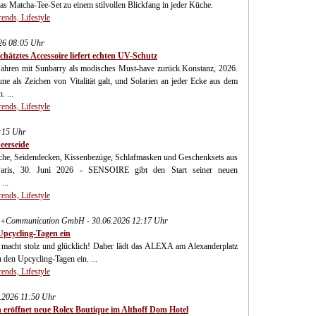
as Matcha-Tee-Set zu einem stilvollen Blickfang in jeder Küche.
ends, Lifestyle
26 08:05 Uhr
ätztes Accessoire liefert echten UV-Schutz
Jahren mit Sunbarry als modisches Must-have zurück.Konstanz, 2026.
e als Zeichen von Vitalität galt, und Solarien an jeder Ecke aus dem
 ...
ends, Lifestyle
7:15 Uhr
eerseide
äsche, Seidendecken, Kissenbezüge, Schlafmasken und Geschenksets aus
.Paris, 30. Juni 2026 - SENSOIRE gibt den Start seiner neuen
...
ends, Lifestyle
ess+Communication GmbH - 30.06.2026 12:17 Uhr
pcycling-Tagen ein
macht stolz und glücklich! Daher lädt das ALEXA am Alexanderplatz
u den Upcycling-Tagen ein. ...
ends, Lifestyle
6.2026 11:50 Uhr
 eröffnet neue Rolex Boutique im Althoff Dom Hotel