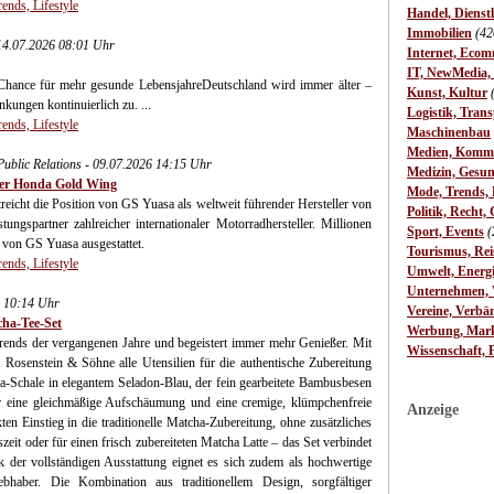
ends, Lifestyle
Handel, Dienst
Immobilien
(42
 14.07.2026 08:01 Uhr
Internet, Ecom
IT, NewMedia,
Chance für mehr gesunde LebensjahreDeutschland wird immer älter –
Kunst, Kultur
kungen kontinuierlich zu. ...
Logistik, Trans
ends, Lifestyle
Maschinenbau
Medien, Komm
ublic Relations - 09.07.2026 14:15 Uhr
Medizin, Gesun
 der Honda Gold Wing
Mode, Trends, L
eicht die Position von GS Yuasa als weltweit führender Hersteller von
Politik, Recht, 
ungspartner zahlreicher internationaler Motorradhersteller. Millionen
Sport, Events
(
 von GS Yuasa ausgestattet.
Tourismus, Rei
ends, Lifestyle
Umwelt, Energ
Unternehmen, W
6 10:14 Uhr
Vereine, Verbä
cha-Tee-Set
Werbung, Mark
rends der vergangenen Jahre und begeistert immer mehr Genießer. Mit
Wissenschaft, 
et Rosenstein & Söhne alle Utensilien für die authentische Zubereitung
a-Schale in elegantem Seladon-Blau, der fein gearbeitete Bambusbesen
r eine gleichmäßige Aufschäumung und eine cremige, klümpchenfreie
Anzeige
en Einstieg in die traditionelle Matcha-Zubereitung, ohne zusätzliches
eit oder für einen frisch zubereiteten Matcha Latte – das Set verbindet
der vollständigen Ausstattung eignet es sich zudem als hochwertige
bhaber. Die Kombination aus traditionellem Design, sorgfältiger