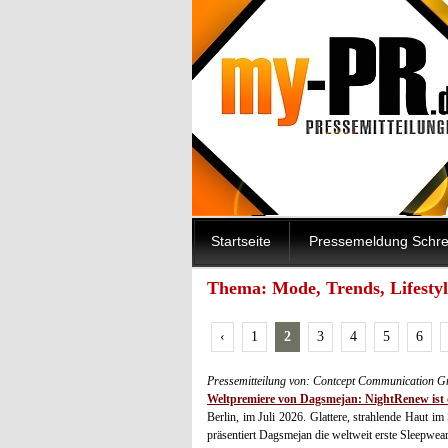
Startseite
Pressemeldung Schre
Thema: Mode, Trends, Lifestyle
‹
1
2
3
4
5
6
Pressemitteilung von: Contcept Communication 
Weltpremiere von Dagsmejan: NightRenew ist d
Berlin, im Juli 2026. Glattere, strahlende Haut i
präsentiert Dagsmejan die weltweit erste Slee