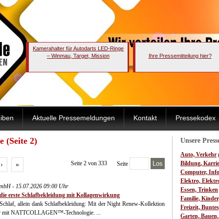
Kamerahalter für Autodarts LED-Ringe
– Winmau, Target, Mission
Ihre Pressemitteilung hier?
iben
Aktuelle Pressemeldungen
Kontakt
Pressekodex
 (Seite 2)
Unsere Pres
Auto, Verkehr
Seite 2 von 333
Los
Bildung, Karri
Seite
›
»
Computer, Inf
Elektro, Elektr
GmbH - 15.07.2026 09:00 Uhr
Essen, Trinken
ie erste Schlafbekleidung mit Kollagenwirkung
Familie, Kinde
m Schlaf, allein dank Schlafbekleidung: Mit der Night Renew-Kollektion
Freizeit, Bunte
pwear mit NATTCOLLAGEN™-Technologie. ...
Garten, Bauen