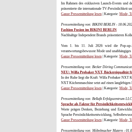
Im Rahmen des exklusiven Launch-Events und de
präsentierte die internationale TV-Persönlichkeit un
Ganze Pressemitteilung lesen
| Kategorie:
Mode, Tr
Pressemitteilung von: BIKINI BERLIN - 18.06.20
Fashion Fusion im BIKINI BERLIN
Nachhaltige Independent Brands präsentieren Koll
Vom 1. bis 11. Juli 2026 wird die Pop-up
verantwortungsbewusste Mode und unabhängiges D
Ganze Pressemitteilung lesen
| Kategorie:
Mode, Tr
Pressemitteilung von: Becker Döring Communicat
NEU: Wilfa Probaker NXT, Bäckereiqualität f
In der Ruhe liegt die Kraft: Wilfa Probaker NX
NXT Küchenmaschine setzt auf einen langlebigen 
Ganze Pressemitteilung lesen
| Kategorie:
Mode, Tr
Pressemitteilung von: Bellafit Erfolgszentrum LL
Sprache als Faktor für Persönlichkeitsentwick
Worte prägen Denken, Beziehung und Entwicklung
Sprache Persönlichkeitsentwicklung, Selbstbewusst
Ganze Pressemitteilung lesen
| Kategorie:
Mode, Tr
Pressemitteilung von: Möbelmacher Matern - 01.