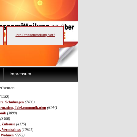
Ihre Pressemitteilung hier?
Impressum
sethemen
(4582)
ere, Schulungen
(7406)
ormation, Telekommunikation
(6144)
onik
(3898)
(3400)
r, Zuhause
(4175)
s, Vermischtes
(10951)
, Wohnen
(7272)