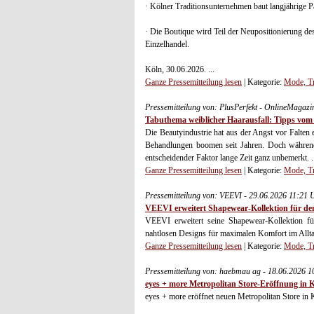
· Kölner Traditionsunternehmen baut langjährige Pa
· Die Boutique wird Teil der Neupositionierung d
Einzelhandel.
Köln, 30.06.2026. ...
Ganze Pressemitteilung lesen
| Kategorie:
Mode, Tr
Pressemitteilung von: PlusPerfekt - OnlineMagazi
Tabuthema weiblicher Haarausfall: Tipps vom
Die Beautyindustrie hat aus der Angst vor Falten
Behandlungen boomen seit Jahren. Doch während v
entscheidender Faktor lange Zeit ganz unbemerkt. .
Ganze Pressemitteilung lesen
| Kategorie:
Mode, Tr
Pressemitteilung von: VEEVI - 29.06.2026 11:21 
VEEVI erweitert Shapewear-Kollektion für d
VEEVI erweitert seine Shapewear-Kollektion f
nahtlosen Designs für maximalen Komfort im Allta
Ganze Pressemitteilung lesen
| Kategorie:
Mode, Tr
Pressemitteilung von: haebmau ag - 18.06.2026 
eyes + more Metropolitan Store-Eröffnung in 
eyes + more eröffnet neuen Metropolitan Store in