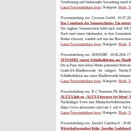
Verarbeitung und funktionaler Ausstattung macht d
Ganze Pressemitteilung lesen
| Kategorie:
Mode, Tr
Pressemitteilung von: Cerasum GmbH - 03.07.20
Das Comeback des Sonnenschirms: Ein untersch
Der tragbare Sonnenschirm kehrt nach rund 100 
Nach rund einem Jahrhundert, in dem Sonnenbräun
Boden schossen, wandelt sich nun das Bewusstsein.
Ganze Pressemitteilung lesen
| Kategorie:
Mode, Tr
Pressemitteilung von: SENSOIRE - 30.06.2026 1
SENSOIRE startet Schlafkollektion aus Maulb
Die in Paris entworfene Marke präsentiert Bettw
Grade-6A-Maulbeerseide für ruhigere Nächte
Schlafkollektion aus reiner Maulbeerseide bekannt. 
Ganze Pressemitteilung lesen
| Kategorie:
Mode, Tr
Pressemitteilung von: B. C Neumann PR, Busin
ALEXA lädt zu „ALEXA bewusst (er) leben“-U
Nachhaltiges Event zum MitmachenSelbermachen 
(https://www.alexacentre.com/) am 3. und 4. Juli z
Ganze Pressemitteilung lesen
| Kategorie:
Mode, Tr
Pressemitteilung von: Juwelier Gadebusch - 30.0
Wirtschaftsstandort Köln: Juwelier Gadebusch