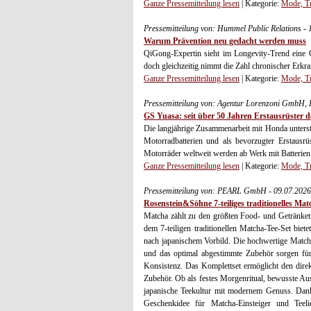
Ganze Pressemitteilung lesen
| Kategorie:
Mode, Tr
Pressemitteilung von: Hummel Public Relations -
Warum Prävention neu gedacht werden muss
QiGong-Expertin sieht im Longevity-Trend eine 
doch gleichzeitig nimmt die Zahl chronischer Erkran
Ganze Pressemitteilung lesen
| Kategorie:
Mode, Tr
Pressemitteilung von: Agentur Lorenzoni GmbH, P
GS Yuasa: seit über 50 Jahren Erstausrüster
Die langjährige Zusammenarbeit mit Honda unterstr
Motorradbatterien und als bevorzugter Erstausrüst
Motorräder weltweit werden ab Werk mit Batterien
Ganze Pressemitteilung lesen
| Kategorie:
Mode, Tr
Pressemitteilung von: PEARL GmbH - 09.07.202
Rosenstein&Söhne 7-teiliges traditionelles Mat
Matcha zählt zu den größten Food- und Getränket
dem 7-teiligen traditionellen Matcha-Tee-Set biet
nach japanischem Vorbild. Die hochwertige Match
und das optimal abgestimmte Zubehör sorgen fü
Konsistenz. Das Komplettset ermöglicht den direkt
Zubehör. Ob als festes Morgenritual, bewusste Ausz
japanische Teekultur mit modernem Genuss. Dank 
Geschenkidee für Matcha-Einsteiger und Teelie