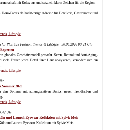
rtnerschaft mit Rolex aus und setzt ein klares Zeichen für die Region.
es Dom-Carrés als hochwertige Adresse für Hotellerie, Gastronomie und
ends, Lifestyle
n für Plus Size Fashion, Trends & LifeStyle - 30.06.2026 00:21 Uhr
 Experten
 ein globales Geschäftsmodell gemacht. Seren, Retinol und Anti-Aging-
iele Frauen jedes Detail ihrer Haut analysieren, verändert sich ein
..
ends, Lifestyle
Uhr
en Sommer 2026
ür den Sommer mit atmungsaktiven Basics, neuen Trendfarben und
g.
ends, Lifestyle
10:42 Uhr
Köln und Launch Eyewear-Kollektion mit Sylvie Meis
 Köln und launcht Eyewear-Kollektion mit Sylvie Meis