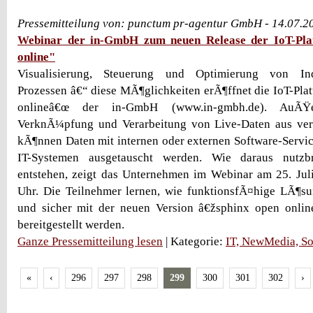
Pressemitteilung von: punctum pr-agentur GmbH - 14.07.2
Webinar der in-GmbH zum neuen Release der IoT-Pla
online"
Visualisierung, Steuerung und Optimierung von Indu
Prozessen â€“ diese MÃ¶glichkeiten erÃ¶ffnet die IoT-Pla
onlineâ€œ der in-GmbH (www.in-gmbh.de). AuÃŸ
VerknÃ¼pfung und Verarbeitung von Live-Daten aus ve
kÃ¶nnen Daten mit internen oder externen Software-Servi
IT-Systemen ausgetauscht werden. Wie daraus nutzb
entstehen, zeigt das Unternehmen im Webinar am 25. Jul
Uhr. Die Teilnehmer lernen, wie funktionsfÃ¤hige LÃ¶su
und sicher mit der neuen Version â€žsphinx open online
bereitgestellt werden.
Ganze Pressemitteilung lesen
| Kategorie:
IT, NewMedia, So
«
‹
296
297
298
299
300
301
302
›