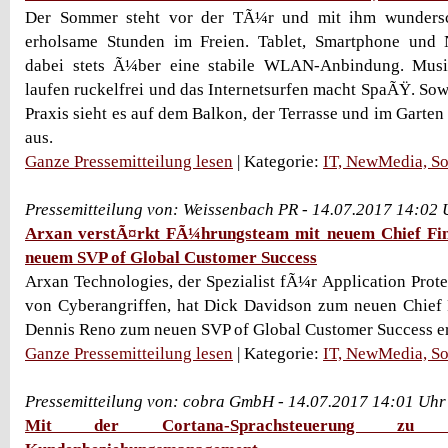
Der Sommer steht vor der TÃ¼r und mit ihm wunders
erholsame Stunden im Freien. Tablet, Smartphone und
dabei stets Ã¼ber eine stabile WLAN-Anbindung. Musi
laufen ruckelfrei und das Internetsurfen macht SpaÃŸ. Sowe
Praxis sieht es auf dem Balkon, der Terrasse und im Garten 
aus.
Ganze Pressemitteilung lesen
| Kategorie:
IT, NewMedia, So
Pressemitteilung von: Weissenbach PR - 14.07.2017 14:02 
Arxan verstÃ¤rkt FÃ¼hrungsteam mit neuem Chief Fina
neuem SVP of Global Customer Success
Arxan Technologies, der Spezialist fÃ¼r Application Prot
von Cyberangriffen, hat Dick Davidson zum neuen Chief 
Dennis Reno zum neuen SVP of Global Customer Success ern
Ganze Pressemitteilung lesen
| Kategorie:
IT, NewMedia, So
Pressemitteilung von: cobra GmbH - 14.07.2017 14:01 Uhr
Mit der Cortana-Sprachsteuerung zu 