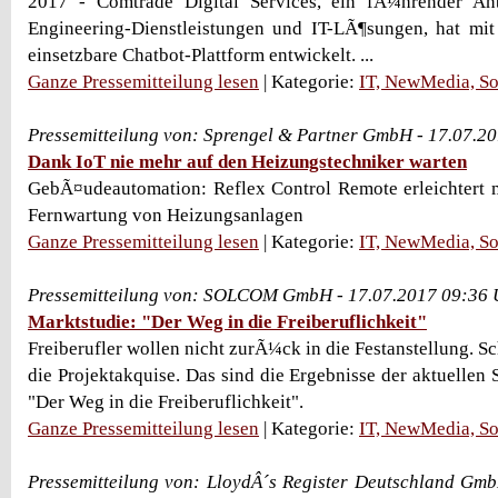
2017 - Comtrade Digital Services, ein fÃ¼hrender An
Engineering-Dienstleistungen und IT-LÃ¶sungen, hat mit 
einsetzbare Chatbot-Plattform entwickelt. ...
Ganze Pressemitteilung lesen
| Kategorie:
IT, NewMedia, So
Pressemitteilung von: Sprengel & Partner GmbH - 17.07.2
Dank IoT nie mehr auf den Heizungstechniker warten
GebÃ¤udeautomation: Reflex Control Remote erleichtert m
Fernwartung von Heizungsanlagen
Ganze Pressemitteilung lesen
| Kategorie:
IT, NewMedia, So
Pressemitteilung von: SOLCOM GmbH - 17.07.2017 09:36 
Marktstudie: "Der Weg in die Freiberuflichkeit"
Freiberufler wollen nicht zurÃ¼ck in die Festanstellung. Sc
die Projektakquise. Das sind die Ergebnisse der aktuell
"Der Weg in die Freiberuflichkeit".
Ganze Pressemitteilung lesen
| Kategorie:
IT, NewMedia, So
Pressemitteilung von: LloydÂ´s Register Deutschland Gm