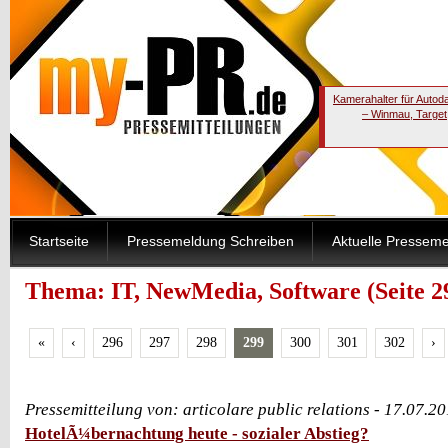
Kamerahalter für Autod
– Winmau, Target
Startseite
Pressemeldung Schreiben
Aktuelle Pressem
Thema: IT, NewMedia, Software (Seite 2
«
‹
296
297
298
299
300
301
302
›
Pressemitteilung von: articolare public relations - 17.07.
HotelÃ¼bernachtung heute - sozialer Abstieg?