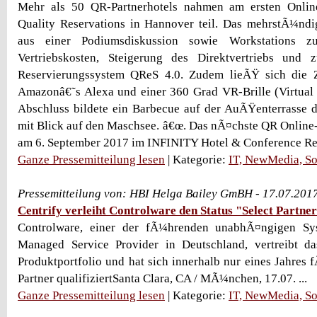
Mehr als 50 QR-Partnerhotels nahmen am ersten Onlin
Quality Reservations in Hannover teil. Das mehrstÃ¼nd
aus einer Podiumsdiskussion sowie Workstations z
Vertriebskosten, Steigerung des Direktvertriebs und
Reservierungssystem QReS 4.0. Zudem lieÃŸ sich die 
Amazonâ€˜s Alexa und einer 360 Grad VR-Brille (Virtual 
Abschluss bildete ein Barbecue auf der AuÃŸenterrasse
mit Blick auf den Maschsee. â€œ. Das nÃ¤chste QR Online-
am 6. September 2017 im INFINITY Hotel & Conference Res
Ganze Pressemitteilung lesen
| Kategorie:
IT, NewMedia, So
Pressemitteilung von: HBI Helga Bailey GmBH - 17.07.201
Centrify verleiht Controlware den Status "Select Partne
Controlware, einer der fÃ¼hrenden unabhÃ¤ngigen Sys
Managed Service Provider in Deutschland, vertreibt da
Produktportfolio und hat sich innerhalb nur eines Jahres 
Partner qualifiziertSanta Clara, CA / MÃ¼nchen, 17.07. ...
Ganze Pressemitteilung lesen
| Kategorie:
IT, NewMedia, So