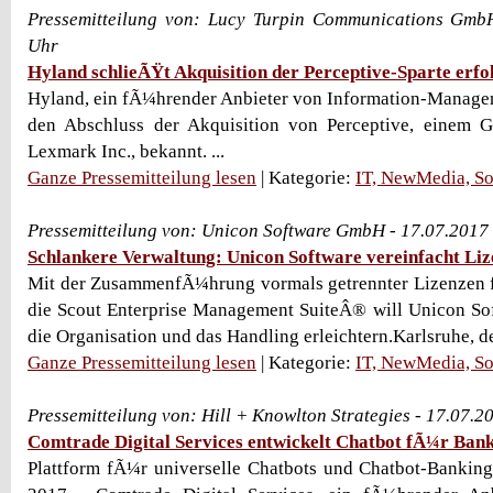
Pressemitteilung von: Lucy Turpin Communications Gmb
Uhr
Hyland schlieÃŸt Akquisition der Perceptive-Sparte erfo
Hyland, ein fÃ¼hrender Anbieter von Information-Manage
den Abschluss der Akquisition von Perceptive, einem G
Lexmark Inc., bekannt. ...
Ganze Pressemitteilung lesen
| Kategorie:
IT, NewMedia, So
Pressemitteilung von: Unicon Software GmbH - 17.07.2017
Schlankere Verwaltung: Unicon Software vereinfacht Li
Mit der ZusammenfÃ¼hrung vormals getrennter Lizenze
die Scout Enterprise Management SuiteÂ® will Unicon So
die Organisation und das Handling erleichtern.Karlsruhe, den
Ganze Pressemitteilung lesen
| Kategorie:
IT, NewMedia, So
Pressemitteilung von: Hill + Knowlton Strategies - 17.07.
Comtrade Digital Services entwickelt Chatbot fÃ¼r Ban
Plattform fÃ¼r universelle Chatbots und Chatbot-Bankin