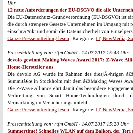
Uhr
12 neue Anforderungen der EU-DSGVO die alle Unterneh
Die EU-Datenschutz-Grundverordnung (EU-DSGVO) ist ein
die durch strengere Gesetze Unternehmen im Umgang mit 
einschrÃ¤nkt und somit die Datensicherheit von Einzelperso
Ganze Pressemitteilung lesen
| Kategorie:
IT, NewMedia, So
Pressemitteilung von: rtfm GmbH - 14.07.2017 15:43 Uhr
devolo gewinnt Making Waves Award 2017: Z-Wave Alli
Home-Hersteller aus
Die devolo AG wurde im Rahmen des diesjÃ¤hrigen â
Summitâ€œ in Stockholm mit dem â€žMaking Waves Awar
Die Z-Wave Alliance ehrt damit das besondere Engagemen
Verbreitung von Smart Home-Technologien durch d
Vermarktung im Versicherungsumfeld.
Ganze Pressemitteilung lesen
| Kategorie:
IT, NewMedia, So
Pressemitteilung von: rtfm GmbH - 14.07.2017 15:20 Uhr
Summertime! Schnelles WLAN auf dem Balkon, der Terra