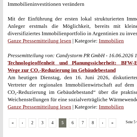
Immobilieninvestitionen verändern
Mit der Einführung der ersten lokal strukturierten Imm
Anleger erstmals die Möglichkeit, bereits mit klei
diversifiziertes Immobilienportfolio in Argentinien zu inves
Ganze Pressemitteilung lesen
| Kategorie:
Immobilien
Pressemitteilung von: Candystorm PR GmbH - 16.06.2026 
Technologieoffenheit und Planungssicherheit: BFW-
Wege zur CO₂-Reduzierung im Gebäudebestand
Am heutigen Dienstag, den 16. Juni 2026, diskutierte
Vertreter der regionalen Immobilienwirtschaft auf de
CO₂-Reduzierung im Gebäudebestand“ über die praktis
Weichenstellungen für eine sozialverträgliche Wärmewende.
Ganze Pressemitteilung lesen
| Kategorie:
Immobilien
Seite 5
«
‹
2
3
4
5
6
7
8
›
»