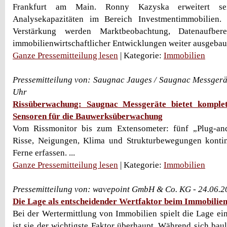
Frankfurt am Main. Ronny Kazyska erweitert se
Analysekapazitäten im Bereich Investmentimmobilien.
Verstärkung werden Marktbeobachtung, Datenaufber
immobilienwirtschaftlicher Entwicklungen weiter ausgebaut.
Ganze Pressemitteilung lesen
| Kategorie:
Immobilien
Pressemitteilung von: Saugnac Jauges / Saugnac Messgerä
Uhr
Rissüberwachung: Saugnac Messgeräte bietet komplet
Sensoren für die Bauwerksüberwachung
Vom Rissmonitor bis zum Extensometer: fünf „Plug-and
Risse, Neigungen, Klima und Strukturbewegungen kontin
Ferne erfassen. ...
Ganze Pressemitteilung lesen
| Kategorie:
Immobilien
Pressemitteilung von: wavepoint GmbH & Co. KG - 24.06.
Die Lage als entscheidender Wertfaktor beim Immobilie
Bei der Wertermittlung von Immobilien spielt die Lage ein
ist sie der wichtigste Faktor überhaupt. Während sich ba