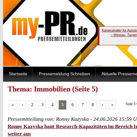
Kamerahalter für Autod
– Winmau, Target
Startseite
Pressemeldung Schreiben
Aktuelle Pressem
Thema: Immobilien (Seite 5)
Seite 5
«
‹
2
3
4
5
6
7
8
›
»
Pressemitteilung von: Ronny Kazyska - 24.06.2026 15:59 U
Ronny Kazyska baut Research-Kapazitäten im Bereich 
weiter aus