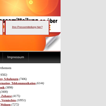
Ihre Pressemitteilung hier?
Impressum
sethemen
(4582)
ere, Schulungen
(7406)
ormation, Telekommunikation
(6144)
onik
(3898)
(3400)
r, Zuhause
(4175)
s, Vermischtes
(10951)
, Wohnen
(7272)