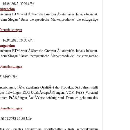
- 16.04.2015 16:09 Uhr
t angenehm
ternehmen BTM weit Ã¼ber die Grenzen Ã–sterreichs hinaus bekannt.
dem Slogan "Beste therapeutische Markenprodukte" die einzigartige
Dienstleistungen
- 16.04.2015 16:06 Uhr
t angenehm
ternehmen BTM weit Ã¼ber die Grenzen Ã–sterreichs hinaus bekannt.
dem Slogan "Beste therapeutische Markenprodukte" die einzigartige
Dienstleistungen
15 14:00 Uhr
chnung fÃ¼r exzellente QualitÃ¤t der Produkte. Seit Jahren stellt
 der freiwilligen DLG-QualitÃ¤tsprÃ¼fungen. VOM FASS-Vorstand
ektiven PrÃ¼fungen Ã¤uÃŸerst wichtig sind. Denn es geht um das
Dienstleistungen
- 16.04.2015 12:39 Uhr
4 ein leichtes Umsatzplus erwirtschaftet - trotz schwankendem