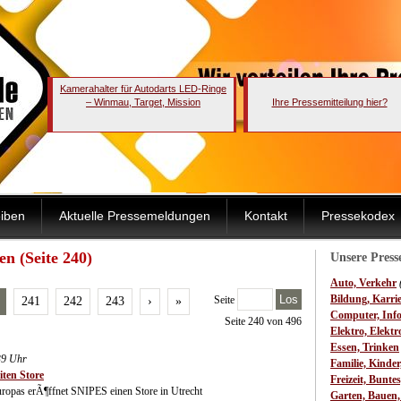
Kamerahalter für Autodarts LED-Ringe
– Winmau, Target, Mission
Ihre Pressemitteilung hier?
iben
Aktuelle Pressemeldungen
Kontakt
Pressekodex
n (Seite 240)
Unsere Pres
Auto, Verkehr
Los
Bildung, Karri
Seite
241
242
243
›
»
Computer, Inf
Seite 240 von 496
Elektro, Elektr
Essen, Trinken
39 Uhr
Familie, Kinde
iten Store
Freizeit, Bunte
uropas erÃ¶ffnet SNIPES einen Store in Utrecht
Garten, Bauen