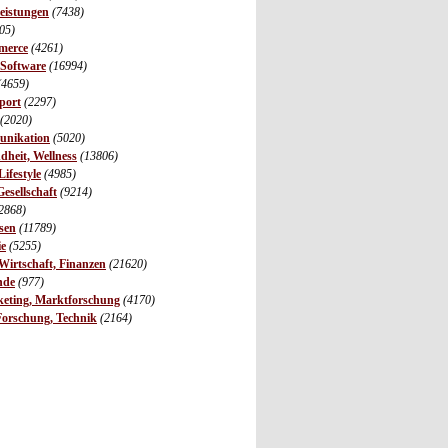
leistungen
(7438)
05)
merce
(4261)
 Software
(16994)
(4659)
port
(2297)
(2020)
unikation
(5020)
dheit, Wellness
(13806)
ifestyle
(4985)
Gesellschaft
(9214)
2868)
sen
(11789)
ie
(5255)
irtschaft, Finanzen
(21620)
nde
(977)
eting, Marktforschung
(4170)
Forschung, Technik
(2164)