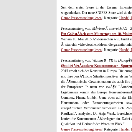
Seit dem ersten Store in der Essener Innenst
wegzudenken. Der neue SNIPES Store wird ab dem
Ganze Pressemitteilung lesen
| Kategorie:
Handel, 
Pressemitteilung von: MÃ¼nze Ã–sterreich AG - 
Ein GoldstÃ¼ck zum Muttertag: am 10. Mai 
Wer am 10. Mai 2015 Ã¼berraschen will, findet
Ã–sterreich viele Geschenkideen, die garantiert ni
Ganze Pressemitteilung lesen
| Kategorie:
Handel, 
Pressemitteilung von: Vitamin B - PR im DialogÂ
(Studie) VerÃ¤nderte Konsummuster - Spuren 
2015 erholt sich der Konsum in Europa. Die europ
und ihre persÃ¶nliche Situation positiver als im
die Ã¶konomische Gesamtsituation als auch ihre 
der EuropÃ¤er. In neun von zwÃ¶lf LÃ¤ndern
Ergebnissen kommt das Europa Konsumbarometer
Commerz Finanz GmbH. Ganz oben auf der Einka
Hausumbau- oder Renovierungsarbeiten sowie
europÃ¤ischen Verbraucher verbessert sich. Zwi
Kaufkraft", analysiert Dr. Anja Wenk, Bereich
kaufen die Konsumenten Ã¼berlegter ein. Dabei ac
QualitÃ¤t und Herkunft der Waren im Blick."
Ganze Pressemitteilung lesen
| Kategorie:
Handel, 