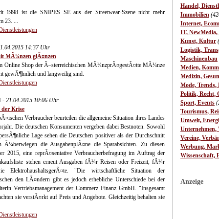
Handel, Dienst
adt 1998 ist die SNIPES SE aus der Streetwear-Szene nicht mehr
Immobilien
(42
 23. ...
Internet, Ecom
Dienstleistungen
IT, NewMedia,
Kunst, Kultur
21.04.2015 14:37 Uhr
Logistik, Trans
mit MÃ¼nzen glÃ¤nzen
Maschinenbau
 im Online Shop der Ã–sterreichischen MÃ¼nzprÃ¤gestÃ¤tte MÃ¼nze
Medien, Komm
cht gewÃ¶hnlich und langweilig sind.
Medizin, Gesun
Dienstleistungen
Mode, Trends, L
Politik, Recht, 
® - 21.04.2015 10:06 Uhr
Sport, Events
(
der Krise
Tourismus, Rei
Ã¤ischen Verbraucher beurteilen die allgemeine Situation ihres Landes
Umwelt, Energ
 Vorjahr. Die deutschen Konsumenten vergeben dabei Bestnoten. Sowohl
Unternehmen, W
persÃ¶nliche Lage sehen die Deutschen positiver als der Durchschnitt
Vereine, Verbä
 Ã¼berwiegen die AusgabenplÃ¤ne die Sparabsichten. Zu diesen
Werbung, Mark
 2015, eine reprÃ¤sentative Verbraucherbefragung im Auftrag der
Wissenschaft, 
ufsliste stehen erneut Ausgaben fÃ¼r Reisen oder Freizeit, fÃ¼r
 ElektrohaushaltsgerÃ¤te. "Die wirtschaftliche Situation der
schen den LÃ¤ndern gibt es jedoch erhebliche Unterschiede bei der
Anzeige
sleiterin Vertriebsmanagement der Commerz Finanz GmbH. "Insgesamt
hten sie verstÃ¤rkt auf Preis und Angebote. Gleichzeitig behalten sie
Dienstleistungen