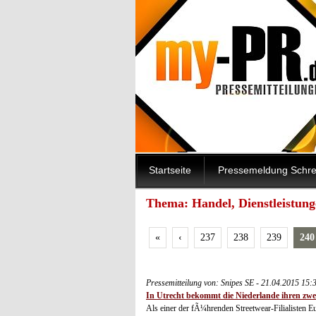
Startseite
Pressemeldung Schre
Thema: Handel, Dienstleistunge
«
‹
237
238
239
240
Pressemitteilung von: Snipes SE - 21.04.2015 15:
In Utrecht bekommt die Niederlande ihren zwe
Als einer der fÃ¼hrenden Streetwear-Filialisten E