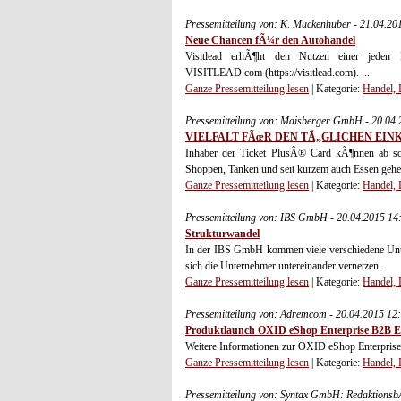
Pressemitteilung von: K. Muckenhuber - 21.04.2
Neue Chancen fÃ¼r den Autohandel
Visitlead erhÃ¶ht den Nutzen einer jeden
VISITLEAD.com (https://visitlead.com). ...
Ganze Pressemitteilung lesen
| Kategorie:
Handel, 
Pressemitteilung von: Maisberger GmbH - 20.04
VIELFALT FÃœR DEN TÃ„GLICHEN EIN
Inhaber der Ticket PlusÂ® Card kÃ¶nnen ab so
Shoppen, Tanken und seit kurzem auch Essen gehen:
Ganze Pressemitteilung lesen
| Kategorie:
Handel, 
Pressemitteilung von: IBS GmbH - 20.04.2015 14
Strukturwandel
In der IBS GmbH kommen viele verschiedene Unt
sich die Unternehmer untereinander vernetzen.
Ganze Pressemitteilung lesen
| Kategorie:
Handel, 
Pressemitteilung von: Adremcom - 20.04.2015 12
Produktlaunch OXID eShop Enterprise B2B Ed
Weitere Informationen zur OXID eShop Enterprise
Ganze Pressemitteilung lesen
| Kategorie:
Handel, 
Pressemitteilung von: Syntax GmbH: Redaktionsb