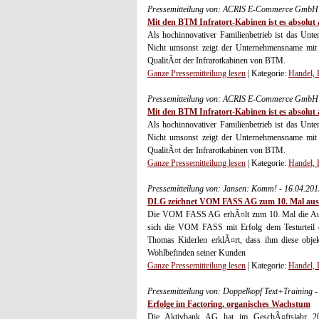
Pressemitteilung von: ACRIS E-Commerce GmbH 
Mit den BTM Infratort-Kabinen ist es absolu
Als hochinnovativer Familienbetrieb ist das Un
Nicht umsonst zeigt der Unternehmensname mit 
QualitÃ¤t der Infrarotkabinen von BTM.
Ganze Pressemitteilung lesen
| Kategorie:
Handel, 
Pressemitteilung von: ACRIS E-Commerce GmbH 
Mit den BTM Infratort-Kabinen ist es absolu
Als hochinnovativer Familienbetrieb ist das Un
Nicht umsonst zeigt der Unternehmensname mit 
QualitÃ¤t der Infrarotkabinen von BTM.
Ganze Pressemitteilung lesen
| Kategorie:
Handel, 
Pressemitteilung von: Jansen: Komm! - 16.04.20
DLG zeichnet VOM FASS AG zum 10. Mal aus
Die VOM FASS AG erhÃ¤lt zum 10. Mal die Auszei
sich die VOM FASS mit Erfolg dem Testurteil
Thomas Kiderlen erklÃ¤rt, dass ihm diese obj
Wohlbefinden seiner Kunden
Ganze Pressemitteilung lesen
| Kategorie:
Handel, 
Pressemitteilung von: Doppelkopf Text+Training 
Erfolge im Factoring, organisches Wachstum
Die Aktivbank AG hat im GeschÃ¤ftsjahr 201