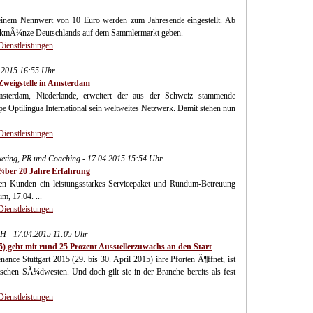
inem Nennwert von 10 Euro werden zum Jahresende eingestellt. Ab
denkmÃ¼nze Deutschlands auf dem Sammlermarkt geben.
Dienstleistungen
4.2015 16:55 Uhr
Zweigstelle in Amsterdam
erdam, Niederlande, erweitert der aus der Schweiz stammende
e Optilingua International sein weltweites Netzwerk. Damit stehen nun
Dienstleistungen
ting, PR und Coaching - 17.04.2015 15:54 Uhr
Ã¼ber 20 Jahre Erfahrung
ren Kunden ein leistungsstarkes Servicepaket und Rundum-Betreuung
, 17.04. ...
Dienstleistungen
bH - 17.04.2015 11:05 Uhr
15) geht mit rund 25 Prozent Ausstellerzuwachs an den Start
ce Stuttgart 2015 (29. bis 30. April 2015) ihre Pforten Ã¶ffnet, ist
tschen SÃ¼dwesten. Und doch gilt sie in der Branche bereits als fest
Dienstleistungen