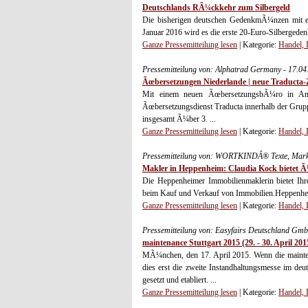
Deutschlands RÃ¼ckkehr zum Silbergeld
Die bisherigen deutschen GedenkmÃ¼nzen mit e
Januar 2016 wird es die erste 20-Euro-Silberge
Ganze Pressemitteilung lesen
| Kategorie:
Handel, 
Pressemitteilung von: Alphatrad Germany - 17.0
Ãœbersetzungen Niederlande | neue Traducta-
Mit einem neuen ÃœbersetzungsbÃ¼ro in Amst
Ãœbersetzungsdienst Traducta innerhalb der Grupp
insgesamt Ã¼ber 3. ...
Ganze Pressemitteilung lesen
| Kategorie:
Handel, 
Pressemitteilung von: WORTKINDÂ® Texte, Marke
Makler in Heppenheim: Claudia Kock bietet 
Die Heppenheimer Immobilienmaklerin bietet Ih
beim Kauf und Verkauf von Immobilien.Heppenheim
Ganze Pressemitteilung lesen
| Kategorie:
Handel, 
Pressemitteilung von: Easyfairs Deutschland Gm
maintenance Stuttgart 2015 (29. - 30. April 20
MÃ¼nchen, den 17. April 2015. Wenn die maintenan
dies erst die zweite Instandhaltungsmesse im deu
gesetzt und etabliert. ...
Ganze Pressemitteilung lesen
| Kategorie:
Handel, 