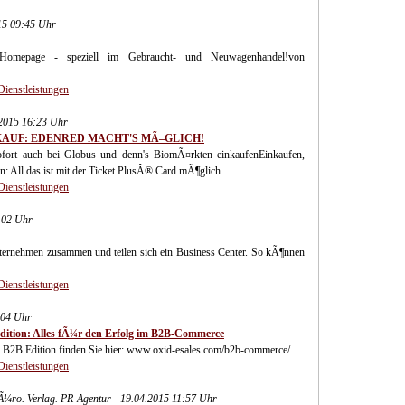
015 09:45 Uhr
 Homepage - speziell im Gebraucht- und Neuwagenhandel!von
Dienstleistungen
.2015 16:23 Uhr
KAUF: EDENRED MACHT'S MÃ–GLICH!
fort auch bei Globus und denn's BiomÃ¤rkten einkaufenEinkaufen,
 All das ist mit der Ticket PlusÂ® Card mÃ¶glich. ...
Dienstleistungen
:02 Uhr
ernehmen zusammen und teilen sich ein Business Center. So kÃ¶nnen
Dienstleistungen
:04 Uhr
ition: Alles fÃ¼r den Erfolg im B2B-Commerce
 B2B Edition finden Sie hier: www.oxid-esales.com/b2b-commerce/
Dienstleistungen
Ã¼ro. Verlag. PR-Agentur - 19.04.2015 11:57 Uhr