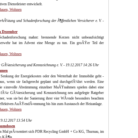
ven Dienstleister entwickelt.
 Bauen, Wohnen
erhÃ¼tung und Schadenforschung der Ã¶ffentlichen Versicherer e. V. -
m Dezember
hadenforschung mahnt: brennende Kerzen nicht unbeaufsichtigt
euerwehr hat im Advent eine Menge zu tun. Ein groÃŸer Teil der
 Bauen, Wohnen
¼r GÃ¼tesicherung und Kennzeichnung e. V. - 19.12.2017 14:26 Uhr
immen
Senkung der Energiekosten oder den Werterhalt der Immobilie geht -
aus, wenn sie fachgerecht geplant und durchgefÃ¼hrt werden. Eine
ie sinnvolle Abstimmung einzelner MaÃŸnahmen spielen dabei eine
t fÃ¼r GÃ¼tesicherung und Kennzeichnung neu aufgelegte Ratgeber
er, was sie bei der Sanierung ihrer vier WÃ¤nde besonders beachten
der effektiven AuÃŸendÃ¤mmung bis hin zum Austausch der Heizanlage.
 Bauen, Wohnen
 19.12.2017 13:54 Uhr
haumdosen
ten Mal prÃ¤sentiert sich PDR Recycling GmbH + Co KG, Thurnau, im
n KÃ¶ln. ...