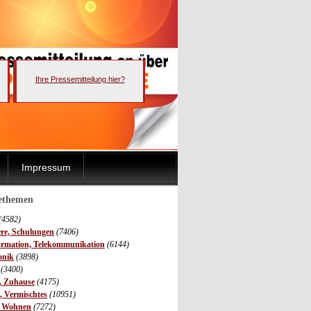
Ihre Pressemitteilung hier?
Impressum
sethemen
(4582)
ere, Schulungen
(7406)
ormation, Telekommunikation
(6144)
onik
(3898)
(3400)
r, Zuhause
(4175)
s, Vermischtes
(10951)
, Wohnen
(7272)