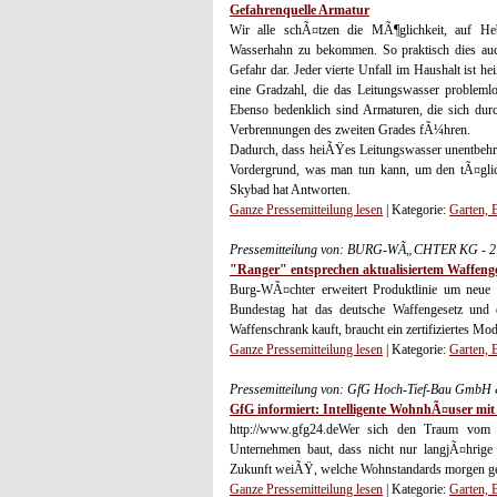
Gefahrenquelle Armatur
Wir alle schÃ¤tzen die MÃ¶glichkeit, auf 
Wasserhahn zu bekommen. So praktisch dies auch
Gefahr dar. Jeder vierte Unfall im Haushalt ist
eine Gradzahl, die das Leitungswasser problemlo
Ebenso bedenklich sind Armaturen, die sich du
Verbrennungen des zweiten Grades fÃ¼hren.
Dadurch, dass heiÃŸes Leitungswasser unentbehrl
Vordergrund, was man tun kann, um den tÃ¤gli
Skybad hat Antworten.
Ganze Pressemitteilung lesen
| Kategorie:
Garten,
Pressemitteilung von: BURG-WÃ„CHTER KG - 2
"Ranger" entsprechen aktualisiertem Waffeng
Burg-WÃ¤chter erweitert Produktlinie um neue
Bundestag hat das deutsche Waffengesetz und di
Waffenschrank kauft, braucht ein zertifiziertes Mod
Ganze Pressemitteilung lesen
| Kategorie:
Garten,
Pressemitteilung von: GfG Hoch-Tief-Bau GmbH 
GfG informiert: Intelligente WohnhÃ¤user mi
http://www.gfg24.deWer sich den Traum vom 
Unternehmen baut, dass nicht nur langjÃ¤hrige
Zukunft weiÃŸ, welche Wohnstandards morgen gefr
Ganze Pressemitteilung lesen
| Kategorie:
Garten,