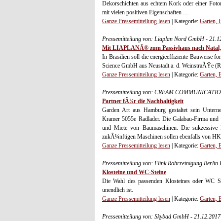
Dekorschichten aus echtem Kork oder einer Foto
mit vielen positiven Eigenschaften ....
Ganze Pressemitteilung lesen
| Kategorie:
Garten,
Pressemitteilung von: Liaplan Nord GmbH - 21.
Mit LIAPLANÂ® zum Passivhaus nach Natal, 
In Brasilien soll die energieeffiziente Bauweise 
Science GmbH aus Neustadt a. d. WeinstraÃŸe (RLP)
Ganze Pressemitteilung lesen
| Kategorie:
Garten,
Pressemitteilung von: CREAM COMMUNICATION 
Partner fÃ¼r die Nachhaltigkeit
Garden Art aus Hamburg gestaltet sein Unter
Kramer 5055e Radlader. Die Galabau-Firma und H
und Miete von Baumaschinen. Die sukzessive Er
zukÃ¼nftigen Maschinen sollen ebenfalls von H
Ganze Pressemitteilung lesen
| Kategorie:
Garten,
Pressemitteilung von: Flink Rohrreinigung Berlin
Klosteine und WC-Steine
Die Wahl des passenden Klosteines oder WC Ste
unendlich ist.
Ganze Pressemitteilung lesen
| Kategorie:
Garten,
Pressemitteilung von: Skybad GmbH - 21.12.201