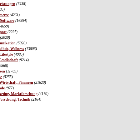
leistungen
(7438)
05)
merce
(4261)
 Software
(16994)
(4659)
port
(2297)
(2020)
unikation
(5020)
dheit, Wellness
(13806)
ifestyle
(4985)
Gesellschaft
(9214)
2868)
sen
(11789)
ie
(5255)
irtschaft, Finanzen
(21620)
nde
(977)
eting, Marktforschung
(4170)
Forschung, Technik
(2164)