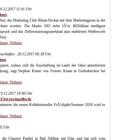
20.12.2017 11:01 Uhr
chnet
Jury des Marketing Club Rhein-Neckar mit dem Marketingpreis in der
chnet worden. Die Marke SIO stehe fÃ¼r â€žSilikate intelligent
spruch und das Differenzierungsmerkmal zum etablierten Wettbewerb
Jury.
 Bauen, Wohnen
Botschaften - 20.12.2017 06:38 Uhr
ienz
paren, sodass sich die Anschaffung im Laufe der Jahre amortisieren
Ã¶sung, sagt Stephan Knaut von Fenster Knaut in Geilenkirchen bei
 Bauen, Wohnen
 19.12.2017 19:00 Uhr
8 bei erwinueller.de
minieren die neuen KollektionenIm FrÃ¼hjahr/Sommer 2018 wird es
 Bauen, Wohnen
:02 Uhr
h die Glaserei Pauliel in Bad Aibling mit Glas und hat sich vom