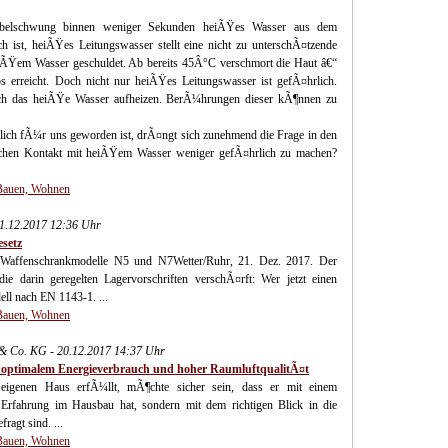
Hebelschwung binnen weniger Sekunden heiÃŸes Wasser aus dem
 ist, heiÃŸes Leitungswasser stellt eine nicht zu unterschÃ¤tzende
 heiÃŸem Wasser geschuldet. Ab bereits 45Â°C verschmort die Haut â€“
s erreicht. Doch nicht nur heiÃŸes Leitungswasser ist gefÃ¤hrlich.
rch das heiÃŸe Wasser aufheizen. BerÃ¼hrungen dieser kÃ¶nnen zu
ich fÃ¼r uns geworden ist, drÃ¤ngt sich zunehmend die Frage in den
chen Kontakt mit heiÃŸem Wasser weniger gefÃ¤hrlich zu machen?
 Bauen, Wohnen
1.12.2017 12:36 Uhr
esetz
 Waffenschrankmodelle N5 und N7Wetter/Ruhr, 21. Dez. 2017. Der
e darin geregelten Lagervorschriften verschÃ¤rft: Wer jetzt einen
ell nach EN 1143-1. ...
 Bauen, Wohnen
& Co. KG - 20.12.2017 14:37 Uhr
t optimalem Energieverbrauch und hoher RaumluftqualitÃ¤t
eigenen Haus erfÃ¼llt, mÃ¶chte sicher sein, dass er mit einem
 Erfahrung im Hausbau hat, sondern mit dem richtigen Blick in die
agt sind. ...
 Bauen, Wohnen