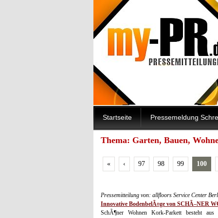
Startseite
Pressemeldung Schre
Thema: Garten, Bauen, Wohnen
«
‹
97
98
99
100
Pressemitteilung von: allfloors Service Center B
Innovative BodenbelÃ¤ge von SCHÃ–NER W
SchÃ¶ner Wohnen Kork-Parkett besteht aus