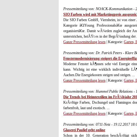
Pressemitteilung von: NOACK-Kommunikation - 
SIO Farben wird mit Marketingpreis ausgezei
Die SIO Farben GmbH, Viernheim, ist von einer 
Kategorie â€žYoung Professionalsâ€œ ausgezei
organisiertâ€œ. Damit wÃ¼rden zugleich der An
unterstrichen, heiÃŸt es in der BegrÃ¼ndung der 
Ganze Pressemitteilung lesen
| Kategorie:
Garten,
Pressemitteilung von: Dr. Patrick Peters - Klare 
Fenstermodernisierung steigert die Energieeffiz
Moderne Fenster kÃ¶nnen sehr viel Energie eins
kann. Wichtig ist eine wirklich individuelle L
Aachen.Die Energiekosten steigen und steigen. ...
Ganze Pressemitteilung lesen
| Kategorie:
Garten,
Pressemitteilung von: Hummel Public Relations -
Die Trends bei Heimtextilien im FrÃ¼hjahr 201
KrÃ¤ftige Farben, Dschungel und Flamingos do
farbenfroh, laut und exotisch. ...
Ganze Pressemitteilung lesen
| Kategorie:
Garten,
Pressemitteilung von: 0711-Netz - 19.12.2017 18
Glaserei Pauliel geht online
Schon in der 10. Generation beschÃ¤ftigt sic