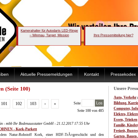
Kamerahalter für Autodarts LED-Ringe
– Winmau, Target, Mission
Ihre Pressemitteilung hier?
iben
Aktuelle Pressemeldungen
Kontakt
Pressekodex
 (Seite 100)
Unsere Pres
Auto, Verkehr
Los
Bildung, Karri
Seite
101
102
103
›
»
Computer, Inf
Seite 100 von 485
Elektro, Elektr
Essen, Trinken
erlin - mbb Ihr Bodenausstatter GmbH - 21.12.2017 17:55 Uhr
Familie, Kinde
OHNEN - Kork-Parkett
Freizeit, Bunte
 dem Natur-Rohstoff Kork, einer HDF-TrÃ¤gerschicht und den
Garten, Bauen