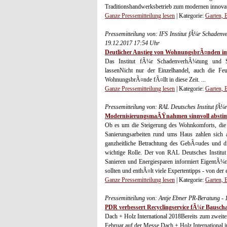
Traditionshandwerksbetrieb zum modernen innovati
Ganze Pressemitteilung lesen
| Kategorie:
Garten,
Pressemitteilung von: IFS Institut fÃ¼r Schadenv
19.12.2017 17:54 Uhr
Deutlicher Anstieg von WohnungsbrÃ¤nden i
Das Institut fÃ¼r SchadenverhÃ¼tung und Sc
lassenNicht nur der Einzelhandel, auch die F
WohnungsbrÃ¤nde fÃ¤llt in diese Zeit. ...
Ganze Pressemitteilung lesen
| Kategorie:
Garten,
Pressemitteilung von: RAL Deutsches Institut fÃ
ModernisierungsmaÃŸnahmen sinnvoll abst
Ob es um die Steigerung des Wohnkomforts, die 
Sanierungsarbeiten rund ums Haus zahlen sich 
ganzheitliche Betrachtung des GebÃ¤udes und d
wichtige Rolle. Der von RAL Deutsches Institu
Sanieren und Energiesparen informiert EigentÃ¼m
sollten und enthÃ¤lt viele Expertentipps - von 
Ganze Pressemitteilung lesen
| Kategorie:
Garten,
Pressemitteilung von: Antje Ebner PR-Beratung -
PDR verbessert Recyclingservice fÃ¼r Bausc
Dach + Holz International 2018Bereits zum zwei
Februar auf der Messe Dach + Holz International i