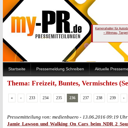
Kamerahalter für Autod
– Winmau, Target
Startseite
Pressemeldung Schreiben
Aktuelle Pressem
Thema: Freizeit, Buntes, Vermischtes (Se
«
‹
233
234
235
236
237
238
239
›
Pressemitteilung von: medienbuero - 13.06.2016 09:19 Uhr
Jamie Lawson und Walking On Cars beim NDR 2 Sou