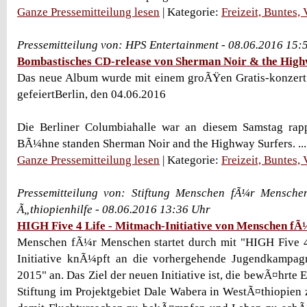
Ganze Pressemitteilung lesen
| Kategorie:
Freizeit, Buntes,
Pressemitteilung von: HPS Entertainment - 08.06.2016 15:
Bombastisches CD-release von Sherman Noir & the High
Das neue Album wurde mit einem groÃŸen Gratis-konzert 
gefeiertBerlin, den 04.06.2016
Die Berliner Columbiahalle war an diesem Samstag rapp
BÃ¼hne standen Sherman Noir and the Highway Surfers. ...
Ganze Pressemitteilung lesen
| Kategorie:
Freizeit, Buntes,
Pressemitteilung von: Stiftung Menschen fÃ¼r Mensch
Ã„thiopienhilfe - 08.06.2016 13:36 Uhr
HIGH Five 4 Life - Mitmach-Initiative von Menschen f
Menschen fÃ¼r Menschen startet durch mit "HIGH Five 4
Initiative knÃ¼pft an die vorhergehende Jugendkampa
2015" an. Das Ziel der neuen Initiative ist, die bewÃ¤hrte 
Stiftung im Projektgebiet Dale Wabera in WestÃ¤thiopien