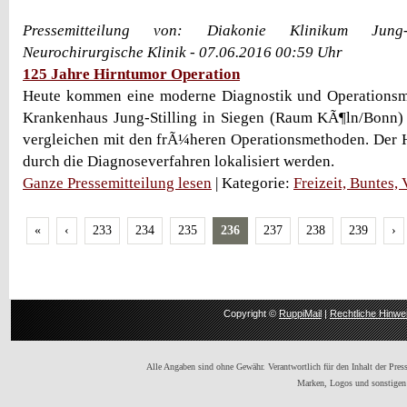
Pressemitteilung von: Diakonie Klinikum Jung-St
Neurochirurgische Klinik - 07.06.2016 00:59 Uhr
125 Jahre Hirntumor Operation
Heute kommen eine moderne Diagnostik und Operations
Krankenhaus Jung-Stilling in Siegen (Raum KÃ¶ln/Bonn) 
vergleichen mit den frÃ¼heren Operationsmethoden. Der 
durch die Diagnoseverfahren lokalisiert werden.
Ganze Pressemitteilung lesen
| Kategorie:
Freizeit, Buntes,
«
‹
233
234
235
236
237
238
239
›
Copyright ©
RuppiMail
|
Rechtliche Hinwe
Alle Angaben sind ohne Gewähr. Verantwortlich für den Inhalt der Presse
Marken, Logos und sonstigen 