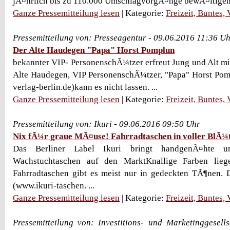
jÃ¤hrlich bis zu 110.000 UmschlagvorgÃ¤nge bewÃ¤ltigen. 
Ganze Pressemitteilung lesen
| Kategorie:
Freizeit, Buntes,
Pressemitteilung von: Presseagentur - 09.06.2016 11:36 U
Der Alte Haudegen "Papa" Horst Pomplun
bekannter VIP- PersonenschÃ¼tzer erfreut Jung und Alt m
Alte Haudegen, VIP PersonenschÃ¼tzer, "Papa" Horst Pom
verlag-berlin.de)kann es nicht lassen. ...
Ganze Pressemitteilung lesen
| Kategorie:
Freizeit, Buntes,
Pressemitteilung von: Ikuri - 09.06.2016 09:50 Uhr
Nix fÃ¼r graue MÃ¤use! Fahrradtaschen in voller BlÃ¼
Das Berliner Label Ikuri bringt handgenÃ¤hte un
Wachstuchtaschen auf den MarktKnallige Farben lie
Fahrradtaschen gibt es meist nur in gedeckten TÃ¶nen. 
(www.ikuri-taschen. ...
Ganze Pressemitteilung lesen
| Kategorie:
Freizeit, Buntes,
Pressemitteilung von: Investitions- und Marketinggesell