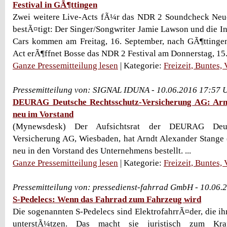
Festival in GÃ¶ttingen
Zwei weitere Live-Acts fÃ¼r das NDR 2 Soundcheck Neue
bestÃ¤tigt: Der Singer/Songwriter Jamie Lawson und die 
Cars kommen am Freitag, 16. September, nach GÃ¶ttingen
Act erÃ¶ffnet Bosse das NDR 2 Festival am Donnerstag, 15. 
Ganze Pressemitteilung lesen
| Kategorie:
Freizeit, Buntes,
Pressemitteilung von: SIGNAL IDUNA - 10.06.2016 17:57 
DEURAG Deutsche Rechtsschutz-Versicherung AG: Arn
neu im Vorstand
(Mynewsdesk) Der Aufsichtsrat der DEURAG Deuts
Versicherung AG, Wiesbaden, hat Arndt Alexander Stange 
neu in den Vorstand des Unternehmens bestellt. ...
Ganze Pressemitteilung lesen
| Kategorie:
Freizeit, Buntes,
Pressemitteilung von: pressedienst-fahrrad GmbH - 10.06.
S-Pedelecs: Wenn das Fahrrad zum Fahrzeug wird
Die sogenannten S-Pedelecs sind ElektrofahrrÃ¤der, die ih
unterstÃ¼tzen. Das macht sie juristisch zum Kra