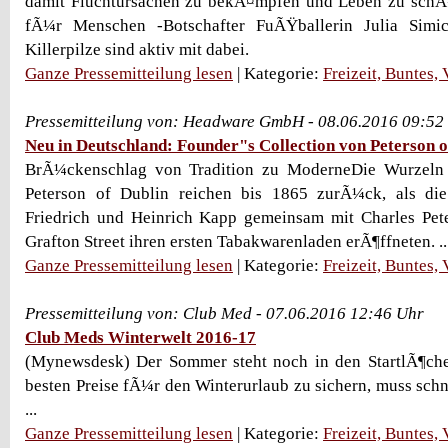
damit Fluchtursachen zu bekÃ¤mpfen und Leben zu sch
fÃ¼r Menschen -Botschafter FuÃŸballerin Julia Sim
Killerpilze sind aktiv mit dabei.
Ganze Pressemitteilung lesen
| Kategorie:
Freizeit, Buntes,
Pressemitteilung von: Headware GmbH - 08.06.2016 09:52
Neu in Deutschland: Founder"s Collection von Peterson o
BrÃ¼ckenschlag von Tradition zu ModerneDie Wurzeln 
Peterson of Dublin reichen bis 1865 zurÃ¼ck, als di
Friedrich und Heinrich Kapp gemeinsam mit Charles Pete
Grafton Street ihren ersten Tabakwarenladen erÃ¶ffneten. ..
Ganze Pressemitteilung lesen
| Kategorie:
Freizeit, Buntes,
Pressemitteilung von: Club Med - 07.06.2016 12:46 Uhr
Club Meds Winterwelt 2016-17
(Mynewsdesk) Der Sommer steht noch in den StartlÃ¶che
besten Preise fÃ¼r den Winterurlaub zu sichern, muss schn
...
Ganze Pressemitteilung lesen
| Kategorie:
Freizeit, Buntes,