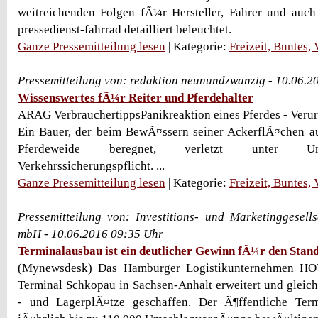
weitreichenden Folgen fÃ¼r Hersteller, Fahrer und auch
pressedienst-fahrrad detailliert beleuchtet.
Ganze Pressemitteilung lesen
| Kategorie:
Freizeit, Buntes,
Pressemitteilung von: redaktion neunundzwanzig - 10.06.2
Wissenswertes fÃ¼r Reiter und Pferdehalter
ARAG VerbrauchertippsPanikreaktion eines Pferdes - Verur
Ein Bauer, der beim BewÃ¤ssern seiner AckerflÃ¤chen a
Pferdeweide beregnet, verletzt unter U
Verkehrssicherungspflicht. ...
Ganze Pressemitteilung lesen
| Kategorie:
Freizeit, Buntes,
Pressemitteilung von: Investitions- und Marketinggesell
mbH - 10.06.2016 09:35 Uhr
Terminalausbau ist ein deutlicher Gewinn fÃ¼r den Stan
(Mynewsdesk) Das Hamburger Logistikunternehmen HO
Terminal Schkopau in Sachsen-Anhalt erweitert und gleic
- und LagerplÃ¤tze geschaffen. Der Ã¶ffentliche Ter