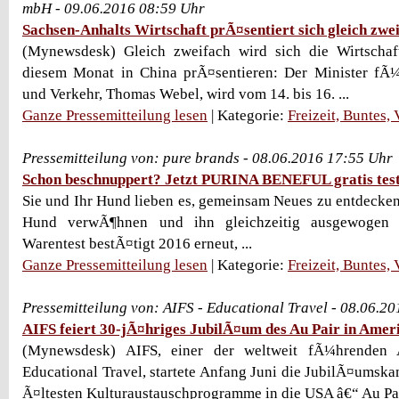
mbH - 09.06.2016 08:59 Uhr
Sachsen-Anhalts Wirtschaft prÃ¤sentiert sich gleich zwe
(Mynewsdesk) Gleich zweifach wird sich die Wirtschaf
diesem Monat in China prÃ¤sentieren: Der Minister fÃ
und Verkehr, Thomas Webel, wird vom 14. bis 16. ...
Ganze Pressemitteilung lesen
| Kategorie:
Freizeit, Buntes,
Pressemitteilung von: pure brands - 08.06.2016 17:55 Uhr
Schon beschnuppert? Jetzt PURINA BENEFUL gratis tes
Sie und Ihr Hund lieben es, gemeinsam Neues zu entdecke
Hund verwÃ¶hnen und ihn gleichzeitig ausgewogen e
Warentest bestÃ¤tigt 2016 erneut, ...
Ganze Pressemitteilung lesen
| Kategorie:
Freizeit, Buntes,
Pressemitteilung von: AIFS - Educational Travel - 08.06.2
AIFS feiert 30-jÃ¤hriges JubilÃ¤um des Au Pair in Ame
(Mynewsdesk) AIFS, einer der weltweit fÃ¼hrenden 
Educational Travel, startete Anfang Juni die JubilÃ¤umsk
Ã¤ltesten Kulturaustauschprogramme in die USA â€“ Au Pair