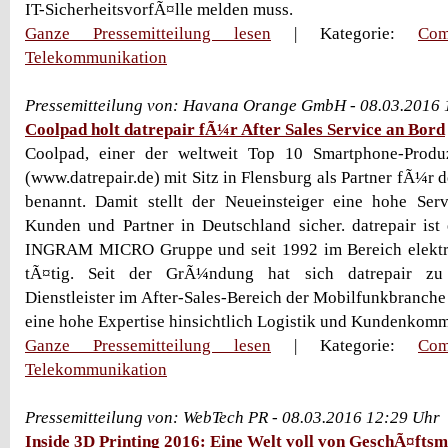
IT-SicherheitsvorfÃ¤lle melden muss.
Ganze Pressemitteilung lesen
| Kategorie:
Com
Telekommunikation
Pressemitteilung von: Havana Orange GmbH - 08.03.2016 
Coolpad holt datrepair fÃ¼r After Sales Service an Bord
Coolpad, einer der weltweit Top 10 Smartphone-Produz
(www.datrepair.de) mit Sitz in Flensburg als Partner fÃ¼r d
benannt. Damit stellt der Neueinsteiger eine hohe Se
Kunden und Partner in Deutschland sicher. datrepair is
INGRAM MICRO Gruppe und seit 1992 im Bereich elektr
tÃ¤tig. Seit der GrÃ¼ndung hat sich datrepair z
Dienstleister im After-Sales-Bereich der Mobilfunkbranche
eine hohe Expertise hinsichtlich Logistik und Kundenkomm
Ganze Pressemitteilung lesen
| Kategorie:
Com
Telekommunikation
Pressemitteilung von: WebTech PR - 08.03.2016 12:29 Uhr
Inside 3D Printing 2016: Eine Welt voll von GeschÃ¤ftsm