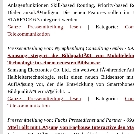
Anlagenfunktionen Skill-based Routing, Priority-based 
Dialer anzukÃ¼ndigen. Die neuen Features sollen im 
STARFACE 6.3 integriert werden.
Ganze Pressemitteilung lesen
| Kategorie:
Com
Telekommunikation
Pressemitteilung von: Nymphenburg Consulting GmbH - 09
Samsung steigert die BildqualitÃ¤t von Mobiltelefo
Technologie in seinem neuesten Bildsensor
Samsung Electronics Co. Ltd., ein weltweit fÃ¼hrender Anb
Halbleitertechnologie, stellt einen neuen Bildsensor m
AuflÃ¶sung vor, der die Entwicklung von Smartphone
BildqualitÃ¤t ermÃ¶glicht. ...
Ganze Pressemitteilung lesen
| Kategorie:
Com
Telekommunikation
Pressemitteilung von: Fuchs Pressedienst und Partner - 09
Mtel rollt mit LÃ¶sung von Enghouse Interactive den Ma