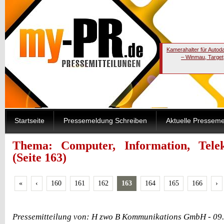
Kamerahalter für Autod
– Winmau, Target
Startseite
Pressemeldung Schreiben
Aktuelle Pressem
Thema: Computer, Information, Tele
(Seite 163)
«
‹
160
161
162
163
164
165
166
›
Pressemitteilung von: H zwo B Kommunikations GmbH - 09