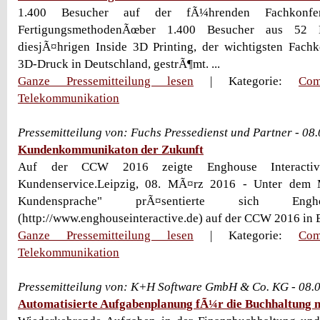
1.400 Besucher auf der fÃ¼hrenden Fachkonfe
FertigungsmethodenÃœber 1.400 Besucher aus 52 
diesjÃ¤hrigen Inside 3D Printing, der wichtigsten Fac
3D-Druck in Deutschland, gestrÃ¶mt. ...
Ganze Pressemitteilung lesen
| Kategorie:
Com
Telekommunikation
Pressemitteilung von: Fuchs Pressedienst und Partner - 08
Kundenkommunikaton der Zukunft
Auf der CCW 2016 zeigte Enghouse Interacti
Kundenservice.Leipzig, 08. MÃ¤rz 2016 - Unter dem 
Kundensprache" prÃ¤sentierte sich Engho
(http://www.enghouseinteractive.de) auf der CCW 2016 in Be
Ganze Pressemitteilung lesen
| Kategorie:
Com
Telekommunikation
Pressemitteilung von: K+H Software GmbH & Co. KG - 08.
Automatisierte Aufgabenplanung fÃ¼r die Buchhaltung 