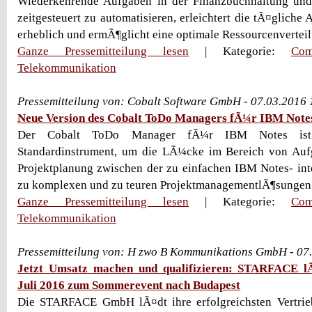
Wiederkehrende Aufgaben in der Finanzbuchhaltung un
zeitgesteuert zu automatisieren, erleichtert die tÃ¤gliche 
erheblich und ermÃ¶glicht eine optimale Ressourcenvertei
Ganze Pressemitteilung lesen
| Kategorie:
Com
Telekommunikation
Pressemitteilung von: Cobalt Software GmbH - 07.03.2016
Neue Version des Cobalt ToDo Managers fÃ¼r IBM Note
Der Cobalt ToDo Manager fÃ¼r IBM Notes is
Standardinstrument, um die LÃ¼cke im Bereich von Au
Projektplanung zwischen der zu einfachen IBM Notes- in
zu komplexen und zu teuren ProjektmanagementlÃ¶sungen z
Ganze Pressemitteilung lesen
| Kategorie:
Com
Telekommunikation
Pressemitteilung von: H zwo B Kommunikations GmbH - 07
Jetzt Umsatz machen und qualifizieren: STARFACE l
Juli 2016 zum Sommerevent nach Budapest
Die STARFACE GmbH lÃ¤dt ihre erfolgreichsten Vertri