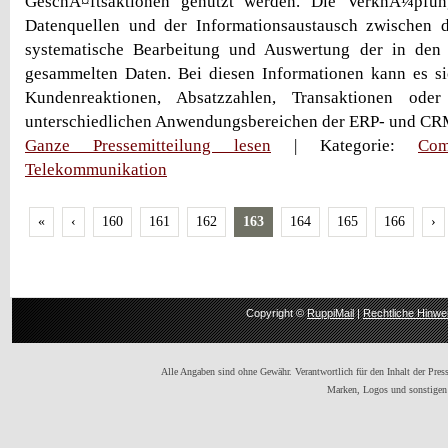
GeschÃ¤ftsaktionen genutzt werden. Die VerknÃ¼pfun
Datenquellen und der Informationsaustausch zwischen di
systematische Bearbeitung und Auswertung der in den
gesammelten Daten. Bei diesen Informationen kann es si
Kundenreaktionen, Absatzzahlen, Transaktionen ode
unterschiedlichen Anwendungsbereichen der ERP- und CR
Ganze Pressemitteilung lesen
| Kategorie:
Com
Telekommunikation
«
‹
160
161
162
163
164
165
166
›
Copyright ©
RuppiMail
|
Rechtliche Hinwe
Alle Angaben sind ohne Gewähr. Verantwortlich für den Inhalt der Presse
Marken, Logos und sonstigen 