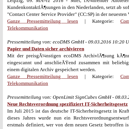
Leipzig, 09. MÃ¤rz 2016 - Mtel, fÃ¼hrender Anbieter
KundenkontaktlÃ¶sungen in den Niederlanden, setzt ab so
"Contact Center Service Provider" (CC:SP) in der neuesten Ve
Ganze Pressemitteilung lesen
| Kategorie:
Com
Telekommunikation
Pressemitteilung von: ecoDMS GmbH - 09.03.2016 10:20 
Papier und Daten sicher archivieren
Mit der preisgÃ¼nstigen ecoDMS ArchivlÃ¶sung kÃ¶n
eingescannt und anschlieÃŸend zusammen mit beliebig
einem digitalen Archiv gespeichert werden.
Ganze Pressemitteilung lesen
| Kategorie:
Com
Telekommunikation
Pressemitteilung von: OpenLimit SignCubes GmbH - 08.03
Neue Rechtsverordnung spezifiziert IT-Sicherheitsgesetz
Im Juli 2015 ist das deutsche IT-Sicherheitsgesetz in Kraf
dieses Jahres wurde nun ein Rechtsverordnungsentwurf 
erstmals definiert, wer von dem neuen Gesetz betroffen i