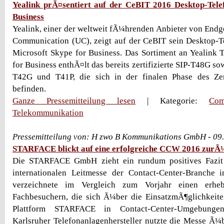
Yealink prÃ¤sentiert auf der CeBIT 2016 Desktop-Tel
Business
Yealink, einer der weltweit fÃ¼hrenden Anbieter von End
Communication (UC), zeigt auf der CeBIT sein Desktop-T
Microsoft Skype for Business. Das Sortiment an Yealink
for Business enthÃ¤lt das bereits zertifizierte SIP-T48G s
T42G und T41P, die sich in der finalen Phase des Zert
befinden.
Ganze Pressemitteilung lesen
| Kategorie:
Com
Telekommunikation
Pressemitteilung von: H zwo B Kommunikations GmbH - 09
STARFACE blickt auf eine erfolgreiche CCW 2016 zurÃ
Die STARFACE GmbH zieht ein rundum positives Fazi
internationalen Leitmesse der Contact-Center-Branche
verzeichnete im Vergleich zum Vorjahr einen erhe
Fachbesuchern, die sich Ã¼ber die EinsatzmÃ¶glichkeit
Plattform STARFACE in Contact-Center-Umgebungen
Karlsruher Telefonanlagenhersteller nutzte die Messe Ã¼