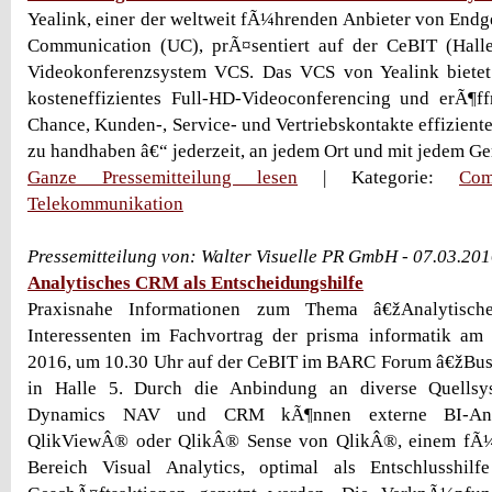
Yealink, einer der weltweit fÃ¼hrenden Anbieter von End
Communication (UC), prÃ¤sentiert auf der CeBIT (Hall
Videokonferenzsystem VCS. Das VCS von Yealink bietet 
kosteneffizientes Full-HD-Videoconferencing und erÃ¶f
Chance, Kunden-, Service- und Vertriebskontakte effiziente
zu handhaben â€“ jederzeit, an jedem Ort und mit jedem Ge
Ganze Pressemitteilung lesen
| Kategorie:
Com
Telekommunikation
Pressemitteilung von: Walter Visuelle PR GmbH - 07.03.20
Analytisches CRM als Entscheidungshilfe
Praxisnahe Informationen zum Thema â€žAnalytisc
Interessenten im Fachvortrag der prisma informatik am
2016, um 10.30 Uhr auf der CeBIT im BARC Forum â€žBusi
in Halle 5. Durch die Anbindung an diverse Quellsy
Dynamics NAV und CRM kÃ¶nnen externe BI-Ana
QlikViewÂ® oder QlikÂ® Sense von QlikÂ®, einem fÃ¼
Bereich Visual Analytics, optimal als Entschlusshil