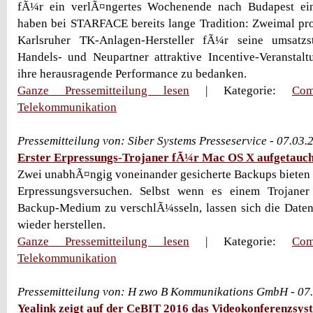
fÃ¼r ein verlÃ¤ngertes Wochenende nach Budapest ein
haben bei STARFACE bereits lange Tradition: Zweimal pro 
Karlsruher TK-Anlagen-Hersteller fÃ¼r seine umsatzst
Handels- und Neupartner attraktive Incentive-Veranstal
ihre herausragende Performance zu bedanken.
Ganze Pressemitteilung lesen
| Kategorie:
Com
Telekommunikation
Pressemitteilung von: Siber Systems Presseservice - 07.03
Erster Erpressungs-Trojaner fÃ¼r Mac OS X aufgetauch
Zwei unabhÃ¤ngig voneinander gesicherte Backups bieten
Erpressungsversuchen. Selbst wenn es einem Trojaner 
Backup-Medium zu verschlÃ¼sseln, lassen sich die Daten
wieder herstellen.
Ganze Pressemitteilung lesen
| Kategorie:
Com
Telekommunikation
Pressemitteilung von: H zwo B Kommunikations GmbH - 07
Yealink zeigt auf der CeBIT 2016 das Videokonferenzsy