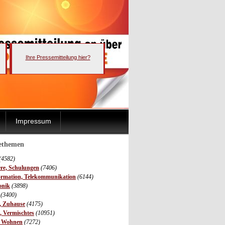
Ihre Pressemitteilung hier?
Impressum
sethemen
(4582)
ere, Schulungen
(7406)
ormation, Telekommunikation
(6144)
onik
(3898)
(3400)
r, Zuhause
(4175)
s, Vermischtes
(10951)
, Wohnen
(7272)