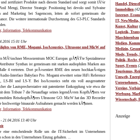
 und zertifiziert Produkte nach diesem Standard und sorgt somit fÃ¼r
Handel, Dienst
Anil Mengi, Director Strategic Positioning bei devolo und Sylvaine
Immobilien
(42
on and Marketing bei Sagemcom, leiten ab sofort gemeinsam die
Internet, Ecom
nce. Die weitere internationale Durchsetzung des G3-PLC Standards
IT, NewMedia,
den.
Kunst, Kultur
, Information, Telekommunikation
Logistik, Trans
Maschinenbau
.04.2016 15:01 Uhr
Medien, Komm
hlights von RME, Mogami, IsoAcoustics, Ultrasone und MicW auf
Medizin, Gesun
Mode, Trends, L
ai im MÃ¼nchner Messezentrum MOC Europas grÃ¶ÃŸte Spezialmesse
Politik, Recht, 
Distributor Synthax ist gemeinsam mit starken audiophilen Marken aus
Sport, Events
(
Halle 4 vertreten. Dort prÃ¤sentiert RME den neuen hochkarÃ¤tigen
Tourismus, Rei
dio-Interface Babyface Pro. Mogami erweitert seine HiFi Reference
Umwelt, Energ
 LS-BI und LS-Y. Bei IsoAcoustics steht ein voll ausgestatteter
Unternehmen, W
 die Lautsprecherstative mit patentierter Entkopplung wie etwa die
Vereine, Verbä
t mit dem Tribute 7 die Neuauflage seines legendÃ¤ren KopfhÃ¶rers vor
Werbung, Mark
ramobilen ReisekopfhÃ¶rers Ultrasone GO. MicW hat das 3D Recorder
Wissenschaft, 
se hochwertige binaurale Aufnahmen gemacht werden kÃ¶nnen.
, Information, Telekommunikation
Anzeige
- 21.04.2016 13:40 Uhr
eit
je eine entscheidende Rolle um die IT-Sicherheit im Unternehmen
em schon in den Unternehmen Einzug gehalten. ...