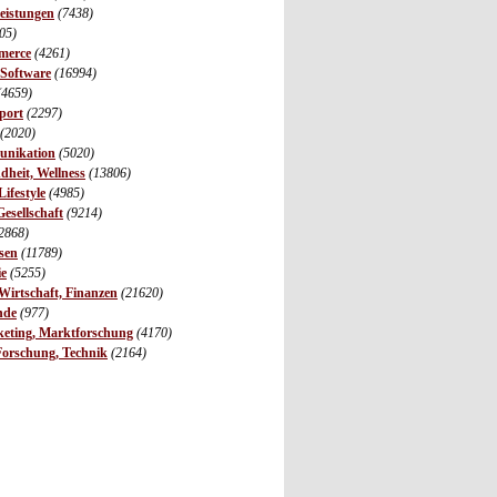
leistungen
(7438)
05)
merce
(4261)
 Software
(16994)
(4659)
port
(2297)
(2020)
unikation
(5020)
dheit, Wellness
(13806)
ifestyle
(4985)
Gesellschaft
(9214)
2868)
sen
(11789)
ie
(5255)
irtschaft, Finanzen
(21620)
nde
(977)
eting, Marktforschung
(4170)
Forschung, Technik
(2164)