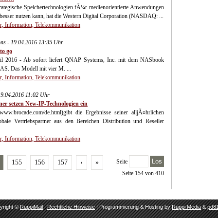
egische Speichertechnologien fÃ¼r medienorientierte Anwendungen
besser nutzen kann, hat die Western Digital Corporation (NASDAQ: ...
, Information, Telekommunikation
ions - 19.04.2016 13:35 Uhr
to go
il 2016 - Ab sofort liefert QNAP Systems, Inc. mit dem NASbook
S. Das Modell mit vier M. ...
, Information, Telekommunikation
19.04.2016 11:02 Uhr
ner setzen New-IP-Technologien ein
w.brocade.com/de.html)gibt die Ergebnisse seiner alljÃ¤hrlichen
bale Vertriebspartner aus den Bereichen Distribution und Reseller
, Information, Telekommunikation
Los
Seite
155
156
157
›
»
Seite 154 von 410
yright ©
RuppiMail
|
Rechtliche Hinweise
| Programmierung & Hosting by
Ruppi Media
&
pd81