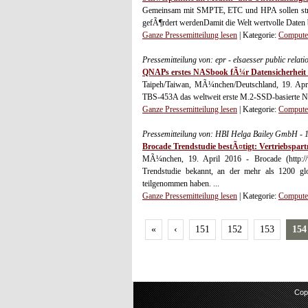
Gemeinsam mit SMPTE, ETC und HPA sollen strat
gefÃ¶rdert werdenDamit die Welt wertvolle Daten 
Ganze Pressemitteilung lesen
| Kategorie:
Computer
Pressemitteilung von: epr - elsaesser public relat
QNAPs erstes NASbook fÃ¼r Datensicherheit 
Taipeh/Taiwan, MÃ¼nchen/Deutschland, 19. Apr
TBS-453A das weltweit erste M.2-SSD-basierte NA
Ganze Pressemitteilung lesen
| Kategorie:
Computer
Pressemitteilung von: HBI Helga Bailey GmbH - 
Brocade Trendstudie bestÃ¤tigt: Vertriebspart
MÃ¼nchen, 19. April 2016 - Brocade (http://ww
Trendstudie bekannt, an der mehr als 1200 glo
teilgenommen haben. ...
Ganze Pressemitteilung lesen
| Kategorie:
Computer
«
‹
151
152
153
154
Cop