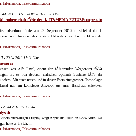
, Information, Telekommunikation
bH & Co. KG - 20.04.2016 18:30 Uhr
 Schirmherrschaft fÃ¼r den 1. IT&MEDIA FUTUREcongress in
ftsministeriums findet am 22. September 2016 in Bielefeld der 1.
sse und Impulse des letzten IT-Gipfels werden direkt an die
, Information, Telekommunikation
bH - 20.04.2016 17:11 Uhr
nzentren
issen von Alfa Laval, einem der fÃ¼hrenden Wegbereiter fÃ¼r
gen, ist es nun deutlich einfacher, optimale Systeme fÃ¼r die
liefern. Mit einer neuen und in dieser Form einzigartigen Technologie
Laval nun ein komplettes Angebot aus einer Hand zur effektiven
, Information, Telekommunikation
- 20.04.2016 16:35 Uhr
dywelt
t einem vierzolligen Display wagt Apple die Rolle rÃ¼ckwÃ¤rts.Das
 hatte es in sich. ...
, Information, Telekommunikation