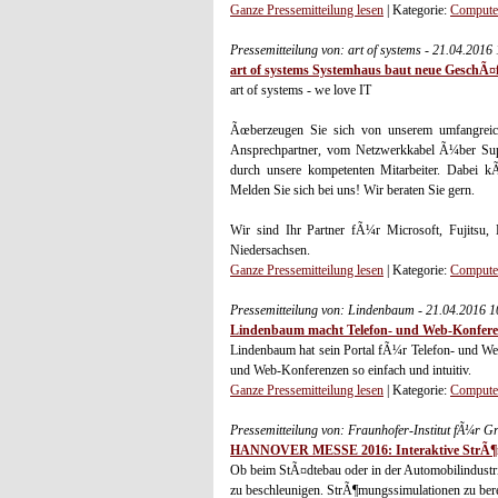
Ganze Pressemitteilung lesen
| Kategorie:
Computer
Pressemitteilung von: art of systems - 21.04.2016
art of systems Systemhaus baut neue GeschÃ¤f
art of systems - we love IT
Ãœberzeugen Sie sich von unserem umfangreic
Ansprechpartner, vom Netzwerkkabel Ã¼ber Supp
durch unsere kompetenten Mitarbeiter. Dabei 
Melden Sie sich bei uns! Wir beraten Sie gern.
Wir sind Ihr Partner fÃ¼r Microsoft, Fujits
Niedersachsen.
Ganze Pressemitteilung lesen
| Kategorie:
Computer
Pressemitteilung von: Lindenbaum - 21.04.2016 
Lindenbaum macht Telefon- und Web-Konferen
Lindenbaum hat sein Portal fÃ¼r Telefon- und We
und Web-Konferenzen so einfach und intuitiv.
Ganze Pressemitteilung lesen
| Kategorie:
Computer
Pressemitteilung von: Fraunhofer-Institut fÃ¼r 
HANNOVER MESSE 2016: Interaktive StrÃ¶mu
Ob beim StÃ¤dtebau oder in der Automobilindustr
zu beschleunigen. StrÃ¶mungssimulationen zu bere