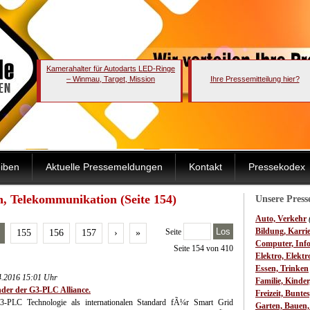
Kamerahalter für Autodarts LED-Ringe
– Winmau, Target, Mission
Ihre Pressemitteilung hier?
iben
Aktuelle Pressemeldungen
Kontakt
Pressekodex
, Telekommunikation (Seite 154)
Unsere Pres
Auto, Verkehr
Los
Bildung, Karri
Seite
155
156
157
›
»
Computer, Inf
Seite 154 von 410
Elektro, Elektr
Essen, Trinken
04.2016 15:01 Uhr
Familie, Kinde
nder der G3-PLC Alliance.
Freizeit, Bunte
3-PLC Technologie als internationalen Standard fÃ¼r Smart Grid
Garten, Bauen