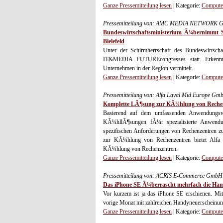
Ganze Pressemitteilung lesen
| Kategorie:
Computer
Pressemitteilung von: AMC MEDIA NETWORK Gm
Bundeswirtschaftsministerium Ã¼bernimmt
Bielefeld
Unter der Schirmherrschaft des Bundeswirtscha
IT&MEDIA FUTUREcongresses statt. Erkenntni
Unternehmen in der Region vermittelt.
Ganze Pressemitteilung lesen
| Kategorie:
Computer
Pressemitteilung von: Alfa Laval Mid Europe Gm
Komplette LÃ¶sung zur KÃ¼hlung von Reche
Basierend auf dem umfassenden Anwendungsw
KÃ¼hllÃ¶sungen fÃ¼r spezialisierte Anwendun
spezifischen Anforderungen von Rechenzentren zu 
zur KÃ¼hlung von Rechenzentren bietet Alfa 
KÃ¼hlung von Rechenzentren.
Ganze Pressemitteilung lesen
| Kategorie:
Computer
Pressemitteilung von: ACRIS E-Commerce GmbH 
Das iPhone SE Ã¼berrascht mehrfach die Han
Vor kurzem ist ja das iPhone SE erschienen. Mi
vorige Monat mit zahlreichen Handyneuerscheinungen
Ganze Pressemitteilung lesen
| Kategorie:
Computer