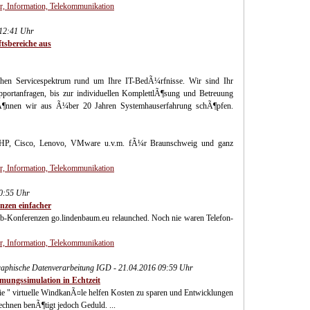
, Information, Telekommunikation
 12:41 Uhr
tsbereiche aus
hen Servicespektrum rund um Ihre IT-BedÃ¼rfnisse. Wir sind Ihr
ortanfragen, bis zur individuellen KomplettlÃ¶sung und Betreuung
kÃ¶nnen wir aus Ã¼ber 20 Jahren Systemhauserfahrung schÃ¶pfen.
u, HP, Cisco, Lenovo, VMware u.v.m. fÃ¼r Braunschweig und ganz
, Information, Telekommunikation
10:55 Uhr
zen einfacher
b-Konferenzen go.lindenbaum.eu relaunched. Noch nie waren Telefon-
, Information, Telekommunikation
Graphische Datenverarbeitung IGD - 21.04.2016 09:59 Uhr
ngssimulation in Echtzeit
ie " virtuelle WindkanÃ¤le helfen Kosten zu sparen und Entwicklungen
chnen benÃ¶tigt jedoch Geduld. ...