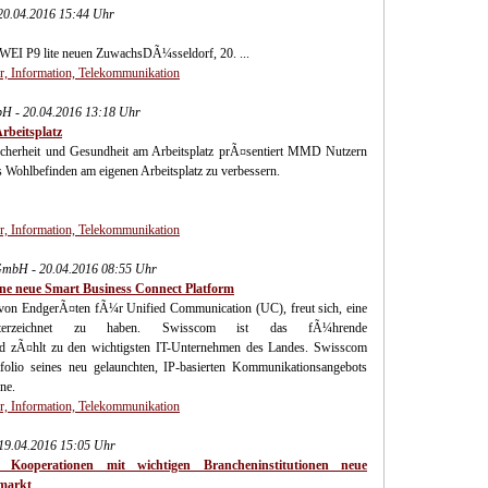
 20.04.2016 15:44 Uhr
 P9 lite neuen ZuwachsDÃ¼sseldorf, 20. ...
, Information, Telekommunikation
bH - 20.04.2016 13:18 Uhr
rbeitsplatz
icherheit und Gesundheit am Arbeitsplatz prÃ¤sentiert MMD Nutzern
s Wohlbefinden am eigenen Arbeitsplatz zu verbessern.
, Information, Telekommunikation
GmbH - 20.04.2016 08:55 Uhr
ine neue Smart Business Connect Platform
 von EndgerÃ¤ten fÃ¼r Unified Communication (UC), freut sich, eine
unterzeichnet zu haben. Swisscom ist das fÃ¼hrende
d zÃ¤hlt zu den wichtigsten IT-Unternehmen des Landes. Swisscom
folio seines neu gelaunchten, IP-basierten Kommunikationsangebots
ne.
, Information, Telekommunikation
 19.04.2016 15:05 Uhr
 Kooperationen mit wichtigen Brancheninstitutionen neue
markt