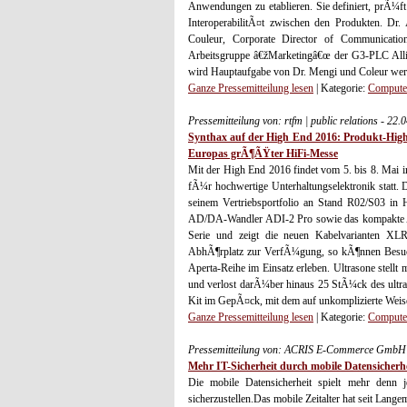
Anwendungen zu etablieren. Sie definiert, prÃ¼ft
InteroperabilitÃ¤t zwischen den Produkten. Dr. 
Couleur, Corporate Director of Communicati
Arbeitsgruppe â€žMarketingâ€œ der G3-PLC Allia
wird Hauptaufgabe von Dr. Mengi und Coleur wer
Ganze Pressemitteilung lesen
| Kategorie:
Computer
Pressemitteilung von: rtfm | public relations - 22
Synthax auf der High End 2016: Produkt-Hig
Europas grÃ¶ÃŸter HiFi-Messe
Mit der High End 2016 findet vom 5. bis 8. M
fÃ¼r hochwertige Unterhaltungselektronik statt. 
seinem Vertriebsportfolio an Stand R02/S03 in 
AD/DA-Wandler ADI-2 Pro sowie das kompakte Au
Serie und zeigt die neuen Kabelvarianten XLR,
AbhÃ¶rplatz zur VerfÃ¼gung, so kÃ¶nnen Besucher
Aperta-Reihe im Einsatz erleben. Ultrasone stell
und verlost darÃ¼ber hinaus 25 StÃ¼ck des ult
Kit im GepÃ¤ck, mit dem auf unkomplizierte Wei
Ganze Pressemitteilung lesen
| Kategorie:
Computer
Pressemitteilung von: ACRIS E-Commerce GmbH 
Mehr IT-Sicherheit durch mobile Datensicherh
Die mobile Datensicherheit spielt mehr denn 
sicherzustellen.Das mobile Zeitalter hat seit Lang