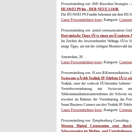
Pressemitteilung von: Hill+Knowlton Strategies -
HUAWEI P9 lite - DER NEUE LOOK
Die HUAWEI P9-Familie bekommt mit dem HUAWEI
Ganze Pressemitteilung lesen
| Kategorie:
Computer
Pressemitteilung von: united communications Gm
Drei einfache Tipps fÃ¼r einen gesÃ¼nderen A
Im Zeichen des bevorstehenden Welttags fÃ¼r S
einige Tipps, um mit der richtigen Monitorwahl da
Amsterdam, 20. ...
Ganze Pressemitteilung lesen
| Kategorie:
Computer
Pressemitteilung von: H zwo B Kommunikations 
Swisscom wÃ¤hlt Yealink IP-Telefone fÃ¼r se
Yealink, einer der weltweit fÃ¼hrenden Anbieter
Vertriebsvereinbarung mit Swisscom 
Telekommunikationsunternehmen der Schweiz un
erweitert im Rahmen der Vereinbarung das Port
Smart Business Connect um drei Yealink IP-Telefo
Ganze Pressemitteilung lesen
| Kategorie:
Computer
Pressemitteilung von: Nymphenburg Consulting -
Western Digital Corporation setzt durch
Schwerpunkte im Medien- und Unterhaltungs