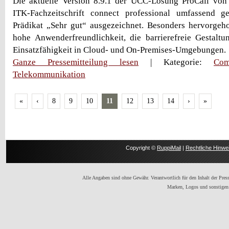
Die aktuelle Version 8.9.1 der UCC-Lösung ProCall von
ITK-Fachzeitschrift connect professional umfassend 
Prädikat „Sehr gut“ ausgezeichnet. Besonders hervorgeh
hohe Anwenderfreundlichkeit, die barrierefreie Gestaltu
Einsatzfähigkeit in Cloud- und On-Premises-Umgebungen.
Ganze Pressemitteilung lesen
| Kategorie:
Com
Telekommunikation
«
‹
8
9
10
11
12
13
14
›
»
Copyright ©
RuppiMail
|
Rechtliche Hinwe
Alle Angaben sind ohne Gewähr. Verantwortlich für den Inhalt der Presse
Marken, Logos und sonstigen 