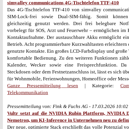
simvalley communications 4G-Tischtelefon TTF-410
Das 4G-Tischtelefon TTF-410 von simvalley communicatio
SIM-Lock-frei sowie Dual-SIM-fähig. Somit könn
gleichzeitig genutzt werden. Drei frei belegbare Notf
vorbelegt für SOS, Arzt und Feuerwehr – ermöglichen im Er
Kontaktaufnahme. Der austauschbare Akku ermöglicht ei
Betrieb. Acht programmierbare Kurzwahltasten erleichtern 
genutzte Kontakte. Ein großes LCD-Farbdisplay und große T
komfortable Bedienung. Zu den weiteren Funktionen zähl
Kalender, Wecker sowie eine Freisprechfunktion. D
Steckdosen oder dem Festnetzanschluss ist, lässt es sich übe
für Wohnmobile, Ferienwohnungen, Homeoffice oder Mess
Ganze Pressemitteilung lesen
| Kategorie:
Com
Telekommunikation
Pressemitteilung von: Fink & Fuchs AG - 17.03.2026 10:02
Vultr setzt auf die NVIDIA Rubin Plattform, NVIDI
Nemotron, um KI-Inference in Unternehmen neu zu defin
Der neue, optimierte Stack erschließt das volle Potenzial