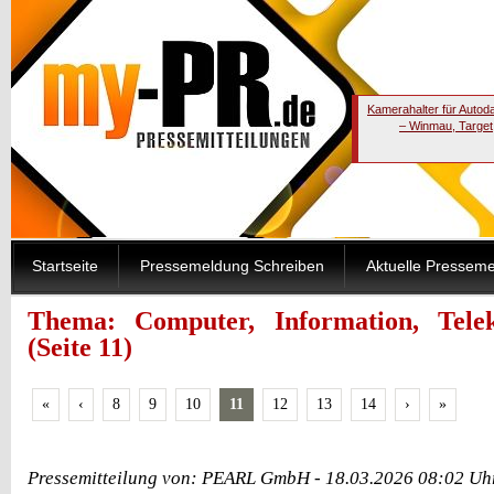
Kamerahalter für Autod
– Winmau, Target
Startseite
Pressemeldung Schreiben
Aktuelle Pressem
Thema: Computer, Information, Tele
(Seite 11)
«
‹
8
9
10
11
12
13
14
›
»
Pressemitteilung von: PEARL GmbH - 18.03.2026 08:02 Uh