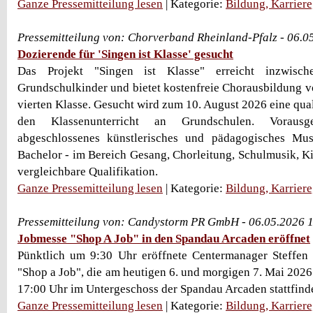
Ganze Pressemitteilung lesen
| Kategorie:
Bildung, Karrier
Pressemitteilung von: Chorverband Rheinland-Pfalz - 06.
Dozierende für 'Singen ist Klasse' gesucht
Das Projekt "Singen ist Klasse" erreicht inzwisc
Grundschulkinder und bietet kostenfreie Chorausbildung vo
vierten Klasse. Gesucht wird zum 10. August 2026 eine quali
den Klassenunterricht an Grundschulen. Vorausg
abgeschlossenes künstlerisches und pädagogisches Mu
Bachelor - im Bereich Gesang, Chorleitung, Schulmusik, K
vergleichbare Qualifikation.
Ganze Pressemitteilung lesen
| Kategorie:
Bildung, Karrier
Pressemitteilung von: Candystorm PR GmbH - 06.05.2026 
Jobmesse "Shop A Job" in den Spandau Arcaden eröffnet
Pünktlich um 9:30 Uhr eröffnete Centermanager Steffen
"Shop a Job", die am heutigen 6. und morgigen 7. Mai 2026
17:00 Uhr im Untergeschoss der Spandau Arcaden stattfindet
Ganze Pressemitteilung lesen
| Kategorie:
Bildung, Karrier