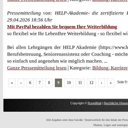
Pressemitteilung von: HELP-Akademie- die zertifizierte 
29.04.2026 18:56 Uhr
Mit PayPal bezahlen Sie bequem Ihre Weiterbildung
so flexibel wie Ihr LebenIhre Weiterbildung - so flexibel w
Bei allen Lehrgängen der HELP Akademie (https://www.h
Berufsbetreuung, Seniorenassistenz oder Coaching - möchte
so einfach und angenehm wie möglich machen. ...
Ganze Pressemitteilung lesen
| Kategorie:
Bildung, Karrier
Seite 9
«
‹
6
7
8
9
10
11
12
›
»
Copyright ©
RuppiMail
|
Rechtliche Hinwe
Alle Angaben sind ohne Gewähr. Verantwortlich für den Inhalt der Presse
Marken, Logos und sonstigen 