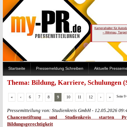
Kamerahalter für Autod
– Winmau, Target
Startseite
Pressemeldung Schreiben
Aktuelle Pressem
Thema: Bildung, Karriere, Schulungen (S
Seite 9
«
‹
6
7
8
9
10
11
12
›
»
Pressemitteilung von: Studienkreis GmbH - 12.05.2026 09:
Chancenstiftung und Studienkreis starten 
Bildungsgerechtigkeit