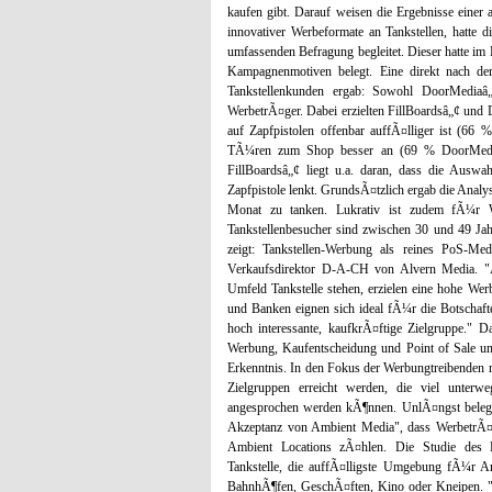
kaufen gibt. Darauf weisen die Ergebnisse einer
innovativer Werbeformate an Tankstellen, hatte
umfassenden Befragung begleitet. Dieser hatte im
Kampagnenmotiven belegt. Eine direkt nach d
Tankstellenkunden ergab: Sowohl DoorMediaâ
WerbetrÃ¤ger. Dabei erzielten FillBoardsâ„¢ und
auf Zapfpistolen offenbar auffÃ¤lliger ist (6
TÃ¼ren zum Shop besser an (69 % DoorMedia
FillBoardsâ„¢ liegt u.a. daran, dass die Auswa
Zapfpistole lenkt. GrundsÃ¤tzlich ergab die Anal
Monat zu tanken. Lukrativ ist zudem fÃ¼r W
Tankstellenbesucher sind zwischen 30 und 49 Jah
zeigt: Tankstellen-Werbung als reines PoS-Med
Verkaufsdirektor D-A-CH von Alvern Media. 
Umfeld Tankstelle stehen, erzielen eine hohe We
und Banken eignen sich ideal fÃ¼r die Botschaften
hoch interessante, kaufkrÃ¤ftige Zielgruppe." 
Werbung, Kaufentscheidung und Point of Sale unm
Erkenntnis. In den Fokus der Werbungtreibenden 
Zielgruppen erreicht werden, die viel unter
angesprochen werden kÃ¶nnen. UnlÃ¤ngst beleg
Akzeptanz von Ambient Media", dass WerbetrÃ¤g
Ambient Locations zÃ¤hlen. Die Studie des 
Tankstelle, die auffÃ¤lligste Umgebung fÃ¼r 
BahnhÃ¶fen, GeschÃ¤ften, Kino oder Kneipen. "