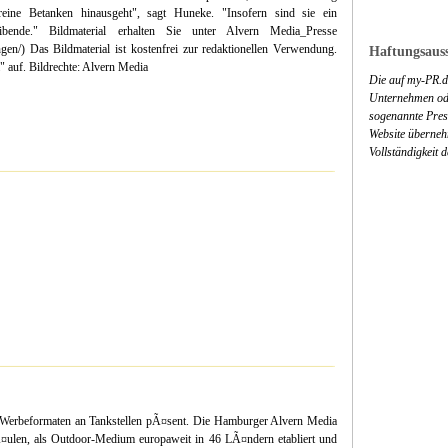
eine Betanken hinausgeht", sagt Huneke. "Insofern sind sie ein
ibende." Bildmaterial erhalten Sie unter Alvern Media_Presse
gen/) Das Bildmaterial ist kostenfrei zur redaktionellen Verwendung.
Haftungsauss
 auf. Bildrechte: Alvern Media
Die auf my-PR.de
Unternehmen ode
sogenannte Press
Website überneh
Vollständigkeit 
en Werbeformaten an Tankstellen pÃ¤sent. Die Hamburger Alvern Media
ulen, als Outdoor-Medium europaweit in 46 LÃ¤ndern etabliert und