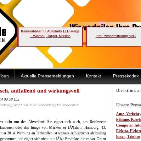
Kamerahalter für Autodarts LED-Ringe
– Winmau, Target, Mission
Ihre Pressemitteilung hier?
iben
Aktuelle Pressemeldungen
Kontakt
Pressekodex
ch, auffallend und wirkungsvoll
Direktlink a
014 09:58 Uhr
Unsere Pres
emeldung, finden Sie unter der Pressemeldung bei Pressekontakt.
Auto, Verkehr
Bildung, Karri
rt nicht nur den Abverkauf. Sie eignet sich auch, um Reichweite
Computer, Inf
ufzubauen oder das Image von Marken zu fÃ¶rdern.
Hamburg, 13.
Elektro, Elektr
nuar 2014. Werbung an Tankstellen ist weitaus erfolgreicher als bislang
Essen, Trinken
genommen und eignet sich nicht nur fÃ¼r Produkte, die es vor Ort zu