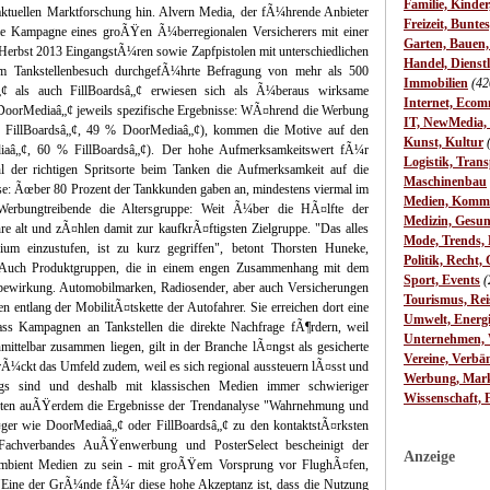
Familie, Kinde
 aktuellen Marktforschung hin. Alvern Media, der fÃ¼hrende Anbieter
Freizeit, Bunte
 die Kampagne eines groÃŸen Ã¼berregionalen Versicherers mit einer
Garten, Bauen
 Herbst 2013 EingangstÃ¼ren sowie Zapfpistolen mit unterschiedlichen
Handel, Dienst
em Tankstellenbesuch durchgefÃ¼hrte Befragung von mehr als 500
Immobilien
(42
„¢ als auch FillBoardsâ„¢ erwiesen sich als Ã¼beraus wirksame
Internet, Ecom
 DoorMediaâ„¢ jeweils spezifische Ergebnisse: WÃ¤hrend die Werbung
IT, NewMedia,
6 % FillBoardsâ„¢, 49 % DoorMediaâ„¢), kommen die Motive auf den
Kunst, Kultur
â„¢, 60 % FillBoardsâ„¢). Der hohe Aufmerksamkeitswert fÃ¼r
Logistik, Trans
hl der richtigen Spritsorte beim Tanken die Aufmerksamkeit auf die
Maschinenbau
yse: Ãœber 80 Prozent der Tankkunden gaben an, mindestens viermal im
Medien, Komm
erbungtreibende die Altersgruppe: Weit Ã¼ber die HÃ¤lfte der
Medizin, Gesun
re alt und zÃ¤hlen damit zur kaufkrÃ¤ftigsten Zielgruppe. "Das alles
Mode, Trends, L
ium einzustufen, ist zu kurz gegriffen", betont Thorsten Huneke,
Politik, Recht, 
"Auch Produktgruppen, die in einem engen Zusammenhang mit dem
Sport, Events
(
rbewirkung. Automobilmarken, Radiosender, aber auch Versicherungen
Tourismus, Rei
 entlang der MobilitÃ¤tskette der Autofahrer. Sie erreichen dort eine
Umwelt, Energ
Dass Kampagnen an Tankstellen die direkte Nachfrage fÃ¶rdern, weil
Unternehmen, W
ittelbar zusammen liegen, gilt in der Branche lÃ¤ngst als gesicherte
Vereine, Verbä
rÃ¼ckt das Umfeld zudem, weil es sich regional aussteuern lÃ¤sst und
Werbung, Mark
wegs sind und deshalb mit klassischen Medien immer schwieriger
Wissenschaft, 
ten auÃŸerdem die Ergebnisse der Trendanalyse "Wahrnehmung und
er wie DoorMediaâ„¢ oder FillBoardsâ„¢ zu den kontaktstÃ¤rksten
Fachverbandes AuÃŸenwerbung und PosterSelect bescheinigt der
Anzeige
Ambient Medien zu sein - mit groÃŸem Vorsprung vor FlughÃ¤fen,
Eine der GrÃ¼nde fÃ¼r diese hohe Akzeptanz ist, dass die Nutzung