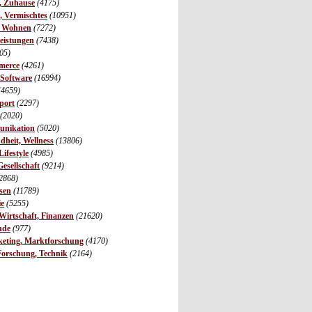
r, Zuhause
(4175)
s, Vermischtes
(10951)
, Wohnen
(7272)
leistungen
(7438)
05)
merce
(4261)
 Software
(16994)
(4659)
port
(2297)
(2020)
unikation
(5020)
dheit, Wellness
(13806)
ifestyle
(4985)
Gesellschaft
(9214)
2868)
sen
(11789)
ie
(5255)
irtschaft, Finanzen
(21620)
nde
(977)
eting, Marktforschung
(4170)
Forschung, Technik
(2164)