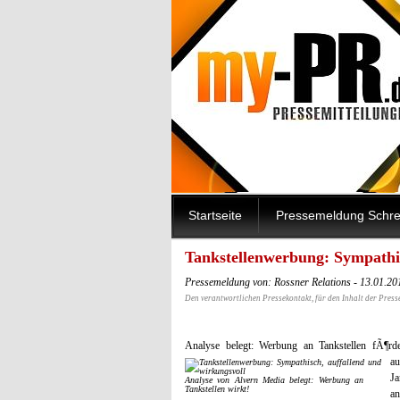
Startseite
Pressemeldung Schre
Tankstellenwerbung: Sympathis
Pressemeldung von: Rossner Relations - 13.01.2
Den verantwortlichen Pressekontakt, für den Inhalt der Press
Analyse belegt: Werbung an Tankstellen fÃ¶rde
a
Ja
Analyse von Alvern Media belegt: Werbung an
Tankstellen wirkt!
an