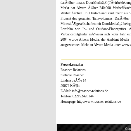
darÃ¼ber hinaus DoorMediaâ„¢ (TÃ¼rbeklebungen
Markt hat Alvern Ã¼ber 240.000 WerbeflÃ¤che
WerbeflÃ¤chen. In Deutschland sind mehr als 9.
Prozent des gesamten Tankvolumens. DarÃ¼ber h
MineralÃ¶lgesellschaften mit DoorMediaâ„¢ beleg
Portfolio wie In- und Outdoor-Floorgrafics
Verbandsmitglieder mÃ¼ssen sich jedes Jahr ein
2004 wurde Alvern Media, der Ambient Media Sp
ausgezeichnet. Mehr zu Alvern Media unter www.a
Pressekontakt:
Rossner Relations
Stefanie Rossner
LindenstraÃŸe 14
50674 KÃ¶ln
E-Mail: info@rossner-relations.de
Telefon: 022192428144
Homepage: http://www.rossner-relations.de
Cop