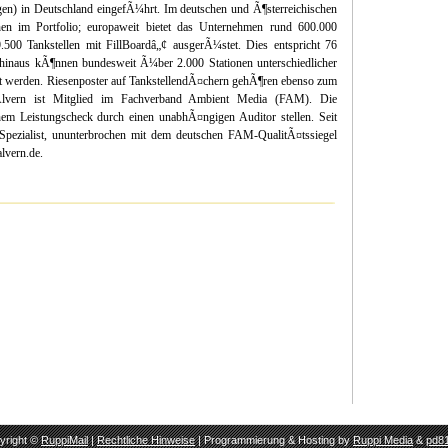
) in Deutschland eingefÃ¼hrt. Im deutschen und Ã¶sterreichischen
n im Portfolio; europaweit bietet das Unternehmen rund 600.000
500 Tankstellen mit FillBoardâ„¢ ausgerÃ¼stet. Dies entspricht 76
inaus kÃ¶nnen bundesweit Ã¼ber 2.000 Stationen unterschiedlicher
t werden. Riesenposter auf TankstellendÃ¤chern gehÃ¶ren ebenso zum
. Alvern ist Mitglied im Fachverband Ambient Media (FAM). Die
em Leistungscheck durch einen unabhÃ¤ngigen Auditor stellen. Seit
ezialist, ununterbrochen mit dem deutschen FAM-QualitÃ¤tssiegel
lvern.de.
yright ©
RuppiMail
|
Rechtliche Hinweise
| Programmierung & Hosting by
Ruppi Media
&
pd81