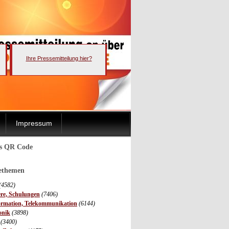
Ihre Pressemitteilung hier?
Impressum
ls QR Code
sethemen
(4582)
ere, Schulungen
(7406)
ormation, Telekommunikation
(6144)
onik
(3898)
(3400)