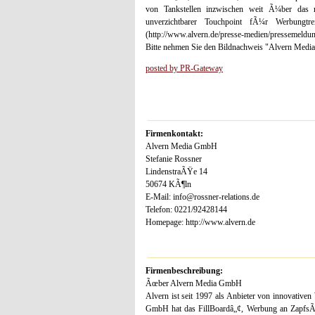
von Tankstellen inzwischen weit Ã¼ber das r
unverzichtbarer Touchpoint fÃ¼r Werbungtre
(http://www.alvern.de/presse-medien/pressemeldun
Bitte nehmen Sie den Bildnachweis "Alvern Media"
posted by PR-Gateway
Firmenkontakt:
Alvern Media GmbH
Stefanie Rossner
LindenstraÃŸe 14
50674 KÃ¶ln
E-Mail: info@rossner-relations.de
Telefon: 0221/92428144
Homepage: http://www.alvern.de
Firmenbeschreibung:
Ãœber Alvern Media GmbH
Alvern ist seit 1997 als Anbieter von innovativ
GmbH hat das FillBoardâ„¢, Werbung an ZapfsÃ¤