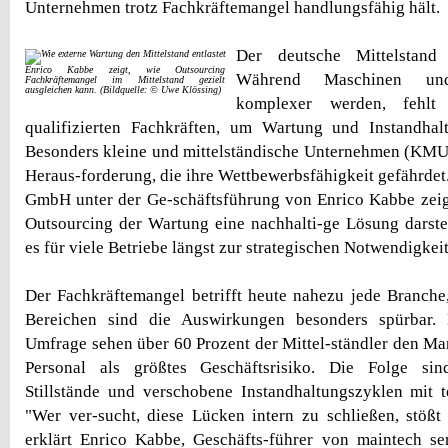
Unternehmen trotz Fachkräftemangel handlungsfähig hält.
Der deutsche Mittelstand
Enrico Kabbe zeigt, wie Outsourcing
Während Maschinen un
Fachkräftemangel im Mittelstand gezielt
ausgleichen kann. (Bildquelle: © Uwe Klössing)
komplexer werden, fehl
qualifizierten Fachkräften, um Wartung und Instandhalt
Besonders kleine und mittelständische Unternehmen (KMU)
Heraus-forderung, die ihre Wettbewerbsfähigkeit gefährdet
GmbH unter der Ge-schäftsführung von Enrico Kabbe zeigt
Outsourcing der Wartung eine nachhalti-ge Lösung darst
es für viele Betriebe längst zur strategischen Notwendigkei
Der Fachkräftemangel betrifft heute nahezu jede Branche
Bereichen sind die Auswirkungen besonders spürbar. 
Umfrage sehen über 60 Prozent der Mittel-ständler den Man
Personal als größtes Geschäftsrisiko. Die Folge sin
Stillstände und verschobene Instandhaltungszyklen mit 
"Wer ver-sucht, diese Lücken intern zu schließen, stößt
erklärt Enrico Kabbe, Geschäfts-führer von maintech serv