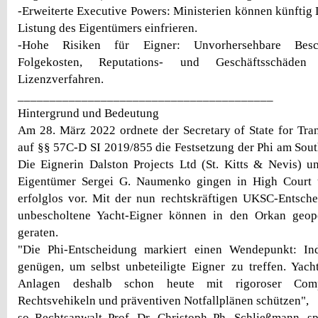
-Erweiterte Executive Powers: Ministerien können künftig
Listung des Eigentümers einfrieren.
-Hohe Risiken für Eigner: Unvorhersehbare Besc
Folgekosten, Reputations- und Geschäftsschäden
Lizenzverfahren.
________________________________________
Hintergrund und Bedeutung
Am 28. März 2022 ordnete der Secretary of State for Tra
auf §§ 57C-D SI 2019/855 die Festsetzung der Phi am Sou
Die Eignerin Dalston Projects Ltd (St. Kitts & Nevis) un
Eigentümer Sergei G. Naumenko gingen in High Court 
erfolglos vor. Mit der nun rechtskräftigen UKSC-Entschei
unbescholtene Yacht-Eigner können in den Orkan geopo
geraten.
"Die Phi-Entscheidung markiert einen Wendepunkt: In
genügen, um selbst unbeteiligte Eigner zu treffen. Yach
Anlagen deshalb schon heute mit rigoroser Compl
Rechtsvehikeln und präventiven Notfallplänen schützen",
so Rechtsanwalt Prof. Dr. Christoph Ph. Schließmann, spe