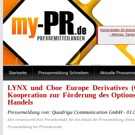
Kamerahalter für Autod
– Winmau, Target
Startseite
Pressemeldung Schreiben
Aktuelle Pressem
LYNX und Cboe Europe Derivatives (
Kooperation zur Förderung des Options
Handels
Pressemeldung von: Quadriga Communication GmbH - 01.
Den verantwortlichen Pressekontakt, für den Inhalt der Pressemeldung, finden
Pressemeldung bei Pressekontakt.