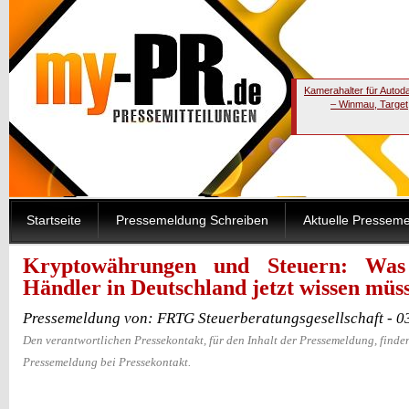
Kamerahalter für Autod
– Winmau, Target
Startseite
Pressemeldung Schreiben
Aktuelle Pressem
Kryptowährungen und Steuern: Was
Händler in Deutschland jetzt wissen müs
Pressemeldung von: FRTG Steuerberatungsgesellschaft - 0
Den verantwortlichen Pressekontakt, für den Inhalt der Pressemeldung, finden
Pressemeldung bei Pressekontakt.