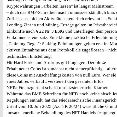
Kryptowährungen „arbeiten lassen" ist längst Mainstream
– doch das BMF-Schreiben macht unmissverständlich klar, 
Zufluss aus solchen Aktivitäten steuerlich relevant ist. Sta
Lending-Zinsen und Mining-Erträge gelten im Privatbereich
Einkünfte nach § 22 Nr. 3 EStG und unterliegen dem persön
Einkommensteuersatz. Eine kleine praktische Erleichterung
„Claiming-Regel": Staking-Belohnungen gelten erst im Mo
aktiven Entnahme aus dem Protokoll als zugeflossen – nicht 
technischen Entstehung.
Für Hard Forks und Airdrops gilt hingegen: Der bloße
Erhalt neuer Coins ist zunächst nicht steuerpflichtig – aller
diese Coins mit Anschaffungskosten von null Euro. Wer sie
eines Jahres verkauft, versteuert den gesamten Erlös.
NFTs: Finanzgericht schafft umsatzsteuerliche Klarheit
Während das BMF-Schreiben für NFTs noch keine abschli
Regelungen enthält, hat das Niedersächsische Finanzgerich
Urteil vom 10. Juli 2025 (Az. 5 K 26/24) wesentliche Grund
umsatzsteuerliche Behandlung des NFT-Handels festgelegt 