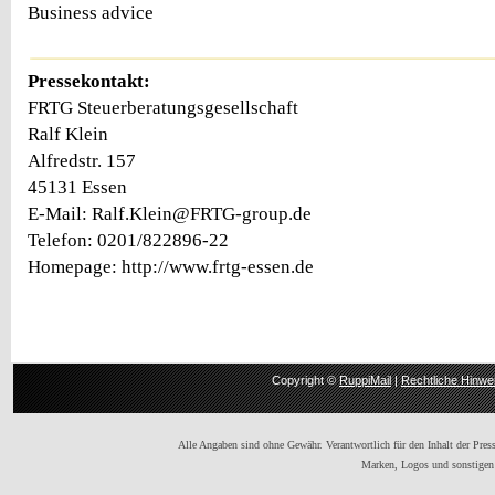
Business advice
Pressekontakt:
FRTG Steuerberatungsgesellschaft
Ralf Klein
Alfredstr. 157
45131 Essen
E-Mail: Ralf.Klein@FRTG-group.de
Telefon: 0201/822896-22
Homepage: http://www.frtg-essen.de
Copyright ©
RuppiMail
|
Rechtliche Hinwe
Alle Angaben sind ohne Gewähr. Verantwortlich für den Inhalt der Presse
Marken, Logos und sonstigen 