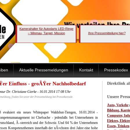
Kamerahalter für Autodarts LED-Ringe
– Winmau, Target, Mission
Ihre Pressemitteilung hier?
iben
Aktuelle Pressemeldungen
Kontakt
Pressekodex
r Einfluss - groÃŸer Nachholbedarf
Direktlink a
entur Dr. Christiane Gierke - 16.01.2014 17:08 Uhr
Unsere Pres
emeldung, finden Sie unter der Pressemeldung bei Pressekontakt.
Auto, Verkehr
Bildung, Karri
13 evaluiert ein neues Whitepaper
Waldshut-Tiengen, 16.01.2014 -
Computer, Inf
mpetenzmanagement ist Chefsache - jedenfalls bei Unternehmen in
Elektro, Elektr
utschland, Ã–sterreich und der Schweiz. Und 64 % der Unternehmen
Essen, Trinken
ssen Kompetenzthemen innerhalb der nÃ¤chsten drei Jahre eine hohe