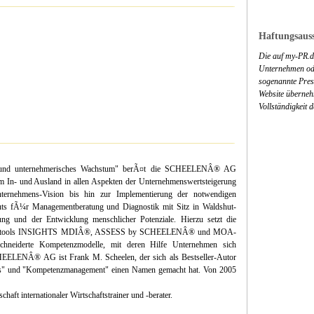
Haftungsauss
Die auf my-PR.de
Unternehmen ode
sogenannte Press
Website überneh
Vollständigkeit 
s und unternehmerisches Wachstum" berÃ¤t die SCHEELENÂ® AG
 In- und Ausland in allen Aspekten der Unternehmenswertsteigerung
nternehmens-Vision bis hin zur Implementierung der notwendigen
s fÃ¼r Managementberatung und Diagnostik mit Sitz in Waldshut-
ng und der Entwicklung menschlicher Potenziale. Hierzu setzt die
osetools INSIGHTS MDIÂ®, ASSESS by SCHEELENÂ® und MOA-
chneiderte Kompetenzmodelle, mit deren Hilfe Unternehmen sich
CHEELENÂ® AG ist Frank M. Scheelen, der sich als Bestseller-Autor
s" und "Kompetenzmanagement" einen Namen gemacht hat. Von 2005
haft internationaler Wirtschaftstrainer und -berater.