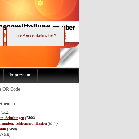
Ihre Pressemitteilung hier?
Impressum
ls QR Code
sethemen
(4582)
ere, Schulungen
(7406)
ormation, Telekommunikation
(6144)
onik
(3898)
(3400)