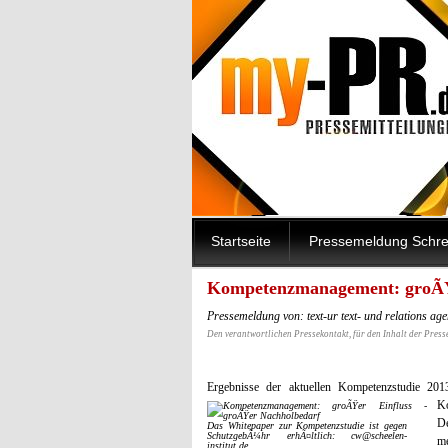
Startseite
Pressemeldung Schre
Kompetenzmanagement: groÃŸe
Pressemeldung von: text-ur text- und relations ag
Den verantwortlichen Pressekontakt, für den Inhalt der Press
Ergebnisse der aktuellen Kompetenzstudie 20
Ko
De
Das Whitepaper zur Kompetenzstudie ist gegen
SchutzgebÃ¼hr erhÃ¤ltlich: cw@scheelen-
me
institut.de