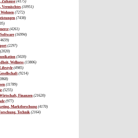
r, Zuhause
(4175)
s, Vermischtes
(10951)
, Wohnen
(7272)
leistungen
(7438)
05)
merce
(4261)
 Software
(16994)
(4659)
port
(2297)
(2020)
unikation
(5020)
dheit, Wellness
(13806)
ifestyle
(4985)
Gesellschaft
(9214)
2868)
sen
(11789)
ie
(5255)
irtschaft, Finanzen
(21620)
nde
(977)
eting, Marktforschung
(4170)
Forschung, Technik
(2164)