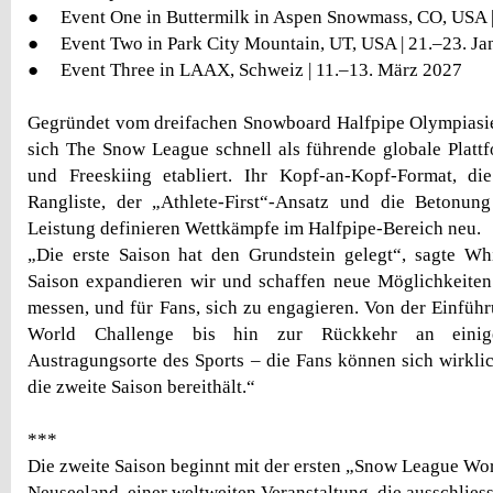
● Event One in Buttermilk in Aspen Snowmass, CO, USA |
● Event Two in Park City Mountain, UT, USA | 21.–23. Ja
● Event Three in LAAX, Schweiz | 11.–13. März 2027
Gegründet vom dreifachen Snowboard Halfpipe Olympiasie
sich The Snow League schnell als führende globale Plat
und Freeskiing etabliert. Ihr Kopf-an-Kopf-Format, die
Rangliste, der „Athlete-First“-Ansatz und die Betonung
Leistung definieren Wettkämpfe im Halfpipe-Bereich neu.
„Die erste Saison hat den Grundstein gelegt“, sagte Wh
Saison expandieren wir und schaffen neue Möglichkeiten 
messen, und für Fans, sich zu engagieren. Von der Einfü
World Challenge bis hin zur Rückkehr an einige
Austragungsorte des Sports – die Fans können sich wirklic
die zweite Saison bereithält.“
***
Die zweite Saison beginnt mit der ersten „Snow League Wo
Neuseeland, einer weltweiten Veranstaltung, die ausschlies