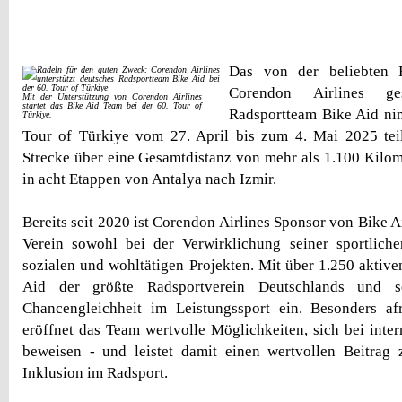
Das von der beliebten Fe
Corendon Airlines ges
Mit der Unterstützung von Corendon Airlines
startet das Bike Aid Team bei der 60. Tour of
Radsportteam Bike Aid ni
Türkiye.
Tour of Türkiye vom 27. April bis zum 4. Mai 2025 teil
Strecke über eine Gesamtdistanz von mehr als 1.100 Kilome
in acht Etappen von Antalya nach Izmir.
Bereits seit 2020 ist Corendon Airlines Sponsor von Bike A
Verein sowohl bei der Verwirklichung seiner sportliche
sozialen und wohltätigen Projekten. Mit über 1.250 aktive
Aid der größte Radsportverein Deutschlands und se
Chancengleichheit im Leistungssport ein. Besonders afr
eröffnet das Team wertvolle Möglichkeiten, sich bei inte
beweisen - und leistet damit einen wertvollen Beitrag 
Inklusion im Radsport.