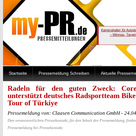
Kamerahalter für Autod
– Winmau, Target
Startseite
Pressemeldung Schreiben
Aktuelle Pressem
Radeln für den guten Zweck: Core
unterstützt deutsches Radsportteam Bike 
Tour of Türkiye
Pressemeldung von: Claasen Communication GmbH - 24.04
Den verantwortlichen Pressekontakt, für den Inhalt der Pressemeldung, finden
Pressemeldung bei Pressekontakt.