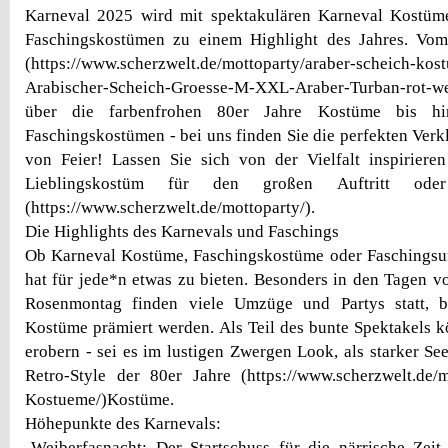
Karneval 2025 wird mit spektakulären Karneval Kostüm
Faschingskostümen zu einem Highlight des Jahres. Vom
(https://www.scherzwelt.de/mottoparty/araber-scheich-ko
Arabischer-Scheich-Groesse-M-XXL-Araber-Turban-rot-w
über die farbenfrohen 80er Jahre Kostüme bis hin
Faschingskostümen - bei uns finden Sie die perfekten Verk
von Feier! Lassen Sie sich von der Vielfalt inspiriere
Lieblingskostüm für den großen Auftritt ode
(https://www.scherzwelt.de/mottoparty/).
Die Highlights des Karnevals und Faschings
Ob Karneval Kostüme, Faschingskostüme oder Faschingsu
hat für jede*n etwas zu bieten. Besonders in den Tagen
Rosenmontag finden viele Umzüge und Partys statt, b
Kostüme prämiert werden. Als Teil des bunte Spektakels k
erobern - sei es im lustigen Zwergen Look, als starker S
Retro-Style der 80er Jahre (https://www.scherzwelt.de/m
Kostueme/)Kostüme.
Höhepunkte des Karnevals:
-Weiberfasnacht: Der Startschuss für die närrische Zei