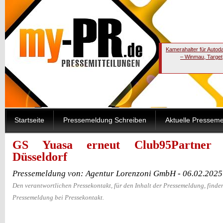
Kamerahalter für Autod
– Winmau, Target
Startseite
Pressemeldung Schreiben
Aktuelle Pressem
GS Yuasa erneut Club95Partner 
Düsseldorf
Pressemeldung von: Agentur Lorenzoni GmbH - 06.02.2025
Den verantwortlichen Pressekontakt, für den Inhalt der Pressemeldung, finden
Pressemeldung bei Pressekontakt.