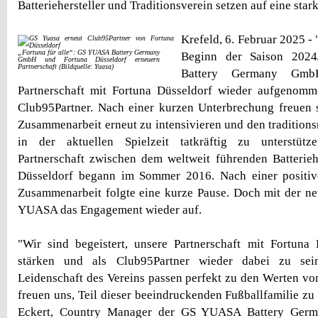
Batteriehersteller und Traditionsverein setzen auf eine st
Krefeld, 6. Februar 2025 - 
„Fortuna für alle“: GS YUASA Battery Germany
Beginn der Saison 202
GmbH und Fortuna Düsseldorf erneuern
Partnerschaft (Bildquelle: Yuasa)
Battery Germany GmbH
Partnerschaft mit Fortuna Düsseldorf wieder aufgenomme
Club95Partner. Nach einer kurzen Unterbrechung freuen s
Zusammenarbeit erneut zu intensivieren und den traditions
in der aktuellen Spielzeit tatkräftig zu unterstütz
Partnerschaft zwischen dem weltweit führenden Batterieh
Düsseldorf begann im Sommer 2016. Nach einer positiv
Zusammenarbeit folgte eine kurze Pause. Doch mit der n
YUASA das Engagement wieder auf.
"Wir sind begeistert, unsere Partnerschaft mit Fortuna
stärken und als Club95Partner wieder dabei zu sei
Leidenschaft des Vereins passen perfekt zu den Werten 
freuen uns, Teil dieser beeindruckenden Fußballfamilie zu 
Eckert, Country Manager der GS YUASA Battery Germ