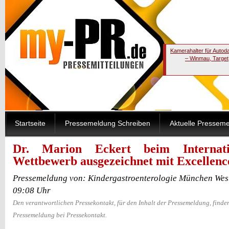
Kamerahalter für Autod
– Winmau, Target
Startseite
Pressemeldung Schreiben
Aktuelle Pressem
Dr. Marion Eckert beim Internati
Wettbewerb ausgezeichnet mit Excellen
Pressemeldung von: Kindergastroenterologie München Wes
09:08 Uhr
Den verantwortlichen Pressekontakt, für den Inhalt der Pressemeldung, finden
Pressemeldung bei Pressekontakt.