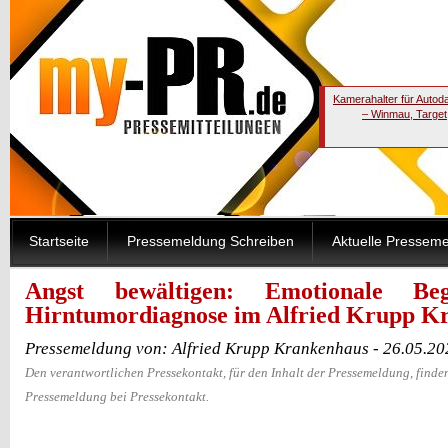
Kamerahalter für Autod
– Winmau, Target
Startseite
Pressemeldung Schreiben
Aktuelle Pressem
Angst bewältigen: Emotionale Beg
Hirntumordiagnose im Alfried Krupp K
Pressemeldung von: Alfried Krupp Krankenhaus - 26.05.20
Den verantwortlichen Pressekontakt, für den Inhalt der Pressemeldung, finden
Pressemeldung bei Pressekontakt.