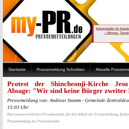
Kamerahalter für Autod
– Winmau, Target
Startseite
Pressemeldung Schreiben
Aktuelle Pressem
Protest der Shincheonji-Kirche Jes
Absage: "Wir sind keine Bürger zweiter
Pressemeldung von: Andreas Stamm - Gemeinde Zentraldeu
15:03 Uhr
Den verantwortlichen Pressekontakt, für den Inhalt der Pressemeldung, finden
Pressemeldung bei Pressekontakt.