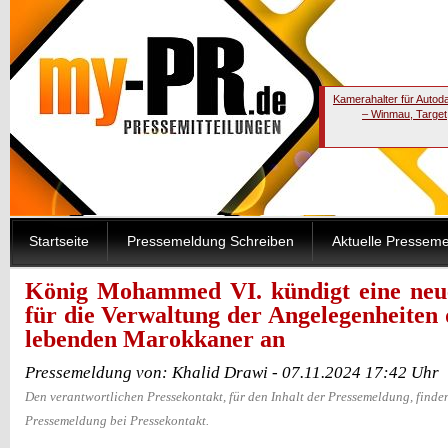
Kamerahalter für Autod
– Winmau, Target
Startseite
Pressemeldung Schreiben
Aktuelle Pressem
König Mohammed VI. kündigt eine neu
für die Verwaltung der Angelegenheiten
lebenden Marokkaner an
Pressemeldung von: Khalid Drawi - 07.11.2024 17:42 Uhr
Den verantwortlichen Pressekontakt, für den Inhalt der Pressemeldung, finden
Pressemeldung bei Pressekontakt.