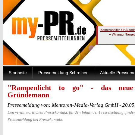
Kamerahalter für Autod
– Winmau, Target
Startseite
Pressemeldung Schreiben
Aktuelle Pressem
"Rampenlicht to go" - das neue
Gründemann
Pressemeldung von: Mentoren-Media-Verlag GmbH - 20.05
Den verantwortlichen Pressekontakt, für den Inhalt der Pressemeldung, finden
Pressemeldung bei Pressekontakt.