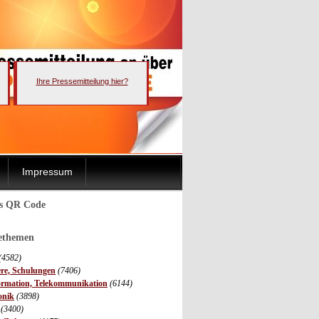
Ihre Pressemitteilung hier?
Impressum
ls QR Code
sethemen
(4582)
ere, Schulungen
(7406)
ormation, Telekommunikation
(6144)
onik
(3898)
(3400)