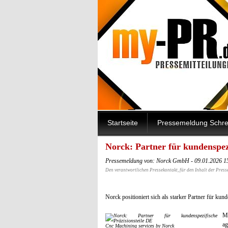
Startseite
Pressemeldung Schre
Norck: Partner für kundenspezi
Pressemeldung von: Norck GmbH - 09.01.2026 1
Den verantwortlichen Pressekontakt, für den Inhalt der Press
Norck positioniert sich als starker Partner für ku
Ma
ag
Cnc Machining services by Norck