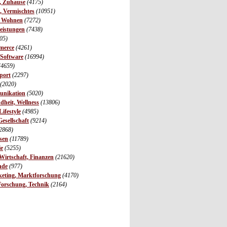
r, Zuhause
(4175)
s, Vermischtes
(10951)
, Wohnen
(7272)
leistungen
(7438)
05)
merce
(4261)
 Software
(16994)
(4659)
port
(2297)
(2020)
unikation
(5020)
dheit, Wellness
(13806)
ifestyle
(4985)
Gesellschaft
(9214)
2868)
sen
(11789)
ie
(5255)
irtschaft, Finanzen
(21620)
nde
(977)
eting, Marktforschung
(4170)
Forschung, Technik
(2164)