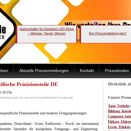
Kamerahalter für Autodarts LED-Ringe
– Winmau, Target, Mission
Ihre Pressemitteilung hier?
iben
Aktuelle Pressemeldungen
Kontakt
Pressekodex
fische Präzisionsteile DE
Direktlink a
5:18 Uhr
Unsere Pres
emeldung, finden Sie unter der Pressemeldung bei Pressekontakt.
Auto, Verkehr
Bildung, Karri
ndenspezifische Präzisionsteile und moderne Fertigungslösungen
Computer, Inf
Elektro, Elektr
nnheim, Deutschland / Irvine, Kalifornien - Norck, ein international
Essen, Trinken
ierender Spezialist für hochpräzise Fertigungs- und Engineering-