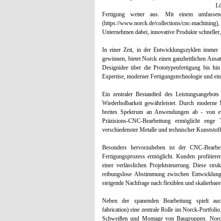
Lö
Fertigung weiter aus. Mit einem umfassend
(https://www.norck.de/collections/cnc-machin
Unternehmen dabei, innovative Produkte schneller, f
In einer Zeit, in der Entwicklungszyklen imme
gewinnen, bietet Norck einen ganzheitlichen Ansatz
Designidee über die Prototypenfertigung bis hin
Expertise, moderner Fertigungstechnologie und ein
Ein zentraler Bestandteil des Leistungsangebot
Wiederholbarkeit gewährleistet. Durch moderne 
breites Spektrum an Anwendungen ab - von ein
Präzisions-CNC-Bearbeitung ermöglicht enge To
verschiedenster Metalle und technischer Kunststof
Besonders hervorzuheben ist der CNC-Bearbeit
Fertigungsprozess ermöglicht. Kunden profitiere
einer verlässlichen Projektsteuerung. Diese str
reibungslose Abstimmung zwischen Entwicklung,
steigende Nachfrage nach flexiblen und skalierbar
Neben der spanenden Bearbeitung spielt auch d
fabrication) eine zentrale Rolle im Norck-Portfol
Schweißen und Montage von Baugruppen. Norck