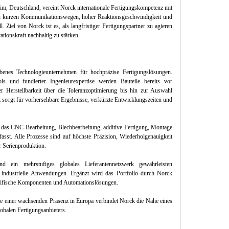
im, Deutschland, vereint Norck internationale Fertigungskompetenz mit
on kurzen Kommunikationswegen, hoher Reaktionsgeschwindigkeit und
Ziel von Norck ist es, als langfristiger Fertigungspartner zu agieren
tionskraft nachhaltig zu stärken.
iebenes Technologieunternehmen für hochpräzise Fertigungslösungen.
s und fundierter Ingenieurexpertise werden Bauteile bereits vor
r Herstellbarkeit über die Toleranzoptimierung bis hin zur Auswahl
z sorgt für vorhersehbare Ergebnisse, verkürzte Entwicklungszeiten und
m, das CNC-Bearbeitung, Blechbearbeitung, additive Fertigung, Montage
sst. Alle Prozesse sind auf höchste Präzision, Wiederholgenauigkeit
r Serienproduktion.
 und ein mehrstufiges globales Lieferantennetzwerk gewährleisten
e industrielle Anwendungen. Ergänzt wird das Portfolio durch Norck
spezifische Komponenten und Automationslösungen.
 einer wachsenden Präsenz in Europa verbindet Norck die Nähe eines
lobalen Fertigungsanbieters.