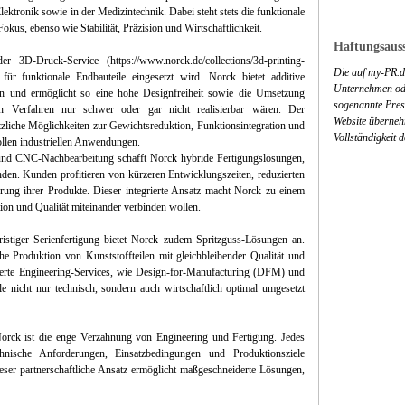
lektronik sowie in der Medizintechnik. Dabei steht stets die funktionale
okus, ebenso wie Stabilität, Präzision und Wirtschaftlichkeit.
Haftungsauss
r 3D-Druck-Service (https://www.norck.de/collections/3d-printing-
Die auf my-PR.de
für funktionale Endbauteile eingesetzt wird. Norck bietet additive
Unternehmen ode
an und ermöglicht so eine hohe Designfreiheit sowie die Umsetzung
sogenannte Press
en Verfahren nur schwer oder gar nicht realisierbar wären. Der
Website überneh
zliche Möglichkeiten zur Gewichtsreduktion, Funktionsintegration und
Vollständigkeit 
ollen industriellen Anwendungen.
und CNC-Nachbearbeitung schafft Norck hybride Fertigungslösungen,
inden. Kunden profitieren von kürzeren Entwicklungszeiten, reduzierten
hrung ihrer Produkte. Dieser integrierte Ansatz macht Norck zu einem
tion und Qualität miteinander verbinden wollen.
istiger Serienfertigung bietet Norck zudem Spritzguss-Lösungen an.
che Produktion von Kunststoffteilen mit gleichbleibender Qualität und
dierte Engineering-Services, wie Design-for-Manufacturing (DFM) und
ile nicht nur technisch, sondern auch wirtschaftlich optimal umgesetzt
orck ist die enge Verzahnung von Engineering und Fertigung. Jedes
chnische Anforderungen, Einsatzbedingungen und Produktionsziele
er partnerschaftliche Ansatz ermöglicht maßgeschneiderte Lösungen,