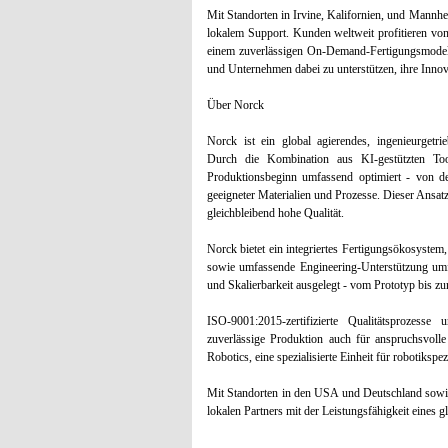
Mit Standorten in Irvine, Kalifornien, und Mannhe
lokalem Support. Kunden weltweit profitieren v
einem zuverlässigen On-Demand-Fertigungsmodell. 
und Unternehmen dabei zu unterstützen, ihre Innova
Über Norck
Norck ist ein global agierendes, ingenieurgetr
Durch die Kombination aus KI-gestützten Tool
Produktionsbeginn umfassend optimiert - von de
geeigneter Materialien und Prozesse. Dieser Ansat
gleichbleibend hohe Qualität.
Norck bietet ein integriertes Fertigungsökosyste
sowie umfassende Engineering-Unterstützung umfa
und Skalierbarkeit ausgelegt - vom Prototyp bis zu
ISO-9001:2015-zertifizierte Qualitätsprozesse
zuverlässige Produktion auch für anspruchsvoll
Robotics, eine spezialisierte Einheit für robotik
Mit Standorten in den USA und Deutschland sowie
lokalen Partners mit der Leistungsfähigkeit eines g