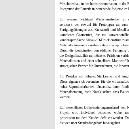
Maschinenbau, in der Industrieautomation, in der E
Integration der Bauteile in bestehende Systeme im F
Ein weiterer wichtiger Wachstumstreiber ist de
services), der sowohl für Prototypen als auch 
Fertigungslösungen aus Kunststoff und Metall 
komplexer Geometrien, die mit konventionell
kundenspezifische Metall-3D-Druck eröffnet zusät
Materialoptimierung - insbesondere in anspruchsv
Durch die Kombination von additiver Fertigung 
die Designflexibilität mit höchster Präzision verb
Materialkosten und einer schnelleren Markteinfü
strategischen Partner für Unternehmen, die Innova
Für Projekte mit höheren Stückzahlen und langfr
Diese eignen sich besonders für die wirtschaftli
hoher Reproduzierbarkeit. Unterstützt durch fun
Materialberatung, stellt Norck sicher, dass Baute
werden.
Ein wesentliches Differenzierungsmerkmal von N
Projekt wird individuell betrachtet, wobei te
gemeinsam mit dem Kunden definiert werden. Dies
die weit über Standardangebote hinausgehen.