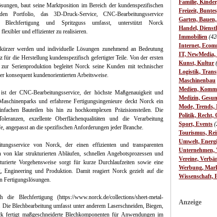
Familie, Kinde
sungen, baut seine Marktposition im Bereich der kundenspezifischen
Freizeit, Bunte
en Portfolio, das 3D-Druck-Service, CNC-Bearbeitungsservice
Garten, Bauen
ing), Blechfertigung und Spritzguss umfasst, unterstützt Norck
Handel, Dienst
lexibler und effizienter zu realisieren.
Immobilien
(42
Internet, Ecom
r kürzer werden und individuelle Lösungen zunehmend an Bedeutung
IT, NewMedia,
 für die Herstellung kundenspezifisch gefertigter Teile. Von der ersten
Kunst, Kultur
 zur Serienproduktion begleitet Norck seine Kunden mit technischer
Logistik, Trans
er konsequent kundenorientierten Arbeitsweise.
Maschinenbau
Medien, Komm
s ist der CNC-Bearbeitungsservice, der höchste Maßgenauigkeit und
Medizin, Gesun
Maschinenparks und erfahrene Fertigungsingenieure deckt Norck ein
Mode, Trends, L
fachen Bauteilen bis hin zu hochkomplexen Präzisionsteilen. Die
Politik, Recht, 
leranzen, exzellente Oberflächenqualitäten und die Verarbeitung
Sport, Events
(
fe, angepasst an die spezifischen Anforderungen jeder Branche.
Tourismus, Rei
Umwelt, Energ
ungsservice von Norck, der einen effizienten und transparenten
Unternehmen, W
n von klar strukturierten Abläufen, schnellen Angebotsprozessen und
Vereine, Verbä
ukturierte Vorgehensweise sorgt für kurze Durchlaufzeiten sowie eine
Werbung, Mark
 Engineering und Produktion. Damit reagiert Norck gezielt auf die
Wissenschaft, 
en Fertigungslösungen.
ie Blechfertigung (https://www.norck.de/collections/sheet-metal-
Anzeige
io. Die Blechbearbeitung umfasst unter anderem Laserschneiden, Biegen,
 fertigt maßgeschneiderte Blechkomponenten für Anwendungen im