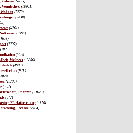
r, Zuhause
(4175)
s, Vermischtes
(10951)
, Wohnen
(7272)
leistungen
(7438)
05)
merce
(4261)
 Software
(16994)
(4659)
port
(2297)
(2020)
unikation
(5020)
dheit, Wellness
(13806)
ifestyle
(4985)
Gesellschaft
(9214)
2868)
sen
(11789)
ie
(5255)
irtschaft, Finanzen
(21620)
nde
(977)
eting, Marktforschung
(4170)
Forschung, Technik
(2164)