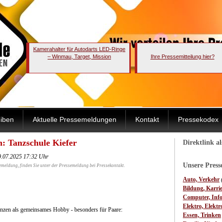
Kamerahalter für Autodarts LED-Ringe
– Winmau, Target, Mission
Ihre Pressemitteilung hier?
iben
Aktuelle Pressemeldungen
Kontakt
Pressekodex
n: Tanzschule Kiefer
Direktlink a
9.07.2025 17:32 Uhr
Unsere Pres
emeldung, finden Sie unter der Pressemeldung bei Pressekontakt.
Auto, Verkehr
Bildung, Karri
Computer, Inf
Elektro, Elektr
nzen als gemeinsames Hobby - besonders für Paare:
Essen, Trinken