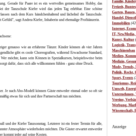
Familie, Kinde
ung. Gerade für Paare ist es ein wertvolles gemeinsames Hobby, das
Freizeit, Bunte
Bei der Tanzschule Kiefer wird das jeden Tag erlebbar. Eine schöne
Garten, Bauen
rlassen nach dem Kurs händchenhaltend und lächelnd die Tanzschule.
Handel, Dienst
t Gefühl", sagt Andrea Kiefer, Inhaberin und ehemalige Profitänzerin.
Immobilien
(42
Internet, Ecom
IT, NewMedia,
achsene:
Kunst, Kultur
Logistik, Trans
steiger genauso wie an erfahrene Tänzer. Kinder können ab vier Jahren
Maschinenbau
ugendliche gibt es coole Choreografien, während Erwachsene Standard,
Medien, Komm
. Wer möchte, kann sein Können in Spezialkursen, beispielsweise beim
Medizin, Gesun
sorgt dafür, dass sich alle willkommen fühlen - ganz ohne Druck.
Mode, Trends, L
Politik, Recht, 
Sport, Events
(
Tourismus, Rei
Umwelt, Energ
iter. Je nach Abo-Modell können Gäste entweder einmal oder so oft sie
Unternehmen, W
lmäßig etwas für sich und ihre Partnerschaft tun möchten.
Vereine, Verbä
Werbung, Mark
Wissenschaft, 
l und der Kiefer Tanzsonntag. Letzterer ist ein fester Termin für alle,
Anzeige
pannter Atmosphäre wiederholen möchten. Die Gäster erwartet entwerder
er kommt jeder auf seine Kosten.