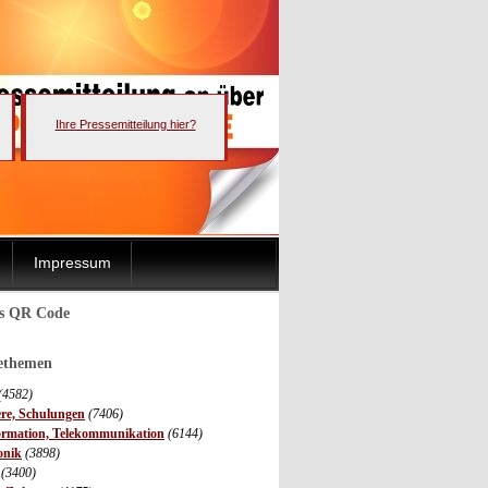
Ihre Pressemitteilung hier?
Impressum
ls QR Code
sethemen
(4582)
ere, Schulungen
(7406)
ormation, Telekommunikation
(6144)
onik
(3898)
(3400)