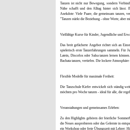
Tanzen ist nicht nur Bewegung, sondern Verbind
Nähe schafft und den Alltag hinter sich lässt. 
Anekdote: Viele Paare, die gemeinsam tanzen, ve
"Tanzen stärkt die Beziehung - ohne Worte, aber mi
Vielfältige Kurse für Kinder, Jugendliche und Erw
Das breit gefächerte Angebot richtet sich an Ein
spielerisch erste Tanzerfahrungen sammeln. Für J
Latein, Discofox oder Salsa tanzen lernen können
Bachata tanzen, vertiefen. Die lockere Atmosphäre 
Flexible Modelle für maximale Freiheit:
Die Tanzschule Kiefer entwickelt sich ständig we
möchten pro Woche tanzen - ideal für alle, die rege
Veranstaltungen und gemeinsames Erleben:
Zu den Highlights gehören der feierliche Sommerbal
die Neues ausprobieren oder das Gelernte in ents
ein Workshop oder freie Übungszeit mit Lehrer: Hi