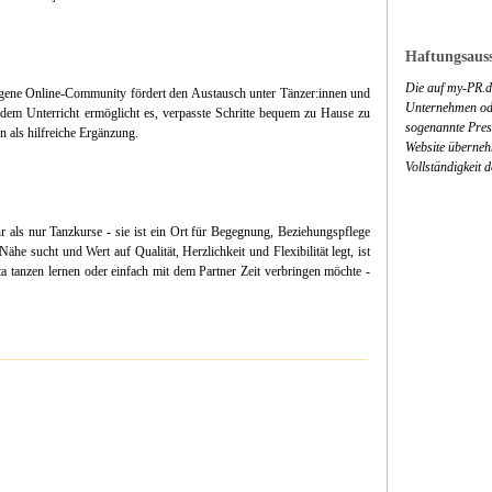
Haftungsauss
Die auf my-PR.de
eigene Online-Community fördert den Austausch unter Tänzer:innen und
Unternehmen ode
 dem Unterricht ermöglicht es, verpasste Schritte bequem zu Hause zu
sogenannte Press
n als hilfreiche Ergänzung.
Website überneh
Vollständigkeit 
r als nur Tanzkurse - sie ist ein Ort für Begegnung, Beziehungspflege
ähe sucht und Wert auf Qualität, Herzlichkeit und Flexibilität legt, ist
ta tanzen lernen oder einfach mit dem Partner Zeit verbringen möchte -