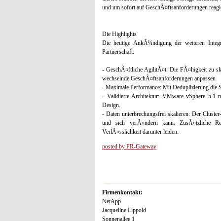
und um sofort auf GeschÃ¤ftsanforderungen reagi
Die Highlights
Die heutige AnkÃ¼ndigung der weiteren Inte
Partnerschaft:
- GeschÃ¤ftliche AgilitÃ¤t: Die FÃ¤higkeit zu sk
wechselnde GeschÃ¤ftsanforderungen anpassen
- Maximale Performance: Mit Deduplizierung die S
- Validierte Architektur: VMware vSphere 5.1 
Design.
- Daten unterbrechungsfrei skalieren: Der Cluste
und sich verÃ¤ndern kann. ZusÃ¤tzliche Re
VerlÃ¤sslichkeit darunter leiden.
posted by PR-Gateway
Firmenkontakt:
NetApp
Jacqueline Lippold
Sonnenallee 1