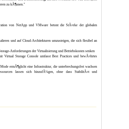
eren zu kÃ¶nnen."
gration von NetApp und VMware betont die StÃ¤rke der globalen
alieren und auf Cloud-Architekturen umzusteigen, die sich flexibel an
torage-Anforderungen der Virtualisierung und Betriebskosten senken
mit Virtual Storage Console umfasst Best Practices und bewÃ¤hrtes
r-Mode ermÃ¶glicht eine Infrastruktur, die unterbrechungsfrei wachsen
ssourcen lassen sich hinzufÃ¼gen, ohne dass StabilitÃ¤t und