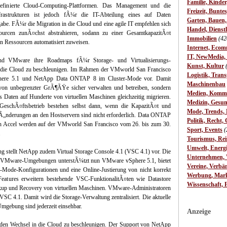
Familie, Kinde
 definierte Cloud-Computing-Plattformen. Das Management und die
Freizeit, Bunte
nfrastrukturen ist jedoch fÃ¼r die IT-Abteilung eines auf Daten
Garten, Bauen
be. FÃ¼r die Migration in die Cloud und eine agile IT empfehlen sich
Handel, Dienst
urcen zunÃ¤chst abstrahieren, sodann zu einer GesamtkapazitÃ¤t
Immobilien
(42
n Ressourcen automatisiert zuweisen.
Internet, Ecom
IT, NewMedia,
nd VMware ihre Roadmaps fÃ¼r Storage- und Virtualisierungs-
Kunst, Kultur
n die Cloud zu beschleunigen. Im Rahmen der VMworld San Francisco
Logistik, Trans
Sphere 5.1 und NetApp Data ONTAP 8 im Cluster-Mode vor. Damit
Maschinenbau
on unbegrenzter GrÃ¶ÃŸe sicher verwalten und betreiben, sondern
Medien, Komm
Daten auf Hunderte von virtuellen Maschinen gleichzeitig migrieren.
Medizin, Gesun
r GeschÃ¤ftsbetrieb bestehen selbst dann, wenn die KapazitÃ¤t und
Mode, Trends, L
. Ã„nderungen an den Hostservern sind nicht erforderlich. Data ONTAP
Politik, Recht, 
 Accel werden auf der VMworld San Francisco vom 26. bis zum 30.
Sport, Events
(
.
Tourismus, Rei
Umwelt, Energ
stellt NetApp zudem Virtual Storage Console 4.1 (VSC 4.1) vor. Die
Unternehmen, W
 VMware-Umgebungen unterstÃ¼tzt nun VMware vSphere 5.1, bietet
Vereine, Verbä
Mode-Konfigurationen und eine Online-Justierung von nicht korrekt
Werbung, Mark
 Features erweitern bestehende VSC-FunktionalitÃ¤ten wie Datastore
Wissenschaft, 
ckup und Recovery von virtuellen Maschinen. VMware-Administratoren
C 4.1. Damit wird die Storage-Verwaltung zentralisiert. Die aktuelle
mgebung sind jederzeit einsehbar.
Anzeige
en Wechsel in die Cloud zu beschleunigen. Der Support von NetApp