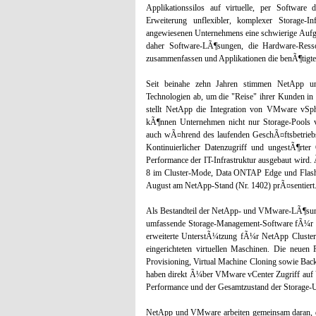
Applikationssilos auf virtuelle, per Software
Erweiterung unflexibler, komplexer Storage-I
angewiesenen Unternehmens eine schwierige Aufga
daher Software-LÃ¶sungen, die Hardware-Resso
zusammenfassen und Applikationen die benÃ¶tigte
Seit beinahe zehn Jahren stimmen NetApp u
Technologien ab, um die "Reise" ihrer Kunden i
stellt NetApp die Integration von VMware v
kÃ¶nnen Unternehmen nicht nur Storage-Pools v
auch wÃ¤hrend des laufenden GeschÃ¤ftsbetriebs 
Kontinuierlicher Datenzugriff und ungestÃ¶rte
Performance der IT-Infrastruktur ausgebaut wird
8 im Cluster-Mode, Data ONTAP Edge und Flash
August am NetApp-Stand (Nr. 1402) prÃ¤sentiert
Als Bestandteil der NetApp- und VMware-LÃ¶sung 
umfassende Storage-Management-Software fÃ¼r
erweiterte UnterstÃ¼tzung fÃ¼r NetApp Cluster-
eingerichteten virtuellen Maschinen. Die neuen
Provisioning, Virtual Machine Cloning sowie Ba
haben direkt Ã¼ber VMware vCenter Zugriff auf VS
Performance und der Gesamtzustand der Storage-U
NetApp und VMware arbeiten gemeinsam daran, d