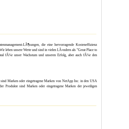
tenmanagement-LÃ¶sungen, die eine hervorragende Kosteneffizienz
Wir leben unsere Werte und sind in vielen LÃ¤ndern als "Great Place to
mental fÃ¼r unser Wachstum und unseren Erfolg, aber auch fÃ¼r den
r sind Marken oder eingetragene Marken von NetApp Inc. in den USA
er Produkte sind Marken oder eingetragene Marken der jeweiligen