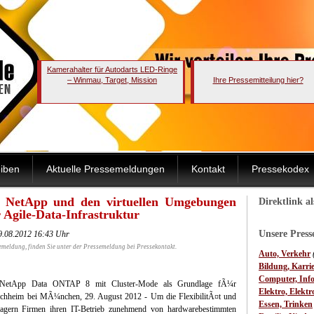
Kamerahalter für Autodarts LED-Ringe
– Winmau, Target, Mission
Ihre Pressemitteilung hier?
iben
Aktuelle Pressemeldungen
Kontakt
Pressekodex
 NetApp und den virtuellen Umgebungen
Direktlink a
 Agile-Data-Infrastruktur
Unsere Pres
29.08.2012 16:43 Uhr
emeldung, finden Sie unter der Pressemeldung bei Pressekontakt.
Auto, Verkehr
Bildung, Karri
Computer, Inf
 NetApp Data ONTAP 8 mit Cluster-Mode als Grundlage fÃ¼r
Elektro, Elektr
irchheim bei MÃ¼nchen, 29. August 2012 - Um die FlexibilitÃ¤t und
Essen, Trinken
rlagern Firmen ihren IT-Betrieb zunehmend von hardwarebestimmten