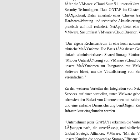
fÃ¼r die VMware vCloud Suite 5.1 unterstÃ¼tzt 
Security-Technologien. Data ONTAP im Cluster-
MÃ¶glichkeit, Daten innerhalb eines Clusters tr
Hardware-Wartung und technische Aktualisierung
praktisch auf null reduziert. NetApp bietet ein
VMware. Sie umfasst VMware vCloud Director,
"Das eigene Rechenzentrum in eine hoch automati
taktische MaÃŸnahme. Die Basis fÃ¼r diesen GeschÃ
einfach administrierbaren Shared-Storage-Plattf
"Mit der UnterstÃ¼tzung von VMware vCloud Suit
unsere MaÃŸnahmen zur Integration mit VMwa
Software bietet, um die Virtualisierung von S
vereinfachen."
Zu den weiteren Vorteilen der Integration von 
Services auf einer virtuellen, unter VMware ge
adressiert den Bedarf von Unternehmen mit zahlre
und eine einfache Datensicherung benÃ¶tigen. Z
Infrastruktur eingebunden werden.
"Unternehmen jeder GrÃ¶ÃŸe erkennen die Vorteil
LÃ¶sungen nach, die zuverlÃ¤ssig und skalierb
Global Strategic Alliances, VMware. "Mit der
unsere Kunden die notwendige Storage-Effizienz,