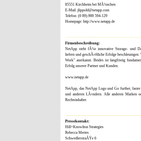
85551 Kirchheim bei MÃ¼nchen
E-Mail: jlippold@netapp.com
Telefon: (0 89).900 594-129
Homepage: http://www.netapp.de
Firmenbeschreibung:
NetApp steht fÃ¼r innovative Storage- und Da
liefern und geschÃ¤ftliche Erfolge beschleunigen. 
Work" anerkannt. Beides ist langfristig funda
Erfolg unserer Partner und Kunden.
www.netapp.de
NetApp, das NetApp Logo und Go further, faste
und anderen LÃ¤ndern. Alle anderen Marken od
Rechtsinhaber.
Pressekontakt:
Hill+Knowlton Strategies
Rebecca Mertes
SchwedlerstraÃŸe 6