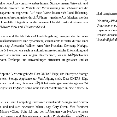
eine neue Ã„ra von softwarebestimmten Storage, neuen Netzwerk- und
Mode erweitert die Vorteile der Virtualisierung mit VMware um die
ansparent zu migrieren. Auf diese Weise lassen sich Load Balancing,
Haftungsauss
en unterbrechungsfrei durchfÃ¼hren - geplante Ausfallzeiten werden
Die auf my-PR.de
e komplette Integration in die gesamte Cloud-Infrastruktur-Suite von
Unternehmen ode
 VMware View und VMware vShield.
sogenannte Press
Website überneh
sierte und flexible Private-Cloud-Umgebung umzugestalten ist keine
Vollständigkeit 
¤ftsansatz ist eine dynamische, virtualisierte Infrastruktur mit einer
orm", sagt Alexander Wallner, Area Vice President Germany, NetApp.
e 5.1 werden wir auch in Zukunft unsere technische Entwicklung und
re abstimmen. Wir zeigen Unternehmen, welche MÃ¶glichkeiten
ervern, Desktops und Anwendungen effizienter zu gestalten und zu
NetApp und VMware gehÃ¶rt Data ONTAP Edge, das Enterprise Storage
hosteten Storage-Appliance zur VerfÃ¼gung stellt. Data ONTAP Edge
ichen Standorten, die einen mÃ¶glichst wartungsarmen Storage vor Ort
weigstellen kÃ¶nnen somit ohne EinschrÃ¤nkungen in eine Shared-IT-
e des Cloud Computing und fragen virtualisierte Storage- und Server-
ar sind und sich bewÃ¤hrt haben", sagt Gary Green, Vice President
 VMware vCloud Suite 5.1 und den LÃ¶sungen von NetApp erhalten
 Performance und Datensicherung, um ihre ProduktivitÃ¤t zu erhÃ¶hen