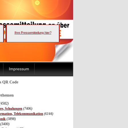
Ihre Pressemitteilung hier?
Impressum
ls QR Code
sethemen
(4582)
ere, Schulungen
(7406)
ormation, Telekommunikation
(6144)
onik
(3898)
(3400)