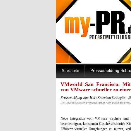
Startseite
Pressemeldung Schre
VMworld San Francisco: Mit
von VMware schneller zu einer
Pressemeldung von: Hill+Knowlton Strategies - 
Den verantwortlichen Pressekontakt, für den Inhalt der Press
Neue Integration von VMware vSphere und
beschleunigten, konstanten GeschÃ¤ftsbetrieb K
Effizienz virtueller Umgebungen zu nutzen, ve