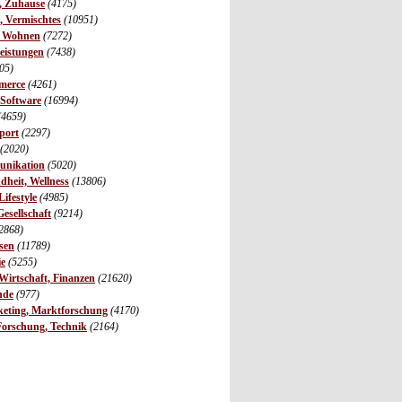
r, Zuhause
(4175)
s, Vermischtes
(10951)
, Wohnen
(7272)
leistungen
(7438)
05)
merce
(4261)
 Software
(16994)
(4659)
port
(2297)
(2020)
unikation
(5020)
dheit, Wellness
(13806)
ifestyle
(4985)
Gesellschaft
(9214)
2868)
sen
(11789)
ie
(5255)
irtschaft, Finanzen
(21620)
nde
(977)
eting, Marktforschung
(4170)
Forschung, Technik
(2164)