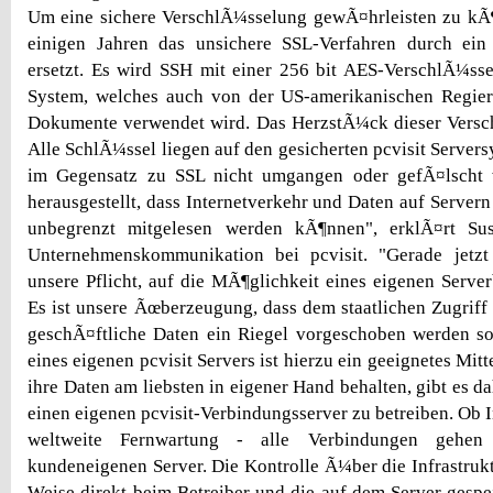
Um eine sichere VerschlÃ¼sselung gewÃ¤hrleisten zu kÃ¶
einigen Jahren das unsichere SSL-Verfahren durch ein 
ersetzt. Es wird SSH mit einer 256 bit AES-VerschlÃ¼ss
System, welches auch von der US-amerikanischen Regie
Dokumente verwendet wird. Das HerzstÃ¼ck dieser Versc
Alle SchlÃ¼ssel liegen auf den gesicherten pcvisit Serve
im Gegensatz zu SSL nicht umgangen oder gefÃ¤lscht 
herausgestellt, dass Internetverkehr und Daten auf Server
unbegrenzt mitgelesen werden kÃ¶nnen", erklÃ¤rt Sus
Unternehmenskommunikation bei pcvisit. "Gerade jetz
unsere Pflicht, auf die MÃ¶glichkeit eines eigenen Server
Es ist unsere Ãœberzeugung, dass dem staatlichen Zugriff
geschÃ¤ftliche Daten ein Riegel vorgeschoben werden so
eines eigenen pcvisit Servers ist hierzu ein geeignetes Mit
ihre Daten am liebsten in eigener Hand behalten, gibt es d
einen eigenen pcvisit-Verbindungsserver zu betreiben. Ob 
weltweite Fernwartung - alle Verbindungen gehe
kundeneigenen Server. Die Kontrolle Ã¼ber die Infrastrukt
Weise direkt beim Betreiber und die auf dem Server gespe