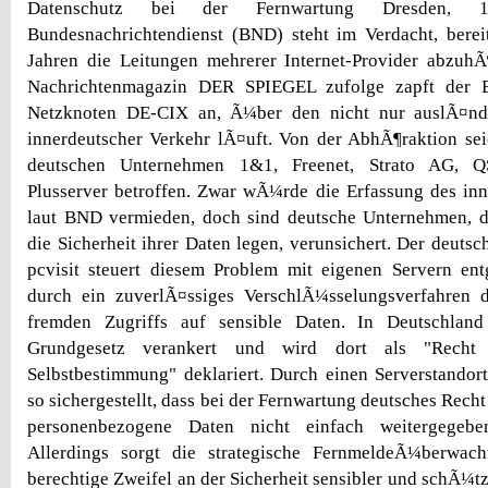
Datenschutz bei der Fernwartung Dresden, 
Bundesnachrichtendienst (BND) steht im Verdacht, berei
Jahren die Leitungen mehrerer Internet-Provider abzuh
Nachrichtenmagazin DER SPIEGEL zufolge zapft der 
Netzknoten DE-CIX an, Ã¼ber den nicht nur auslÃ¤ndi
innerdeutscher Verkehr lÃ¤uft. Von der AbhÃ¶raktion se
deutschen Unternehmen 1&1, Freenet, Strato AG, 
Plusserver betroffen. Zwar wÃ¼rde die Erfassung des in
laut BND vermieden, doch sind deutsche Unternehmen, 
die Sicherheit ihrer Daten legen, verunsichert. Der deutsc
pcvisit steuert diesem Problem mit eigenen Servern en
durch ein zuverlÃ¤ssiges VerschlÃ¼sselungsverfahren 
fremden Zugriffs auf sensible Daten. In Deutschland
Grundgesetz verankert und wird dort als "Recht a
Selbstbestimmung" deklariert. Durch einen Serverstandor
so sichergestellt, dass bei der Fernwartung deutsches Rec
personenbezogene Daten nicht einfach weitergegeb
Allerdings sorgt die strategische FernmeldeÃ¼berw
berechtige Zweifel an der Sicherheit sensibler und schÃ¼