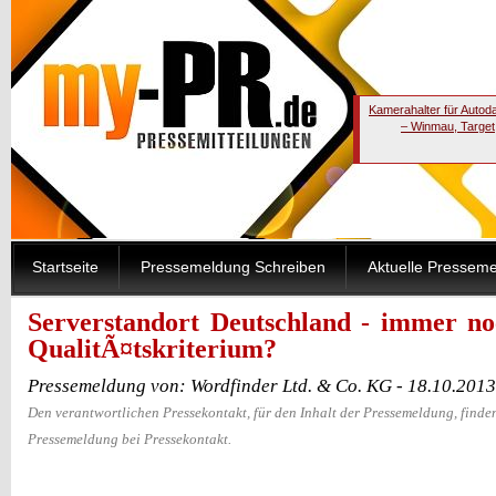
Kamerahalter für Autod
– Winmau, Target
Startseite
Pressemeldung Schreiben
Aktuelle Pressem
Serverstandort Deutschland - immer noc
QualitÃ¤tskriterium?
Pressemeldung von: Wordfinder Ltd. & Co. KG - 18.10.201
Den verantwortlichen Pressekontakt, für den Inhalt der Pressemeldung, finden
Pressemeldung bei Pressekontakt.