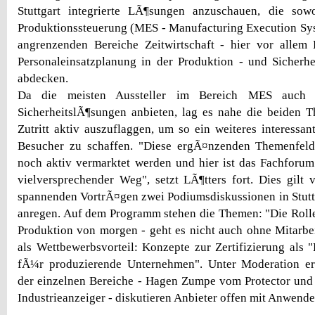
Stuttgart integrierte LÃ¶sungen anzuschauen, die so
Produktionssteuerung (MES - Manufacturing Execution Sys
angrenzenden Bereiche Zeitwirtschaft - hier vor alle
Personaleinsatzplanung in der Produktion - und Sicherheit
abdecken.
Da die meisten Aussteller im Bereich MES auch Ze
SicherheitslÃ¶sungen anbieten, lag es nahe die beiden 
Zutritt aktiv auszuflaggen, um so ein weiteres interessa
Besucher zu schaffen. "Diese ergÃ¤nzenden Themenfel
noch aktiv vermarktet werden und hier ist das Fachforum
vielversprechender Weg", setzt LÃ¶tters fort. Dies gilt 
spannenden VortrÃ¤gen zwei Podiumsdiskussionen in Stut
anregen. Auf dem Programm stehen die Themen: "Die Roll
Produktion von morgen - geht es nicht auch ohne Mitarbei
als Wettbewerbsvorteil: Konzepte zur Zertifizierung als 
fÃ¼r produzierende Unternehmen". Unter Moderation erf
der einzelnen Bereiche - Hagen Zumpe vom Protector un
Industrieanzeiger - diskutieren Anbieter offen mit Anwende