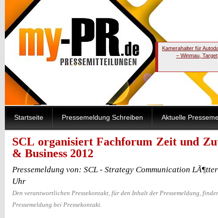
Kamerahalter für Autod
– Winmau, Target
Startseite
Pressemeldung Schreiben
Aktuelle Pressem
SCL organisiert Fachforum Zeit und Zut
& Business 2012
Pressemeldung von: SCL - Strategy Communication LÃ¶tter
Uhr
Den verantwortlichen Pressekontakt, für den Inhalt der Pressemeldung, finden
Pressemeldung bei Pressekontakt.