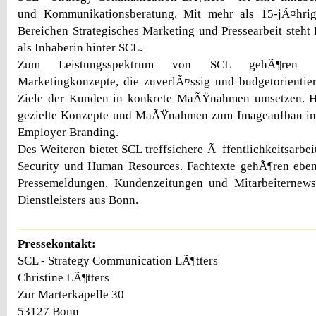
und Kommunikationsberatung. Mit mehr als 15-jÃ¤hrig
Bereichen Strategisches Marketing und Pressearbeit steht 
als Inhaberin hinter SCL.
Zum Leistungsspektrum von SCL gehÃ¶ren p
Marketingkonzepte, die zuverlÃ¤ssig und budgetorientie
Ziele der Kunden in konkrete MaÃŸnahmen umsetzen. H
gezielte Konzepte und MaÃŸnahmen zum Imageaufbau im M
Employer Branding.
Des Weiteren bietet SCL treffsichere Ã–ffentlichkeitsarbei
Security und Human Resources. Fachtexte gehÃ¶ren ebens
Pressemeldungen, Kundenzeitungen und Mitarbeiternew
Dienstleisters aus Bonn.
Pressekontakt:
SCL - Strategy Communication LÃ¶tters
Christine LÃ¶tters
Zur Marterkapelle 30
53127 Bonn