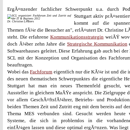
ErgÃ¤nzender fachlicher Schwerpunkt u.a. durch Pod
Stuttgart aktiv prÃ¤sentie
Dr. Christine LÃ¶tters
kommt auf die spannen
Themen fÃ¼r die Besucher an", erlÃ¤utert Dr. Christine LÃ
steht. Die erfahrene
Kommunikationsstrategin
weiÃŸ wovon
doch Ã¼ber zehn Jahre die
Strategische Kommunikation
e
Softwarehauses geleitet. Diese Erfahrung gab auch bei der
SCL mit der Konzeption und Organisation des Fachforums
beauftragen.
Wobei das
Fachforum
eigentlich nur die KÃ¼r ist und die 
des neuen thematischen Schwerpunktes die eigentliche He
Stuttgart hat man ein neues Themenfeld gesucht, w
Aussteller in gleichem MaÃŸe anspricht. Die Zielgruppe d
vor allem GeschÃ¤ftsfÃ¼hrer, Betriebs- und Produktions
beiden Themen Zeit und Zutritt eng mit dem bereits auf de
Thema MES verbunden sind. Gesucht werden heute vo
Systeme, die sich in problemlos in die vorhandene
einfÃ¼gen lassen und diese optimal ergÃ¤nzen. Was liegt d