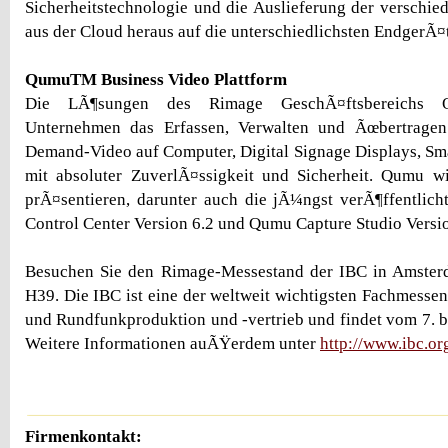
Sicherheitstechnologie und die Auslieferung der verschie
aus der Cloud heraus auf die unterschiedlichsten EndgerÃ¤t
QumuTM Business Video Plattform
Die LÃ¶sungen des Rimage GeschÃ¤ftsbereichs 
Unternehmen das Erfassen, Verwalten und Ãœbertrage
Demand-Video auf Computer, Digital Signage Displays, Sm
mit absoluter ZuverlÃ¤ssigkeit und Sicherheit. Qumu w
prÃ¤sentieren, darunter auch die jÃ¼ngst verÃ¶ffentlic
Control Center Version 6.2 und Qumu Capture Studio Versio
Besuchen Sie den Rimage-Messestand der IBC in Amsterd
H39. Die IBC ist eine der weltweit wichtigsten Fachmessen
und Rundfunkproduktion und -vertrieb und findet vom 7. bi
Weitere Informationen auÃŸerdem unter
http://www.ibc.or
Firmenkontakt: