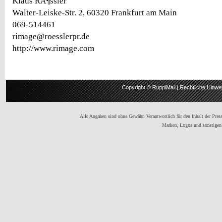
Klaus RÃ¶ssler
Walter-Leiske-Str. 2, 60320 Frankfurt am Main
069-514461
rimage@roesslerpr.de
http://www.rimage.com
Copyright ©
RuppiMail
|
Rechtliche Hinwe
Alle Angaben sind ohne Gewähr. Verantwortlich für den Inhalt der Presse
Marken, Logos und sonstigen 