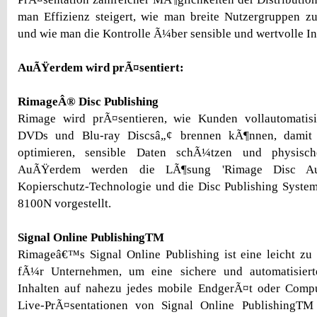
man Effizienz steigert, wie man breite Nutzergruppen zu
und wie man die Kontrolle Ã¼ber sensible und wertvolle In
AuÃŸerdem wird prÃ¤sentiert:
RimageÂ® Disc Publishing
Rimage wird prÃ¤sentieren, wie Kunden vollautomatisi
DVDs und Blu-ray Discsâ„¢ brennen kÃ¶nnen, damit i
optimieren, sensible Daten schÃ¼tzen und physisch
AuÃŸerdem werden die LÃ¶sung 'Rimage Disc Auth
Kopierschutz-Technologie und die Disc Publishing Syst
8100N vorgestellt.
Signal Online PublishingTM
Rimageâ€™s Signal Online Publishing ist eine leicht zu
fÃ¼r Unternehmen, um eine sichere und automatisier
Inhalten auf nahezu jedes mobile EndgerÃ¤t oder Comp
Live-PrÃ¤sentationen von Signal Online PublishingTM