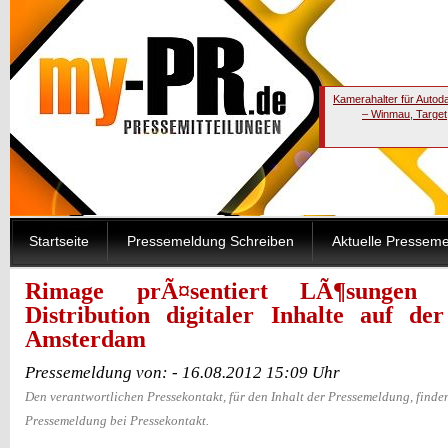
Kamerahalter für Autod
– Winmau, Target
Startseite
Pressemeldung Schreiben
Aktuelle Pressem
Rimage prÃ¤sentiert LÃ¶sungen 
Distribution digitaler Inhalte auf d
Amsterdam
Pressemeldung von: - 16.08.2012 15:09 Uhr
Den verantwortlichen Pressekontakt, für den Inhalt der Pressemeldung, finden
Pressemeldung bei Pressekontakt.