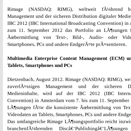
Rimage (NASDAQ: RIMG), weltweit fÃ¼hrend be
Management und der sicheren Distribution digitaler Medien
IBC 2012 (IBC International Broadcasting Convention) in
zum 11. September 2012 das Portfolio an LÃ¶sungen f
Ãœbermittlung von Text-, Bild-, Audio- oder Vide
Smartphones, PCs und andere EndgerÃ¤te prÃ¤sentieren.
Multimedia Enterprise Content Management (ECM) un
Tablets, Smartphones und PCs
Dietzenbach, August 2012. Rimage (NASDAQ: RIMG), we
zuverlÃ¤ssigen Management und der sicheren Dist
Medieninhalte, wird auf der IBC 2012 (IBC Interna
Convention) in Amsterdam vom 7. bis zum 11. September 
LÃ¶sungen fÃ¼r die konsistente Ãœbermittlung von Text-
Videodaten an Tablets, Smartphones, PCs und andere Endge
Das umfangreiche Rimage LÃ¶sungsportfolio reicht inzwi
branchenfÃ¼hrenden Discâ€‘Publishingâ€‘LÃ¶sung