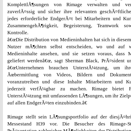
KomplettlÃ¶sungen von Rimage verwalten und ver
zuverlÃ¤ssig und sicher ihre relevanten geschÃ¤ftlich
jedes erforderliche EndgerÃ¤t bei Mitarbeitern und Ku
ZusammengehÃ¶rigkeit, Begeisterung, Teamwork s
Kontrolle.
â€œDie Distribution von Medieninhalten hat sich in diesem
Nutzer mÃ¶chten selbst entscheiden, wo und auf 
Medieninhalte ansehen, und sie setzen voraus, dass M
geliefert werdenâ€œ, sagt Sherman Black, PrÃ¤sident
â€œUnternehmen brauchen UnterstÃ¼tzung, um ihr
Ãœbermittlung von Videos, Bildern und Dokumen
voranzutreiben und diese Inhalte Mitarbeitern und 
jederzeit verfÃ¼gbar zu machen. Rimage bietet 
UnterstÃ¼tzung mit umfassenden LÃ¶sungen, um ihr Zielp
auf allen EndgerÃ¤ten einzubinden.â€
Rimage stellt sein LÃ¶sungsportfolio auf der diesjÃ¤hr
Messestand H39 vor. Die Besucher des Rimage-St
PrÃ¤sentation zahlreicher MÃ¶glichkeiten der Distribution 