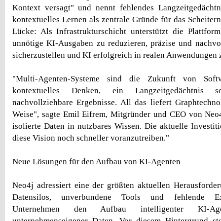
Kontext versagt" und nennt fehlendes Langzeitgedächt
kontextuelles Lernen als zentrale Gründe für das Scheitern
Lücke: Als Infrastrukturschicht unterstützt die Plattfo
unnötige KI-Ausgaben zu reduzieren, präzise und nachvo
sicherzustellen und KI erfolgreich in realen Anwendungen z
"Multi-Agenten-Systeme sind die Zukunft von Softw
kontextuelles Denken, ein Langzeitgedächtnis 
nachvollziehbare Ergebnisse. All das liefert Graphtechnol
Weise", sagte Emil Eifrem, Mitgründer und CEO von Neo4
isolierte Daten in nutzbares Wissen. Die aktuelle Investit
diese Vision noch schneller voranzutreiben."
Neue Lösungen für den Aufbau von KI-Agenten
Neo4j adressiert eine der größten aktuellen Herausford
Datensilos, unverbundene Tools und fehlende Ex
Unternehmen den Aufbau intelligenter KI-A
unternehmenseigener Daten. Vor diesem Hintergrund st