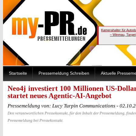
Kamerahalter für Autod
– Winmau, Target
Startseite
Pressemeldung Schreiben
Aktuelle Pressem
Neo4j investiert 100 Millionen US-Doll
startet neues Agentic-AI-Angebot
Pressemeldung von: Lucy Turpin Communications - 02.10.
Den verantwortlichen Pressekontakt, für den Inhalt der Pressemeldung, finden
Pressemeldung bei Pressekontakt.