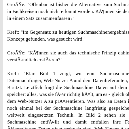
GroÃŸe: "Offenbar ist bisher die Alternative zum Suchm
in Fachkreisen noch nicht erkannt worden. KÃ¶nnen sie den
in einem Satz zusammenfassen?"
Kreft: "Im Gegensatz zu heutigen Suchmaschinenergebnis
Konzept gefunden, was gesucht wird."
GroÃŸe: "KÃ¶nnen sie auch das technische Prinzip dahin
verstÃ¤ndlich erklÃ¤ren?"
Kreft: "Klar. Bild 1 zeigt, wie eine Suchmasch
Datennachfrager, Web-Nutzer A und dem Datenlieferanten,
B sitzt. Letztlich fragt die Suchmaschine Daten auf de
speichert alles, was sie fÃ¼r richtig hÃ¤lt, um es - gleich o
dem Web-Nutzer A zu prÃ¤sentieren. Was also an Daten i
noch einmal bei der Suchmaschine langfristig gespeiche
weltweit eingesetzten Technik. In Bild 2 sehen sie 
Suchmaschine entfÃ¤llt und damit entfallen ihre F
Ã¼beralterten Daten nicht mehr da sind. Web Nutzer A u