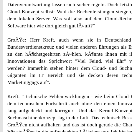
Datenverantwortung lassen sich sicher regeln. Doch letztl
Cloud-Konzept selbst: Weil die Rechenleistungen steigen,
dem lokalen Server. Was soll also auf dem Cloud-Rechn
Software hier wie dort gleich gut lÃ¤uft?"
GroÃŸe: Herr Kreft, auch wenn sie in Deutschland 
Bundesverdienstkreuz und vielen anderen Ehrungen als E
zu den hÃ¶chstgeehrten zÃ¤hlen, kÃ¶nnte ihnen mit i
Innovationen das Sprichwort "Viel Feind, viel Ehr" vi
werden? Immerhin stehen hinter dem Cloud- und Suchm
Giganten im IT Bereich und sie decken deren techn
Marketinggags auf".
Kreft: "Technische Fehlentwicklungen - wie beim Cloud-
dem technischen Fortschritt auch ohne den einen Innov
lang aufgedeckt und korrigiert. Und das Kernel-Konzept
Suchmaschinenkonzept lag in der Luft. Das technisch Bes
GroÃŸen nicht aufhalten und das ist doch gerade die Chan
Wir stoÃŸen in die aufgedeckten LÃ¼cken vor. Ich bin hal