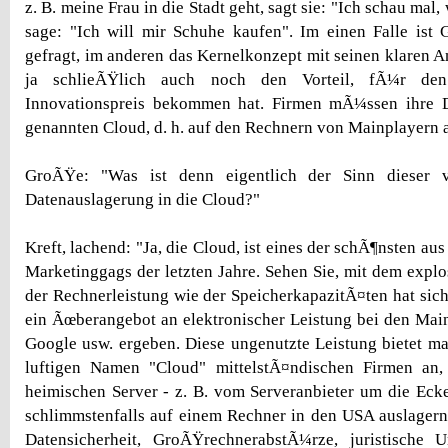
z. B. meine Frau in die Stadt geht, sagt sie: "Ich schau mal, 
sage: "Ich will mir Schuhe kaufen". Im einen Falle ist
gefragt, im anderen das Kernelkonzept mit seinen klaren A
ja schlieÃŸlich auch noch den Vorteil, fÃ¼r de
Innovationspreis bekommen hat. Firmen mÃ¼ssen ihre D
genannten Cloud, d. h. auf den Rechnern von Mainplayern 
GroÃŸe: "Was ist denn eigentlich der Sinn dieser v
Datenauslagerung in die Cloud?"
Kreft, lachend: "Ja, die Cloud, ist eines der schÃ¶nsten 
Marketinggags der letzten Jahre. Sehen Sie, mit dem expl
der Rechnerleistung wie der SpeicherkapazitÃ¤ten hat sich
ein Ãœberangebot an elektronischer Leistung bei den Ma
Google usw. ergeben. Diese ungenutzte Leistung bietet m
luftigen Namen "Cloud" mittelstÃ¤ndischen Firmen an
heimischen Server - z. B. vom Serveranbieter um die Ecke 
schlimmstenfalls auf einem Rechner in den USA auslagern
Datensicherheit, GroÃŸrechnerabstÃ¼rze, juristische 