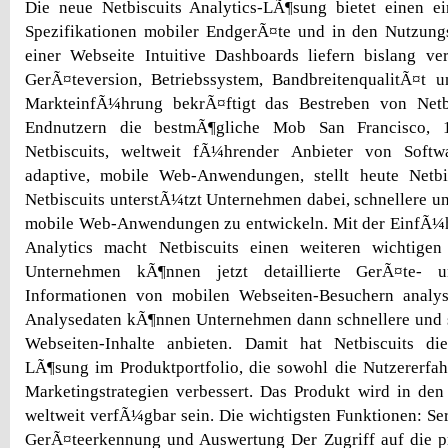
Die neue Netbiscuits Analytics-LÃ¶sung bietet einen ei
Spezifikationen mobiler EndgerÃ¤te und in den Nutzung
einer Webseite Intuitive Dashboards liefern bislang ve
GerÃ¤teversion, Betriebssystem, BandbreitenqualitÃ¤t u
MarkteinfÃ¼hrung bekrÃ¤ftigt das Bestreben von Netb
Endnutzern die bestmÃ¶gliche Mob San Francisco, 
Netbiscuits, weltweit fÃ¼hrender Anbieter von Soft
adaptive, mobile Web-Anwendungen, stellt heute Netbis
Netbiscuits unterstÃ¼tzt Unternehmen dabei, schnellere 
mobile Web-Anwendungen zu entwickeln. Mit der EinfÃ¼h
Analytics macht Netbiscuits einen weiteren wichtigen
Unternehmen kÃ¶nnen jetzt detaillierte GerÃ¤te- u
Informationen von mobilen Webseiten-Besuchern analys
Analysedaten kÃ¶nnen Unternehmen dann schnellere und 
Webseiten-Inhalte anbieten. Damit hat Netbiscuits di
LÃ¶sung im Produktportfolio, die sowohl die Nutzererfa
Marketingstrategien verbessert. Das Produkt wird in 
weltweit verfÃ¼gbar sein. Die wichtigsten Funktionen: Ser
GerÃ¤teerkennung und Auswertung Der Zugriff auf die p