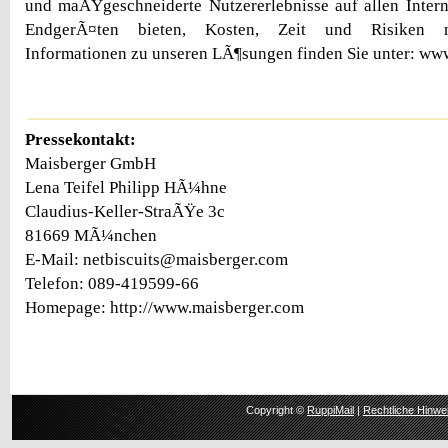
und maÃŸgeschneiderte Nutzererlebnisse auf allen Inter
EndgerÃ¤ten bieten, Kosten, Zeit und Risiken m
Informationen zu unseren LÃ¶sungen finden Sie unter: ww
Pressekontakt:
Maisberger GmbH
Lena Teifel Philipp HÃ¼hne
Claudius-Keller-StraÃŸe 3c
81669 MÃ¼nchen
E-Mail: netbiscuits@maisberger.com
Telefon: 089-419599-66
Homepage: http://www.maisberger.com
Copyright ©
RuppiMail
|
Rechtliche Hinwe