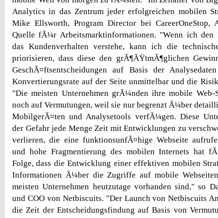
Analytics in das Zentrum jeder erfolgreichen mobilen St
Mike Ellsworth, Program Director bei CareerOneStop,
Quelle fÃ¼r Arbeitsmarktinformationen. "Wenn ich den
das Kundenverhalten verstehe, kann ich die technisc
priorisieren, dass diese den grÃ¶ÃŸtmÃ¶glichen Gewin
GeschÃ¤ftsentscheidungen auf Basis der Analysedaten 
Konvertierungsrate auf der Seite unmittelbar und die Risi
"Die meisten Unternehmen grÃ¼nden ihre mobile Web-S
noch auf Vermutungen, weil sie nur begrenzt Ã¼ber detaill
MobilgerÃ¤ten und Analysetools verfÃ¼gen. Diese Unt
der Gefahr jede Menge Zeit mit Entwicklungen zu versch
verlieren, die eine funktionsunfÃ¤hige Webseite aufruf
und hohe Fragmentierung des mobilen Internets hat f
Folge, dass die Entwicklung einer effektiven mobilen Stra
Informationen Ã¼ber die Zugriffe auf mobile Webseiten 
meisten Unternehmen heutzutage vorhanden sind," so 
und COO von Netbiscuits. "Der Launch von Netbiscuits Ana
die Zeit der Entscheidungsfindung auf Basis von Vermutu