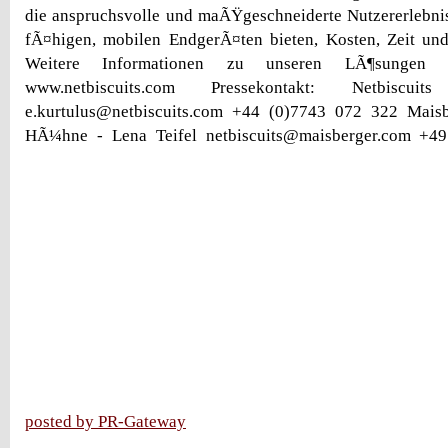
die anspruchsvolle und maÃŸgeschneiderte Nutzererlebniss
fÃ¤higen, mobilen EndgerÃ¤ten bieten, Kosten, Zeit und
Weitere Informationen zu unseren LÃ¶sungen 
www.netbiscuits.com Pressekontakt: Netbiscui
e.kurtulus@netbiscuits.com +44 (0)7743 072 322 Mais
HÃ¼hne - Lena Teifel netbiscuits@maisberger.com +4
posted by PR-Gateway