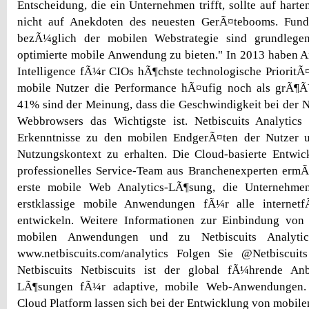
Entscheidung, die ein Unternehmen trifft, sollte auf hart
nicht auf Anekdoten des neuesten GerÃ¤tebooms. Fund
bezÃ¼glich der mobilen Webstrategie sind grundleg
optimierte mobile Anwendung zu bieten." In 2013 haben A
Intelligence fÃ¼r CIOs hÃ¶chste technologische PrioritÃ
mobile Nutzer die Performance hÃ¤ufig noch als grÃ¶
41% sind der Meinung, dass die Geschwindigkeit bei der 
Webbrowsers das Wichtigste ist. Netbiscuits Analytics 
Erkenntnisse zu den mobilen EndgerÃ¤ten der Nutzer 
Nutzungskontext zu erhalten. Die Cloud-basierte Entwic
professionelles Service-Team aus Branchenexperten ermÃ
erste mobile Web Analytics-LÃ¶sung, die Unternehmen
erstklassige mobile Anwendungen fÃ¼r alle internet
entwickeln. Weitere Informationen zur Einbindung vo
mobilen Anwendungen und zu Netbiscuits Analytic
www.netbiscuits.com/analytics Folgen Sie @Netbiscuit
Netbiscuits Netbiscuits ist der global fÃ¼hrende An
LÃ¶sungen fÃ¼r adaptive, mobile Web-Anwendungen. 
Cloud Platform lassen sich bei der Entwicklung von mob