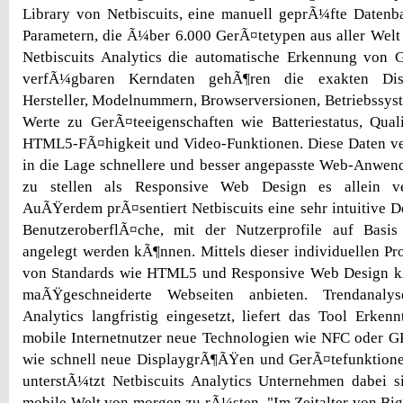
Library von Netbiscuits, eine manuell geprÃ¼fte Datenb
Parametern, die Ã¼ber 6.000 GerÃ¤tetypen aus aller Welt
Netbiscuits Analytics die automatische Erkennung von 
verfÃ¼gbaren Kerndaten gehÃ¶ren die exakten Di
Hersteller, Modelnummern, Browserversionen, Betriebssyste
Werte zu GerÃ¤teeigenschaften wie Batteriestatus, Qual
HTML5-FÃ¤higkeit und Video-Funktionen. Diese Daten v
in die Lage schnellere und besser angepasste Web-Anwe
zu stellen als Responsive Web Design es allein ve
AuÃŸerdem prÃ¤sentiert Netbiscuits eine sehr intuitive D
BenutzeroberflÃ¤che, mit der Nutzerprofile auf Basis
angelegt werden kÃ¶nnen. Mittels dieser individuellen Pr
von Standards wie HTML5 und Responsive Web Design 
maÃŸgeschneiderte Webseiten anbieten. Trendanalys
Analytics langfristig eingesetzt, liefert das Tool Erken
mobile Internetnutzer neue Technologien wie NFC oder
wie schnell neue DisplaygrÃ¶ÃŸen und GerÃ¤tefunktione
unterstÃ¼tzt Netbiscuits Analytics Unternehmen dabei s
mobile Welt von morgen zu rÃ¼sten. "Im Zeitalter von Bi