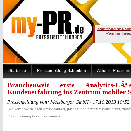
Kamerahalter für Autod
– Winmau, Target
Startseite
Pressemeldung Schreiben
Aktuelle Pressem
Branchenweit erste Analytics-LÃ
Kundenerfahrung ins Zentrum mobiler S
Pressemeldung von: Maisberger GmbH - 17.10.2013 10:52
Den verantwortlichen Pressekontakt, für den Inhalt der Pressemeldung, finden
Pressemeldung bei Pressekontakt.