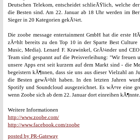
Deutschen Telekom, entscheidet schlieÃŸlich, welche der
die Besten sind. Am 22. Januar ab 18 Uhr werden im Ber
Sieger in 20 Kategorien gekÃ¼rt.
Die zoobe message entertainment GmbH hat die erste 
zÃ¤hlt bereits zu den Top 10 in der Sparte Best Culture S
Music, Media). Lenard F. Krawinkel, GrÃ¼nder und CEO
Team sind gespannt auf die Preisverleihung: "Wir freuen u
unsere Apps erst seit kurzem auf dem Markt sind - die M
begeistern kÃ¶nnen, dass sie uns aus dieser Vielzahl an 
die Besten gewÃ¤hlt haben. In den letzten Jahren wu
Spotify und Soundcloud ausgezeichnet. Es wÃ¤re eine g
wenn Zoobe sich ab dem 22. Januar dort einreihen kÃ¶nnte
Weitere Informationen
http://www.zoobe.com/
http://www.facebook.com/zoobe
posted by PR-Gateway