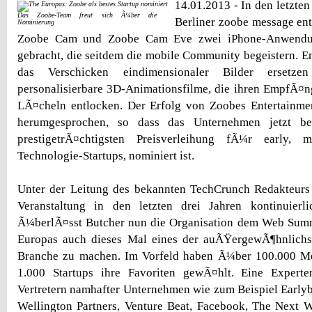
14.01.2013 - In den letzte
Das Zoobe-Team freut sich Ã¼ber die
Berliner zoobe message en
Nominierung
Zoobe Cam und Zoobe Cam Eve zwei iPhone-Anwendu
gebracht, die seitdem die mobile Community begeistern. 
das Verschicken eindimensionaler Bilder ersetz
personalisierbare 3D-Animationsfilme, die ihren EmpfÃ¤
LÃ¤cheln entlocken. Der Erfolg von Zoobes Entertainmen
herumgesprochen, so dass das Unternehmen jetzt be
prestigetrÃ¤chtigsten Preisverleihung fÃ¼r early,
Technologie-Startups, nominiert ist.
Unter der Leitung des bekannten TechCrunch Redakteurs 
Veranstaltung in den letzten drei Jahren kontinuier
Ã¼berlÃ¤sst Butcher nun die Organisation dem Web Sum
Europas auch dieses Mal eines der auÃŸergewÃ¶hnlichs
Branche zu machen. Im Vorfeld haben Ã¼ber 100.000 M
1.000 Startups ihre Favoriten gewÃ¤hlt. Eine Experte
Vertretern namhafter Unternehmen wie zum Beispiel Earlybi
Wellington Partners, Venture Beat, Facebook, The Next 