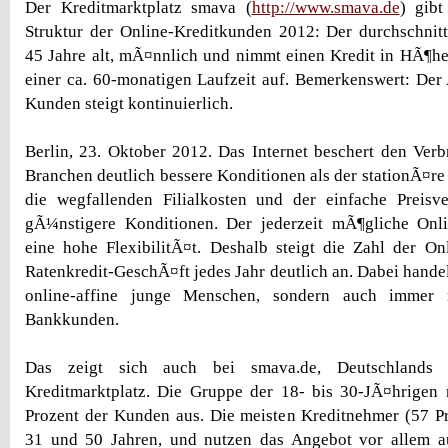
Der Kreditmarktplatz smava (
http://www.smava.de
) gibt
Struktur der Online-Kreditkunden 2012: Der durchschnitt
45 Jahre alt, mÃ¤nnlich und nimmt einen Kredit in HÃ¶h
einer ca. 60-monatigen Laufzeit auf. Bemerkenswert: Der 
Kunden steigt kontinuierlich.
Berlin, 23. Oktober 2012. Das Internet beschert den Verbr
Branchen deutlich bessere Konditionen als der stationÃ¤re
die wegfallenden Filialkosten und der einfache Preisv
gÃ¼nstigere Konditionen. Der jederzeit mÃ¶gliche Onli
eine hohe FlexibilitÃ¤t. Deshalb steigt die Zahl der O
Ratenkredit-GeschÃ¤ft jedes Jahr deutlich an. Dabei handel
online-affine junge Menschen, sondern auch immer 
Bankkunden.
Das zeigt sich auch bei smava.de, Deutschlands
Kreditmarktplatz. Die Gruppe der 18- bis 30-JÃ¤hrigen
Prozent der Kunden aus. Die meisten Kreditnehmer (57 P
31 und 50 Jahren, und nutzen das Angebot vor allem a