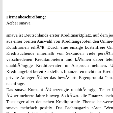
Firmenbeschreibung:
Ãœber smava
smava ist Deutschlands erster Kreditmarktplatz, auf dem jed
aus einer breiten Auswahl von Kreditangeboten den Online-
Konditionen erhÃ¤lt. Durch eine einzige kostenfreie On
Kreditsuchende innerhalb von Sekunden viele persÃ¶n
verschiedenen Kreditanbietern und kÃ¶nnen dabei tele
unabhÃ¤ngige Kreditbe-rater in Anspruch nehmen. U
Kreditangebot bereit zu stellen, finanzieren nicht nur Kre
private Anleger Ã¼ber das bewÃ¤hrte Eigenprodukt "smav
nachfrage.
Das smava-Konzept Ã¼berzeugte unabhÃ¤ngige Tester b
Ã¼ber mehrere Jahre hinweg. So kÃ¼rte die Finanzzeitsc
Testsieger aller deutschen Kreditportale. Ebenso be-werte
smava mehrfach positiv. Das Fachmagazin rÃ¤t: "We