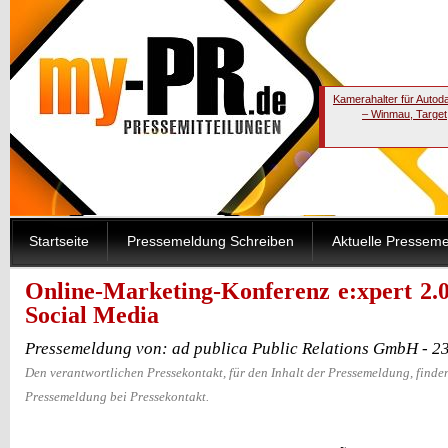
Kamerahalter für Autod
– Winmau, Target
Startseite
Pressemeldung Schreiben
Aktuelle Pressem
Online-Marketing-Konferenz e:xpert 2.0
Social Media
Pressemeldung von: ad publica Public Relations GmbH - 2
Den verantwortlichen Pressekontakt, für den Inhalt der Pressemeldung, finden
Pressemeldung bei Pressekontakt.