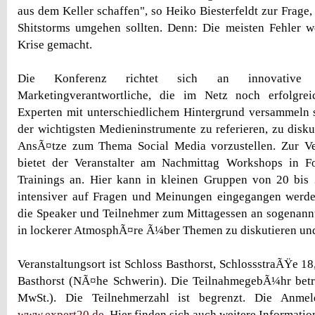
aus dem Keller schaffen", so Heiko Biesterfeldt zur Frage
Shitstorms umgehen sollten. Denn: Die meisten Fehler w
Krise gemacht.
Die Konferenz richtet sich an innovative
Marketingverantwortliche, die im Netz noch erfolgre
Experten mit unterschiedlichem Hintergrund versammeln 
der wichtigsten Medieninstrumente zu referieren, zu disk
AnsÃ¤tze zum Thema Social Media vorzustellen. Zur V
bietet der Veranstalter am Nachmittag Workshops in 
Trainings an. Hier kann in kleinen Gruppen von 20 bis
intensiver auf Fragen und Meinungen eingegangen werden
die Speaker und Teilnehmer zum Mittagessen an sogenann
in lockerer AtmosphÃ¤re Ã¼ber Themen zu diskutieren und 
Veranstaltungsort ist Schloss Basthorst, SchlossstraÃŸe 1
Basthorst (NÃ¤he Schwerin). Die TeilnahmegebÃ¼hr betr
MwSt.). Die Teilnehmerzahl ist begrenzt. Die Anme
www.expert20.de.
Hier finden sich auch weitere Informatio