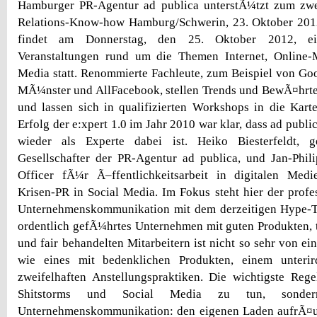
Hamburger PR-Agentur ad publica unterstÃ¼tzt zum zwe
Relations-Know-how Hamburg/Schwerin, 23. Oktober 2012.
findet am Donnerstag, den 25. Oktober 2012, ei
Veranstaltungen rund um die Themen Internet, Online-
Media statt. Renommierte Fachleute, zum Beispiel von Goo
MÃ¼nster und AllFacebook, stellen Trends und BewÃ¤hrte
und lassen sich in qualifizierten Workshops in die Kar
Erfolg der e:xpert 1.0 im Jahr 2010 war klar, dass ad publi
wieder als Experte dabei ist. Heiko Biesterfeldt, g
Gesellschafter der PR-Agentur ad publica, und Jan-Phili
Officer fÃ¼r Ã–ffentlichkeitsarbeit in digitalen Med
Krisen-PR in Social Media. Im Fokus steht hier der prof
Unternehmenskommunikation mit dem derzeitigen Hype-T
ordentlich gefÃ¼hrtes Unternehmen mit guten Produkten,
und fair behandelten Mitarbeitern ist nicht so sehr von e
wie eines mit bedenklichen Produkten, einem unterir
zweifelhaften Anstellungspraktiken. Die wichtigste Rege
Shitstorms und Social Media zu tun, sondern
Unternehmenskommunikation: den eigenen Laden aufrÃ¤