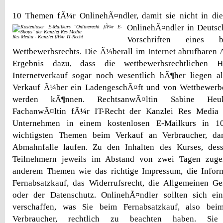
10 Themen fÃ¼r OnlinehÃ¤ndler, damit sie nicht in die
OnlinehÃ¤ndler in Deutsc
Res Media - Kanzlei fÃ¼r IT-Recht
Vorschriften eines b
Wettbewerbsrechts. Die Ã¼berall im Internet abrufbaren
Ergebnis dazu, dass die wettbewerbsrechtlichen
Internetverkauf sogar noch wesentlich hÃ¶her liegen al
Verkauf Ã¼ber ein LadengeschÃ¤ft und von Wettbewerbern
werden kÃ¶nnen. RechtsanwÃ¤ltin Sabine Heuk
FachanwÃ¤ltin fÃ¼r IT-Recht der Kanzlei Res Media i
Unternehmen in einem kostenlosen E-Mailkurs in 1
wichtigsten Themen beim Verkauf an Verbraucher, dam
Abmahnfalle laufen. Zu den Inhalten des Kurses, des
Teilnehmern jeweils im Abstand von zwei Tagen zuge
anderem Themen wie das richtige Impressum, die Inform
Fernabsatzkauf, das Widerrufsrecht, die Allgemeinen G
oder der Datenschutz. OnlinehÃ¤ndler sollten sich e
verschaffen, was Sie beim Fernabsatzkauf, also beim
Verbraucher, rechtlich zu beachten haben. Si