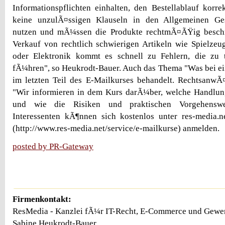
Informationspflichten einhalten, den Bestellablauf korre
keine unzulÃ¤ssigen Klauseln in den Allgemeinen Ge
nutzen und mÃ¼ssen die Produkte rechtmÃ¤ÃŸig beschr
Verkauf von rechtlich schwierigen Artikeln wie Spielzeug
oder Elektronik kommt es schnell zu Fehlern, die zu
fÃ¼hren", so Heukrodt-Bauer. Auch das Thema "Was bei e
im letzten Teil des E-Mailkurses behandelt. RechtsanwÃ
"Wir informieren in dem Kurs darÃ¼ber, welche Handlung
und wie die Risiken und praktischen Vorgehenswei
Interessenten kÃ¶nnen sich kostenlos unter res-media.ne
(http://www.res-media.net/service/e-mailkurse) anmelden.
posted by PR-Gateway
Firmenkontakt:
ResMedia - Kanzlei fÃ¼r IT-Recht, E-Commerce und Gewer
Sabine Heukrodt-Bauer