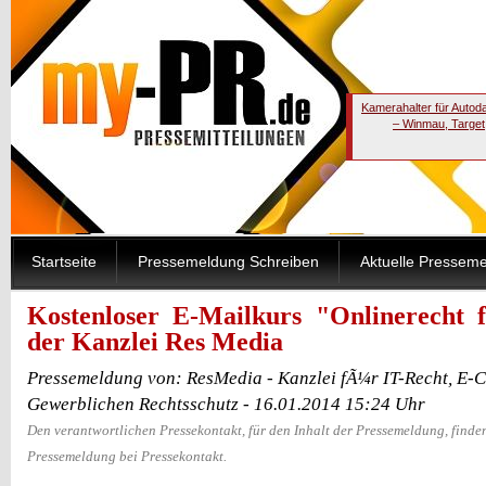
Kamerahalter für Autod
– Winmau, Target
Startseite
Pressemeldung Schreiben
Aktuelle Pressem
Kostenloser E-Mailkurs "Onlinerecht
der Kanzlei Res Media
Pressemeldung von: ResMedia - Kanzlei fÃ¼r IT-Recht, E
Gewerblichen Rechtsschutz - 16.01.2014 15:24 Uhr
Den verantwortlichen Pressekontakt, für den Inhalt der Pressemeldung, finden
Pressemeldung bei Pressekontakt.