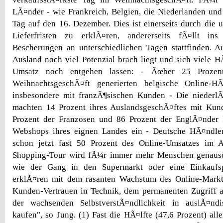
LÃ¤nder - wie Frankreich, Belgien, die Niederlanden und 
Tag auf den 16. Dezember. Dies ist einerseits durch die u
Lieferfristen zu erklÃ¤ren, andererseits fÃ¤llt in
Bescherungen an unterschiedlichen Tagen stattfinden. Au
Ausland noch viel Potenzial brach liegt und sich viele 
Umsatz noch entgehen lassen: - Ãœber 25 Prozen
WeihnachtsgeschÃ¤ft generierten belgische Online-H
insbesondere mit franzÃ¶sischen Kunden - Die nieder
machten 14 Prozent ihres AuslandsgeschÃ¤ftes mit Kun
Prozent der Franzosen und 86 Prozent der EnglÃ¤nder 
Webshops ihres eignen Landes ein - Deutsche HÃ¤ndle
schon jetzt fast 50 Prozent des Online-Umsatzes im A
Shopping-Tour wird fÃ¼r immer mehr Menschen genauso
wie der Gang in den Supermarkt oder eine Einkaufsp
erklÃ¤ren mit dem rasanten Wachstum des Online-Markt
Kunden-Vertrauen in Technik, dem permanenten Zugriff 
der wachsenden SelbstverstÃ¤ndlichkeit in auslÃ¤n
kaufen", so Jung. (1) Fast die HÃ¤lfte (47,6 Prozent) all