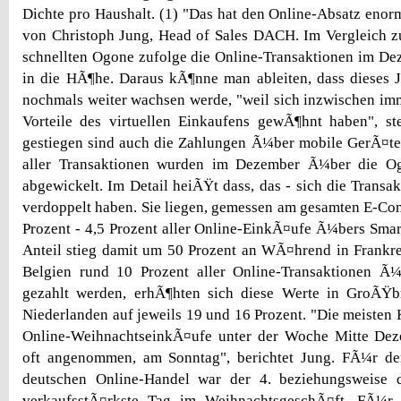
Dichte pro Haushalt. (1) "Das hat den Online-Absatz enorm
von Christoph Jung, Head of Sales DACH. Im Vergleich z
schnellten Ogone zufolge die Online-Transaktionen im D
in die HÃ¶he. Daraus kÃ¶nne man ableiten, dass dieses 
nochmals weiter wachsen werde, "weil sich inzwischen im
Vorteile des virtuellen Einkaufens gewÃ¶hnt haben", ste
gestiegen sind auch die Zahlungen Ã¼ber mobile GerÃ¤te
aller Transaktionen wurden im Dezember Ã¼ber die Og
abgewickelt. Im Detail heiÃŸt dass, das - sich die Transa
verdoppelt haben. Sie liegen, gemessen am gesamten E-Com
Prozent - 4,5 Prozent aller Online-EinkÃ¤ufe Ã¼bers Smar
Anteil stieg damit um 50 Prozent an WÃ¤hrend in Frankr
Belgien rund 10 Prozent aller Online-Transaktionen Ã
gezahlt werden, erhÃ¶hten sich diese Werte in GroÃŸb
Niederlanden auf jeweils 19 und 16 Prozent. "Die meisten 
Online-WeihnachtseinkÃ¤ufe unter der Woche Mitte Dez
oft angenommen, am Sonntag", berichtet Jung. FÃ¼r de
deutschen Online-Handel war der 4. beziehungsweise 
verkaufsstÃ¤rkste Tag im WeihnachtsgeschÃ¤ft. FÃ¼r 