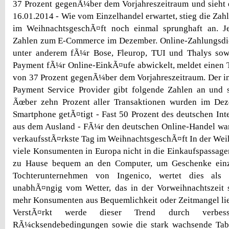
37 Prozent gegenÃ¼ber dem Vorjahreszeitraum und sieht 
16.01.2014 - Wie vom Einzelhandel erwartet, stieg die Zah
im WeihnachtsgeschÃ¤ft noch einmal sprunghaft an. Je
Zahlen zum E-Commerce im Dezember. Online-Zahlungsdien
unter anderem fÃ¼r Bose, Fleurop, TUI und Thalys so
Payment fÃ¼r Online-EinkÃ¤ufe abwickelt, meldet einen 
von 37 Prozent gegenÃ¼ber dem Vorjahreszeitraum. Der in
Payment Service Provider gibt folgende Zahlen an und s
Ãœber zehn Prozent aller Transaktionen wurden im De
Smartphone getÃ¤tigt - Fast 50 Prozent des deutschen In
aus dem Ausland - FÃ¼r den deutschen Online-Handel war
verkaufsstÃ¤rkste Tag im WeihnachtsgeschÃ¤ft In der Wei
viele Konsumenten in Europa nicht in die Einkaufspassagen
zu Hause bequem an den Computer, um Geschenke einz
Tochterunternehmen von Ingenico, wertet dies als 
unabhÃ¤ngig vom Wetter, das in der Vorweihnachtszeit 
mehr Konsumenten aus Bequemlichkeit oder Zeitmangel lie
VerstÃ¤rkt werde dieser Trend durch verbess
RÃ¼cksendebedingungen sowie die stark wachsende Tab