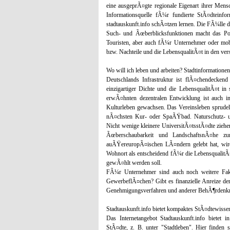
eine ausgeprÃ¤gte regionale Eigenart ihrer Mens
Informationsquelle fÃ¼r fundierte StÃ¤dteinfo
stadtauskunft.info schÃ¤tzen lernen. Die FÃ¼lle de
Such- und Ãœberblicksfunktionen macht das Po
Touristen, aber auch fÃ¼r Unternehmer oder mobil
bzw. Nachteile und die LebensqualitÃ¤t in den ve
Wo will ich leben und arbeiten? Stadtinformation
Deutschlands Infrastruktur ist flÃ¤chendecken
einzigartiger Dichte und die LebensqualitÃ¤t 
erwÃ¤hnten dezentralen Entwicklung ist auch i
Kulturleben gewachsen. Das Vereinsleben sprudel
nÃ¤chsten Kur- oder SpaÃŸbad. Naturschutz- un
Nicht wenige kleinere UniversitÃ¤tsstÃ¤dte ziehen
Ãœberschaubarkeit und LandschaftsnÃ¤he zu
auÃŸereuropÃ¤ischen LÃ¤ndern gelebt hat, wird
Wohnort als entscheidend fÃ¼r die LebensqualitÃ
gewÃ¤hlt werden soll.
FÃ¼r Unternehmer sind auch noch weitere Fakt
GewerbeflÃ¤chen? Gibt es finanzielle Anreize 
Genehmigungsverfahren und anderer BehÃ¶rdenkra
Stadtauskunft.info bietet kompaktes StÃ¤dtewisse
Das Internetangebot Stadtauskunft.info bietet
StÃ¤dte, z. B. unter "Stadtleben". Hier finden 