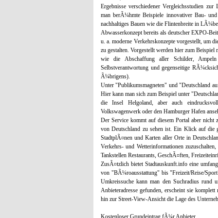
Ergebnisse verschiedener Vergleichsstudien zu
man berÃ¼hmte Beispiele innovativer Bau- und S
nachhaltiges Bauen wie die Flintenbreite in LÃ¼be
Abwasserkonzept bereits als deutscher EXPO-Beit
u. a. moderne Verkehrskonzepte vorgestellt, um die
zu gestalten. Vorgestellt werden hier zum Beispie
wie die Abschaffung aller Schilder, Ampel
Selbstverantwortung und gegenseitige RÃ¼cksich
Ã¼brigens).
Unter "Publikumsmagneten" und "Deutschland auf 
Hier kann man sich zum Beispiel unter "Deutschla
die Insel Helgoland, aber auch eindrucksvo
Volkswagenwerk oder den Hamburger Hafen anse
Der Service kommt auf diesem Portal aber nicht z
von Deutschland zu sehen ist. Ein Klick auf d
StadtplÃ¤nen und Karten aller Orte in Deutschla
Verkehrs- und Wetterinformationen zuzuschalten
Tankstellen Restaurants, GeschÃ¤ften, Freizeitein
ZusÃ¤tzlich bietet Stadtauskunft.info eine umfa
von "BÃ¼roausstattung" bis "Freizeit/Reise/Sport
Umkreissuche kann man den Suchradius rund um 
Anbieteradresse gefunden, erscheint sie komplett
hin zur Street-View-Ansicht die Lage des Unterne
Kostenloser Grundeintrag fÃ¼r Anbieter