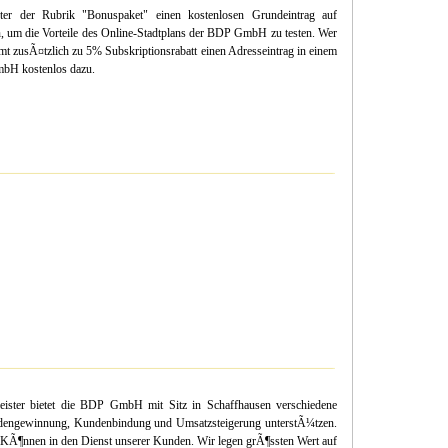
nter der Rubrik "Bonuspaket" einen kostenlosen Grundeintrag auf
n, um die Vorteile des Online-Stadtplans der BDP GmbH zu testen. Wer
mt zusÃ¤tzlich zu 5% Subskriptionsrabatt einen Adresseintrag in einem
bH kostenlos dazu.
eister bietet die BDP GmbH mit Sitz in Schaffhausen verschiedene
undengewinnung, Kundenbindung und Umsatzsteigerung unterstÃ¼tzen.
in KÃ¶nnen in den Dienst unserer Kunden. Wir legen grÃ¶ssten Wert auf