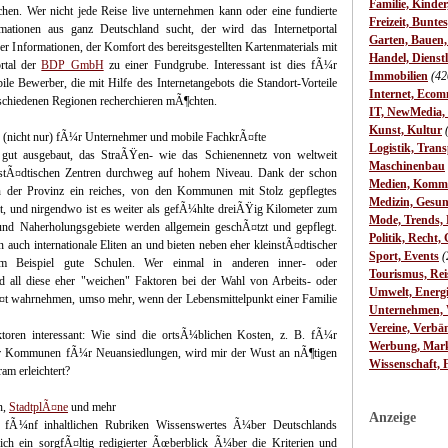
Familie, Kinde
chen. Wer nicht jede Reise live unternehmen kann oder eine fundierte
Freizeit, Bunte
rmationen aus ganz Deutschland sucht, der wird das Internetportal
Garten, Bauen
r Informationen, der Komfort des bereitsgestellten Kartenmaterials mit
Handel, Dienst
rtal der
BDP GmbH
zu einer Fundgrube. Interessant ist dies fÃ¼r
Immobilien
(42
e Bewerber, die mit Hilfe des Internetangebots die Standort-Vorteile
Internet, Ecom
rschiedenen Regionen recherchieren mÃ¶chten.
IT, NewMedia,
Kunst, Kultur
en (nicht nur) fÃ¼r Unternehmer und mobile FachkrÃ¤fte
Logistik, Trans
d gut ausgebaut, das StraÃŸen- wie das Schienennetz von weltweit
Maschinenbau
in stÃ¤dtischen Zentren durchweg auf hohem Niveau. Dank der schon
Medien, Komm
n der Provinz ein reiches, von den Kommunen mit Stolz gepflegtes
Medizin, Gesun
t, und nirgendwo ist es weiter als gefÃ¼hlte dreiÃŸig Kilometer zum
Mode, Trends, L
d Naherholungsgebiete werden allgemein geschÃ¤tzt und gepflegt.
Politik, Recht, 
 auch internationale Eliten an und bieten neben eher kleinstÃ¤dtischer
Sport, Events
(
m Beispiel gute Schulen. Wer einmal in anderen inner- oder
Tourismus, Rei
 all diese eher "weichen" Faktoren bei der Wahl von Arbeits- oder
Umwelt, Energ
¤t wahrnehmen, umso mehr, wenn der Lebensmittelpunkt einer Familie
Unternehmen, W
Vereine, Verbä
oren interessant: Wie sind die ortsÃ¼blichen Kosten, z. B. fÃ¼r
Werbung, Mark
der Kommunen fÃ¼r Neuansiedlungen, wird mir der Wust an nÃ¶tigen
Wissenschaft, 
m erleichtert?
n,
StadtplÃ¤ne
und mehr
Anzeige
 in fÃ¼nf inhaltlichen Rubriken Wissenswertes Ã¼ber Deutschlands
sich ein sorgfÃ¤ltig redigierter Ãœberblick Ã¼ber die Kriterien und