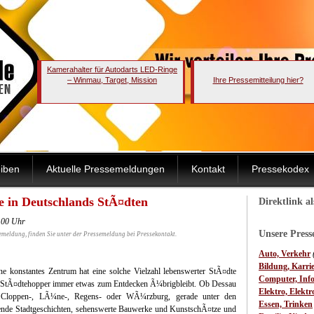
Kamerahalter für Autodarts LED-Ringe
– Winmau, Target, Mission
Ihre Pressemitteilung hier?
iben
Aktuelle Pressemeldungen
Kontakt
Pressekodex
se in Deutschlands StÃ¤dten
Direktlink a
:00 Uhr
Unsere Pres
emeldung, finden Sie unter der Pressemeldung bei Pressekontakt.
Auto, Verkehr
Bildung, Karri
ne konstantes Zentrum hat eine solche Vielzahl lebenswerter StÃ¤dte
Computer, Inf
n StÃ¤dtehopper immer etwas zum Entdecken Ã¼brigbleibt. Ob Dessau
Elektro, Elektr
, Cloppen-, LÃ¼ne-, Regens- oder WÃ¼rzburg, gerade unter den
Essen, Trinken
ende Stadtgeschichten, sehenswerte Bauwerke und KunstschÃ¤tze und