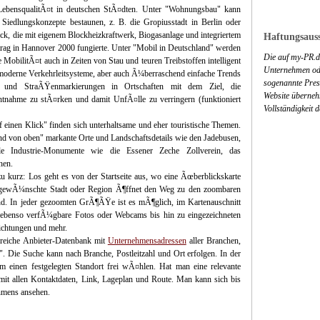
r LebensqualitÃ¤t in deutschen StÃ¤dten. Unter "Wohnungsbau" kann
iedlungskonzepte bestaunen, z. B. die Gropiusstadt in Berlin oder
ck, die mit eigenem Blockheizkraftwerk, Biogasanlage und integriertem
Haftungsauss
rag in Hannover 2000 fungierte. Unter "Mobil in Deutschland" werden
Die auf my-PR.de
 MobilitÃ¤t auch in Zeiten von Stau und teuren Treibstoffen intelligent
Unternehmen ode
l moderne Verkehrleitsysteme, aber auch Ã¼berraschend einfache Trends
sogenannte Press
n und StraÃŸenmarkierungen in Ortschaften mit dem Ziel, die
Website überneh
tnahme zu stÃ¤rken und damit UnfÃ¤lle zu verringern (funktioniert
Vollständigkeit 
einen Klick" finden sich unterhaltsame und eher touristische Themen.
nd von oben" markante Orte und Landschaftsdetails wie den Jadebusen,
lle Industrie-Monumente wie die Essener Zeche Zollverein, das
hen.
u kurz: Los geht es von der Startseite aus, wo eine Ãœberblickskarte
ie gewÃ¼nschte Stadt oder Region Ã¶ffnet den Weg zu den zoombaren
nd. In jeder gezoomten GrÃ¶ÃŸe ist es mÃ¶glich, im Kartenauschnitt
, ebenso verfÃ¼gbare Fotos oder Webcams bis hin zu eingezeichneten
richtungen und mehr.
ngreiche Anbieter-Datenbank mit
Unternehmensadressen
aller Branchen,
". Die Suche kann nach Branche, Postleitzahl und Ort erfolgen. In der
einen festgelegten Standort frei wÃ¤hlen. Hat man eine relevante
 mit allen Kontaktdaten, Link, Lageplan und Route. Man kann sich bis
hmens ansehen.