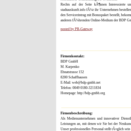
Rechts auf der Seite kÃ¶nnen Interessierte u
stadtauskunft.info fÃ¼r ihr Unternehmen bestelle
den Serviceeintrag mit Bonuspaket bestellt, bekom
anderen fÃ¼hrenden Online-Medium der BDP Gm
posted by PR-Gateway
Firmenkontakt:
BDP GmbH
M. Karpenko
Ebnatstrasse 152
8200 Schaffhausen
E-Mail: web@bdp-gmbh.net
Telefon: 0049 0180-3211834
Homepage: http://bdp-gmbh.org
Firmenbeschreibung:
Als Medienunternehmen und innovativer Dienstl
Leistungen an, mit denen wir Sie bei der Neuk
Unser professionelles Personal stellt tÃ¤glich se