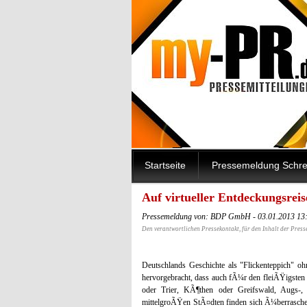
Startseite
Pressemeldung Schre
Auf virtueller Entdeckungsrei
Pressemeldung von: BDP GmbH - 03.01.2013 13
Den verantwortlichen Pressekontakt, für den Inhalt der Press
Deutschlands Geschichte als "Flickenteppich" oh
hervorgebracht, dass auch fÃ¼r den fleiÃŸigste
oder Trier, KÃ¶then oder Greifswald, Augs-
mittelgroÃŸen StÃ¤dten finden sich Ã¼berrasch