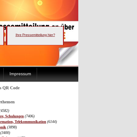
Ihre Pressemitteilung hier?
Impressum
ls QR Code
sethemen
(4582)
ere, Schulungen
(7406)
ormation, Telekommunikation
(6144)
onik
(3898)
(3400)