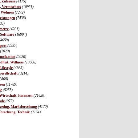
r, Zuhause
(4175)
s, Vermischtes
(10951)
, Wohnen
(7272)
leistungen
(7438)
05)
merce
(4261)
 Software
(16994)
(4659)
port
(2297)
(2020)
unikation
(5020)
dheit, Wellness
(13806)
ifestyle
(4985)
Gesellschaft
(9214)
2868)
sen
(11789)
ie
(5255)
irtschaft, Finanzen
(21620)
nde
(977)
eting, Marktforschung
(4170)
Forschung, Technik
(2164)