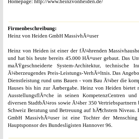
Homepage: http://www.heinzvonheiden.de/
Firmenbeschreibung:
Heinz von Heiden GmbH MassivhÃ¤user
Heinz von Heiden ist einer der fÃ¼hrenden Massivhaushe
und hat bis heute bereits 45.000 HÃ¤user gebaut. Das U
maÃŸgeschneiderte System-Architektur, technische I
Ã¼berzeugendes Preis-Leistungs-VerhÃ¤ltnis. Das Angebo
Dienstleistung rund ums Bauen - vom Bau Ã¼ber die komp
Hauses bis hin zur Ãœbergabe. Heinz von Heiden bietet
AusstellungsflÃ¤che in seinen KompetenzCentren und
diversen StadtbÃ¼ros sowie Ã¼ber 350 Vertriebspartnern 
Schweiz Beratung und Betreuung auf hÃ¶chstem Niveau. 
GmbH MassivhÃ¤user ist eine Tochter der Menschin
Hauptsponsor des Bundesligisten Hannover 96.