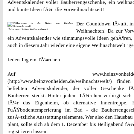
Adventskalender voller Bauherrengeschenke, ein weihnac
und bunte Ideen fÃ¼r die Vorweihnachtszeit!
Der Countdown lÃ¤uft, i
Heinz von Heiden Weihnachtswelt
Weihnachten! Da zur Vorw
ein Adventskalender wie stimmungsvolle Ideen gehÃ¶ren,
auch in diesem Jahr wieder eine eigene Weihnachtswelt "ge
Jeden Tag ein TÃ¼rchen
Auf www.heinzvonheiden.de/weih
(http://www.heinzvonheiden.de/weihnachtswelt/) find
beliebten Adventskalender, der voller Geschenke f
Bauherren steckt. Hinter jedem TÃ¼rchen verbirgt sich 
fÃ¼r das Eigenheim, ob alternative Innentreppe, F
FuÃŸbodentemperierung im Bad - die Bauherrengesc
zusÃ¤tzliche Ausstattungselemente. Wer also den Hausbau
plant, sollte sich ab dem 1. Dezember bis Heiligabend fÃ¼
registrieren lassen.