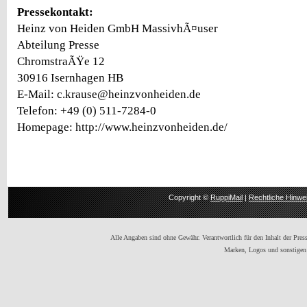
Pressekontakt:
Heinz von Heiden GmbH MassivhÃ¤user
Abteilung Presse
ChromstraÃŸe 12
30916 Isernhagen HB
E-Mail: c.krause@heinzvonheiden.de
Telefon: +49 (0) 511-7284-0
Homepage: http://www.heinzvonheiden.de/
Copyright ©
RuppiMail
|
Rechtliche Hinwe
Alle Angaben sind ohne Gewähr. Verantwortlich für den Inhalt der Presse
Marken, Logos und sonstigen 