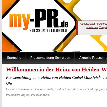
Kamerahalter für Autod
– Winmau, Target
Startseite
Pressemeldung Schreiben
Aktuelle Pressem
Willkommen in der Heinz von Heiden-W
Pressemeldung von: Heinz von Heiden GmbH MassivhÃ¤use
Uhr
Den verantwortlichen Pressekontakt, für den Inhalt der Pressemeldung, finden
Pressemeldung bei Pressekontakt.