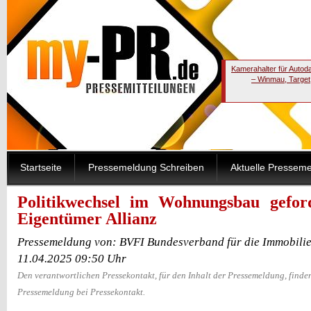
Kamerahalter für Autod
– Winmau, Target
Startseite
Pressemeldung Schreiben
Aktuelle Pressem
Politikwechsel im Wohnungsbau gefor
Eigentümer Allianz
Pressemeldung von: BVFI Bundesverband für die Immobilie
11.04.2025 09:50 Uhr
Den verantwortlichen Pressekontakt, für den Inhalt der Pressemeldung, finden
Pressemeldung bei Pressekontakt.